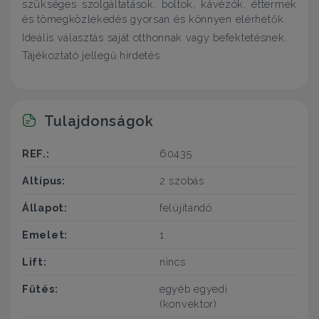
szükséges szolgáltatások, boltok, kávézók, éttermek
és tömegközlekedés gyorsan és könnyen elérhetők.
Ideális választás saját otthonnak vagy befektetésnek.
Tájékoztató jellegű hirdetés.
Tulajdonságok
REF.:
60435
Altípus:
2 szobás
Állapot:
felújítandó
Emelet:
1
Lift:
nincs
Fűtés:
egyéb egyedi
(konvektor)