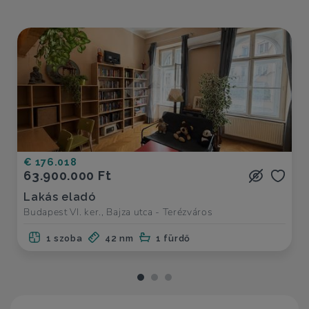
€ 176.018
63.900.000 Ft
Lakás eladó
Budapest VI. ker., Bajza utca - Terézváros
1 szoba
42 nm
1 fürdő