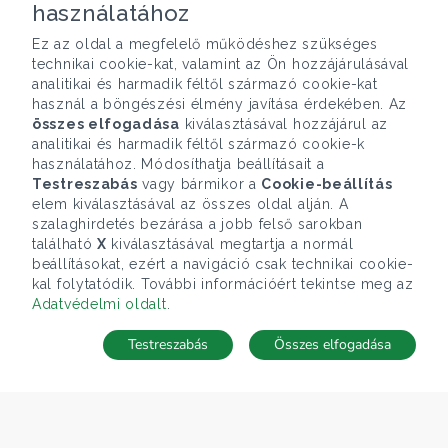
használatához
Ez az oldal a megfelelő működéshez szükséges
technikai cookie-kat, valamint az Ön hozzájárulásával
analitikai és harmadik féltől származó cookie-kat
használ a böngészési élmény javítása érdekében. Az
összes elfogadása
kiválasztásával hozzájárul az
analitikai és harmadik féltől származó cookie-k
használatához. Módosíthatja beállításait a
Testreszabás
vagy bármikor a
Cookie-beállítás
elem kiválasztásával az összes oldal alján. A
szalaghirdetés bezárása a jobb felső sarokban
található
X
kiválasztásával megtartja a normál
beállításokat, ezért a navigáció csak technikai cookie-
kal folytatódik. További információért tekintse meg az
Adatvédelmi oldalt
.
Testreszabás
Összes elfogadása
Telefonhívás
Kapcsolat