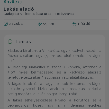
€ 178.773
Lakás eladó
Budapest VI. ker., Rózsa utca - Terézváros
2 szoba
59 nm
1 fürdő
Leírás
Eladásra kínálunk a VI. kerület egyik kedvelt részén, a
Rózsa utcában, egy 59 m²-es, első emeleti, világos
lakást.
A jelenlegi kialakítás 2 szoba + konyha, azonban a
3,67 m-es belmagasság és a kedvező alaprajz
lehetővé teszi akár 3 szobássá való átalakítását is.
A tágas terek és a nagy ablakok kellemes, világos
lakókörnyezetet biztosítanak, a klasszikus parketta
pedig megőrzi a lakás polgári hangulatát.
A lakás elhelyezkedése kiváló: a körúthoz és a
belvároshoz közel, így a mindennapi élethez