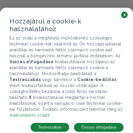
x
Hozzájárul a cookie-k
használatához
Ez az oldal a megfelelő működéshez szükséges
technikai cookie-kat, valamint az Ön hozzájárulásával
analitikai és harmadik féltől származó cookie-kat
használ a böngészési élmény javítása érdekében. Az
összes elfogadása
kiválasztásával hozzájárul az
analitikai és harmadik féltől származó cookie-k
használatához. Módosíthatja beállításait a
Testreszabás
vagy bármikor a
Cookie-beállítás
elem kiválasztásával az összes oldal alján. A
szalaghirdetés bezárása a jobb felső sarokban
található
X
kiválasztásával megtartja a normál
beállításokat, ezért a navigáció csak technikai cookie-
kal folytatódik. További információért tekintse meg az
Adatvédelmi oldalt
.
Testreszabás
Összes elfogadása
Telefonhívás
Kapcsolat