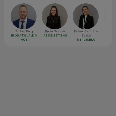
Zoltán Berg
Berta Bassola
Dalma Szurduk-
Simon
IRODATULAJDO
ASSZISZTENS
Szabó
KÉP
NOS
KÉPVISELŐ