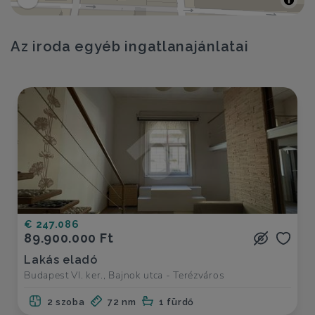
Az iroda egyéb ingatlanajánlatai
€ 247.086
89.900.000 Ft
Lakás eladó
Budapest VI. ker., Bajnok utca - Terézváros
2 szoba
72 nm
1 fürdő