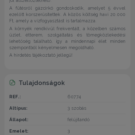
jól átszellőztethető.
A fűtésről gázcirkó gondoskodik, amelyet 5 évvel
ezelőtt korszerűsítettek. A közös költség havi 20.000
Ft, amely a vízfogyasztást is tartalmazza.
A környék rendkívül frekventált, a közelben számos
üzlet, étterem, szolgáltatás és tömegközlekedési
lehetőség található, így a mindennapi élet minden
szempontból kényelmesen megoldható.
A hirdetés tájékoztató jellegű!
Tulajdonságok
REF.:
60774
Altípus:
3 szobás
Állapot:
felújítandó
Emelet:
3