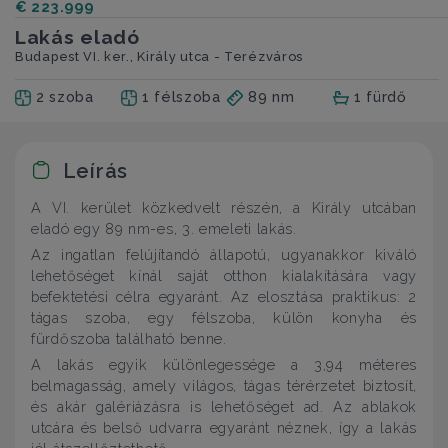
€ 223.999
Lakás eladó
Budapest VI. ker., Király utca - Terézváros
2 szoba
1 félszoba
89 nm
1 fürdő
Leírás
A VI. kerület közkedvelt részén, a Király utcában
eladó egy 89 nm-es, 3. emeleti lakás.
Az ingatlan felújítandó állapotú, ugyanakkor kiváló
lehetőséget kínál saját otthon kialakítására vagy
befektetési célra egyaránt. Az elosztása praktikus: 2
tágas szoba, egy félszoba, külön konyha és
fürdőszoba található benne.
A lakás egyik különlegessége a 3,94 méteres
belmagasság, amely világos, tágas térérzetet biztosít,
és akár galériázásra is lehetőséget ad. Az ablakok
utcára és belső udvarra egyaránt néznek, így a lakás