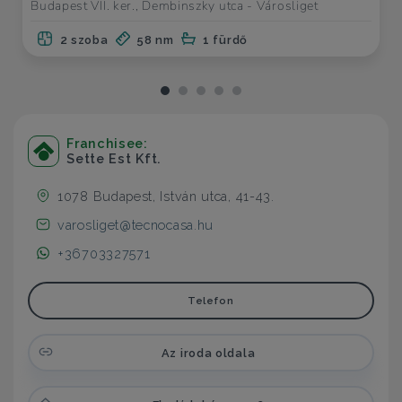
Budapest VII. ker., Dembinszky utca - Városliget
2 szoba
58 nm
1 fürdő
Franchisee:
Sette Est Kft.
1078 Budapest, István utca, 41-43.
varosliget@tecnocasa.hu
+36703327571
Telefon
Az iroda oldala