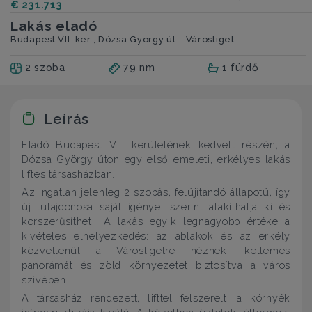
€ 231.713
Lakás eladó
Budapest VII. ker., Dózsa György út - Városliget
2 szoba
79 nm
1 fürdő
Leírás
Eladó Budapest VII. kerületének kedvelt részén, a
Dózsa György úton egy első emeleti, erkélyes lakás
liftes társasházban.
Az ingatlan jelenleg 2 szobás, felújítandó állapotú, így
új tulajdonosa saját igényei szerint alakíthatja ki és
korszerűsítheti. A lakás egyik legnagyobb értéke a
kivételes elhelyezkedés: az ablakok és az erkély
közvetlenül a Városligetre néznek, kellemes
panorámát és zöld környezetet biztosítva a város
szívében.
A társasház rendezett, lifttel felszerelt, a környék