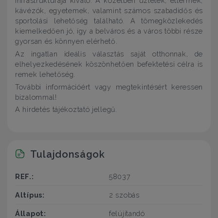
infrastruktúrája kiváló. A közelben üzletek, éttermek,
kávézók, egyetemek, valamint számos szabadidős és
sportolási lehetőség található. A tömegközlekedés
kiemelkedően jó, így a belváros és a város többi része
gyorsan és könnyen elérhető.
Az ingatlan ideális választás saját otthonnak, de
elhelyezkedésének köszönhetően befektetési célra is
remek lehetőség.
További információért vagy megtekintésért keressen
bizalommal!
A hirdetés tájékoztató jellegű.
Tulajdonságok
REF.:
58037
Altípus:
2 szobás
Állapot:
felújítandó