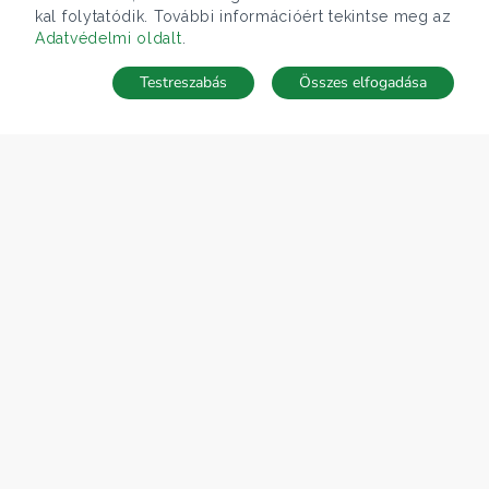
kal folytatódik. További információért tekintse meg az
Adatvédelmi oldalt
.
Testreszabás
Összes elfogadása
Telefonhívás
Kapcsolat
ÁRFOLYAM 07/08/2026
EUR 366.4 HUF
CÉGÜNK
Gruppo T.F.M. Szolgáltató Zrt.
Rólunk
A Tecnocasa csoport
Munkát keresel?
ELÉRHETŐSÉGEINK
Gruppo T.F.M. Szolgáltató Zrt.