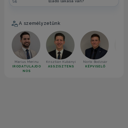
Eladó lakása van?
A személyzetünk
Marius Merinu
Krisztián Kubányi
Norbi Bodzsár
Tóth
IRODATULAJDO
ASSZISZTENS
KÉPVISELŐ
KÉP
NOS