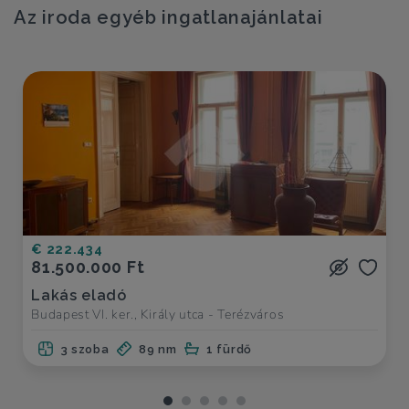
Az iroda egyéb ingatlanajánlatai
€ 222.434
81.500.000 Ft
Lakás eladó
Budapest VI. ker., Király utca - Terézváros
3 szoba
89 nm
1 fürdő