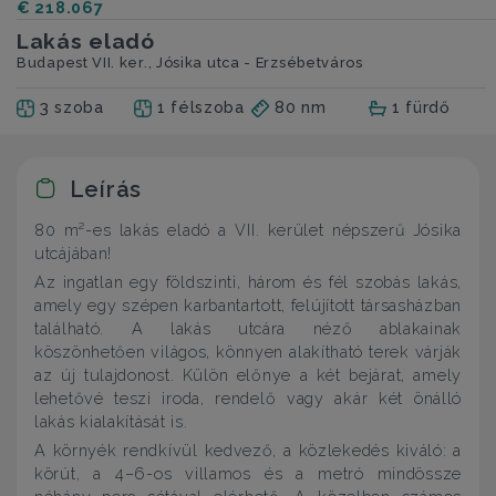
€ 218.067
Lakás eladó
Budapest VII. ker., Jósika utca - Erzsébetváros
3 szoba
1 félszoba
80 nm
1 fürdő
Leírás
80 m²-es lakás eladó a VII. kerület népszerű Jósika
utcájában!
Az ingatlan egy földszinti, három és fél szobás lakás,
amely egy szépen karbantartott, felújított társasházban
található. A lakás utcára néző ablakainak
köszönhetően világos, könnyen alakítható terek várják
az új tulajdonost. Külön előnye a két bejárat, amely
lehetővé teszi iroda, rendelő vagy akár két önálló
lakás kialakítását is.
A környék rendkívül kedvező, a közlekedés kiváló: a
körút, a 4–6-os villamos és a metró mindössze