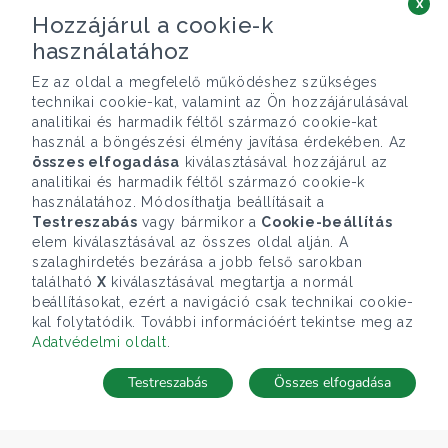
x
Hozzájárul a cookie-k
használatához
Ez az oldal a megfelelő működéshez szükséges
technikai cookie-kat, valamint az Ön hozzájárulásával
analitikai és harmadik féltől származó cookie-kat
használ a böngészési élmény javítása érdekében. Az
összes elfogadása
kiválasztásával hozzájárul az
analitikai és harmadik féltől származó cookie-k
használatához. Módosíthatja beállításait a
Testreszabás
vagy bármikor a
Cookie-beállítás
elem kiválasztásával az összes oldal alján. A
szalaghirdetés bezárása a jobb felső sarokban
található
X
kiválasztásával megtartja a normál
beállításokat, ezért a navigáció csak technikai cookie-
kal folytatódik. További információért tekintse meg az
Adatvédelmi oldalt
.
Testreszabás
Összes elfogadása
Telefonhívás
Kapcsolat