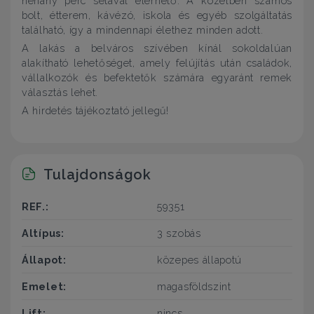
néhány perc sétával elérhető. A közelben számos
bolt, étterem, kávézó, iskola és egyéb szolgáltatás
található, így a mindennapi élethez minden adott.
A lakás a belváros szívében kínál sokoldalúan
alakítható lehetőséget, amely felújítás után családok,
vállalkozók és befektetők számára egyaránt remek
választás lehet.
A hirdetés tájékoztató jellegű!
Tulajdonságok
REF.:
59351
Altípus:
3 szobás
Állapot:
közepes állapotú
Emelet:
magasföldszint
Lift:
nincs