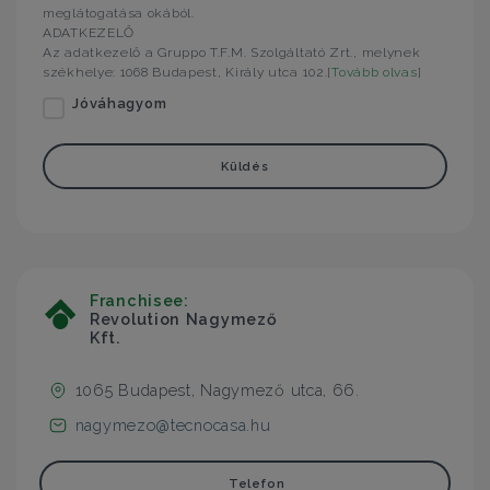
meglátogatása okából.
ADATKEZELŐ
Az adatkezelő a Gruppo T.F.M. Szolgáltató Zrt., melynek
székhelye: 1068 Budapest, Király utca 102.[
Tovább olvas
]
Jóváhagyom
Küldés
Franchisee:
Revolution Nagymező
Kft.
1065 Budapest, Nagymező utca, 66.
nagymezo@tecnocasa.hu
Telefon