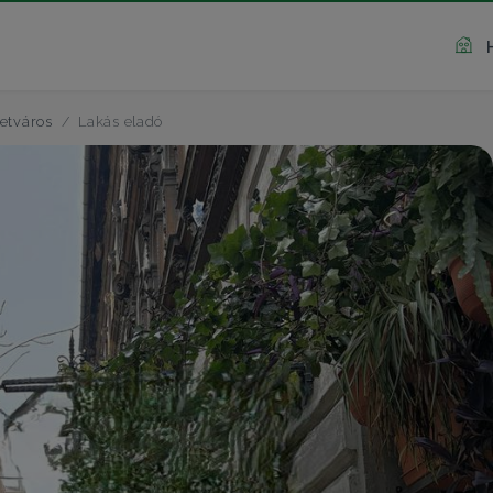
etváros
Lakás eladó