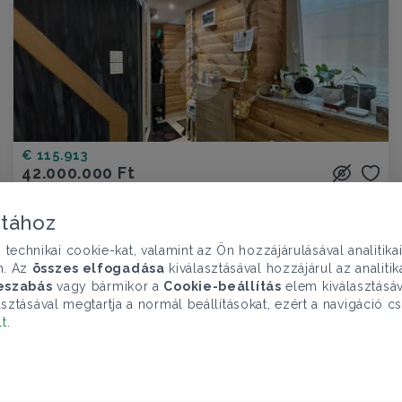
€ 115.913
42.000.000 Ft
Lakás eladó
Budapest VI. ker., Jókai utca - Terézváros
atához
chnikai cookie-kat, valamint az Ön hozzájárulásával analitika
1 szoba
27 nm
1 fürdő
n. Az
összes elfogadása
kiválasztásával hozzájárul az analiti
eszabás
vagy bármikor a
Cookie-beállítás
elem kiválasztásáv
sztásával megtartja a normál beállításokat, ezért a navigáció cs
lt
.