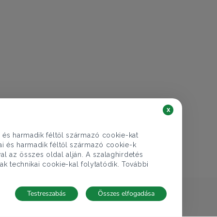
x
i és harmadik féltől származó cookie-kat
kai és harmadik féltől származó cookie-k
al az összes oldal alján. A szalaghirdetés
ak technikai cookie-kal folytatódik. További
Testreszabás
Összes elfogadása