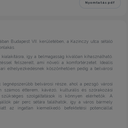
Nyomtatás pdf
cában Budapest VII. kerületében, a Kazinczy utca sétáló
onlakás.
 kialakításra, így a belmagasság kiválóan kihasználható.
éssel felszerelt, ami növeli a komfortérzetet. Ideális
dvari elhelyezkedésnek köszönhetően pedig a belvárosi
k legnépszerűbb belvárosi része, ahol a pezsgő városi
en számos étterem, kávézó, kulturális és szórakozási
 szükséges szolgáltatások is könnyen elérhetők. A
llók pár perc sétára találhatók, így a város bármely
tt az ingatlan kiemelkedő befektetési potenciállal