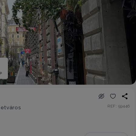
ép
REF: 59446
betváros