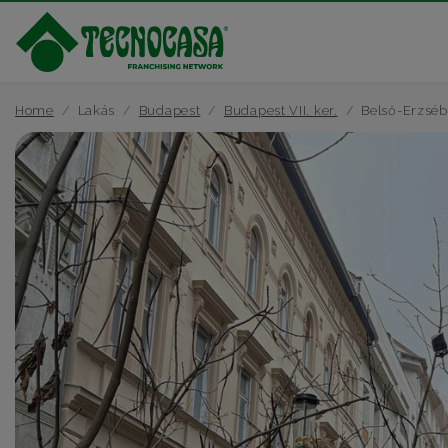
Home
Lakás
Budapest
Budapest VII. ker.
Belső-Erzséb