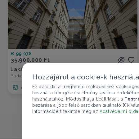
€ 99.078
35.900.000 Ft
Lakás eladó
Budapest VII. ker., Dohány utca - Belső-Erzsébetváros
Hozzájárul a cookie-k használ
Ez az oldal a megfelelő működéshez szükséges te
1 szoba
22 nm
használ a böngészési élmény javítása érdekébe
használatához. Módosíthatja beállításait a
Testr
bezárása a jobb felső sarokban található
X
kivála
információért tekintse meg az
Adatvédelmi olda