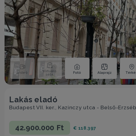
Virtuális
Videó
Fotó
Alaprajz
Térk
séta;
Lakás eladó
Budapest VII. ker., Kazinczy utca - Belső-Erzsé
42.900.000 Ft
€ 118.397