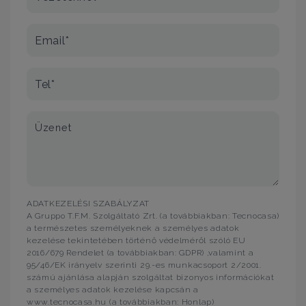
Email*
Tel*
Üzenet
ADATKEZELÉSI SZABÁLYZAT
A Gruppo T.F.M. Szolgáltató Zrt. (a továbbiakban: Tecnocasa)
a természetes személyeknek a személyes adatok
kezelése tekintetében történő védelméről szóló EU
2016/679 Rendelet (a továbbiakban: GDPR) ,valamint a
95/46/EK irányelv szerinti 29.-es munkacsoport 2/2001.
számú ajánlása alapján szolgáltat bizonyos információkat
a személyes adatok kezelése kapcsán a
www.tecnocasa.hu (a továbbiakban: Honlap)