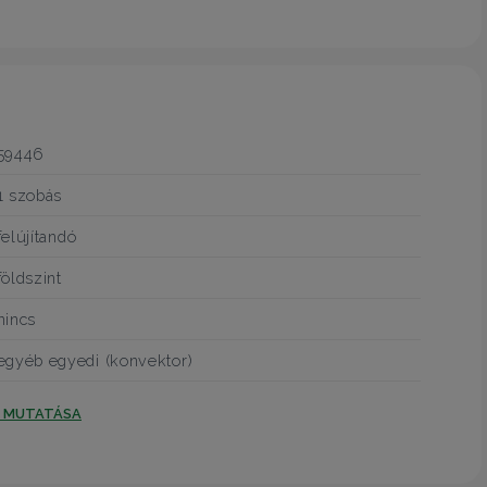
59446
1 szobás
felújítandó
földszint
nincs
egyéb egyedi (konvektor)
T MUTATÁSA