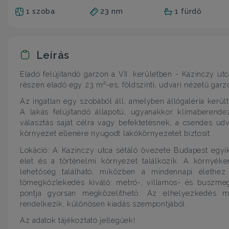
1 szoba
23 nm
1 fürdő
Leírás
Eladó felújítandó garzon a VII. kerületben - Kazinczy ut
részén eladó egy 23 m²-es, földszinti, udvari nézetű garz
Az ingatlan egy szobából áll, amelyben állógaléria került
A lakás felújítandó állapotú, ugyanakkor klímaberendez
választás saját célra vagy befektetésnek, a csendes u
környezet ellenére nyugodt lakókörnyezetet biztosít.
Lokáció: A Kazinczy utca sétáló övezete Budapest egyi
élet és a történelmi környezet találkozik. A környék
lehetőség található, miközben a mindennapi élethez
tömegközlekedés kiváló: metró-, villamos- és buszmegá
pontja gyorsan megközelíthető. Az elhelyezkedés mia
rendelkezik, különösen kiadás szempontjából.
Az adatok tájékoztató jellegűek!