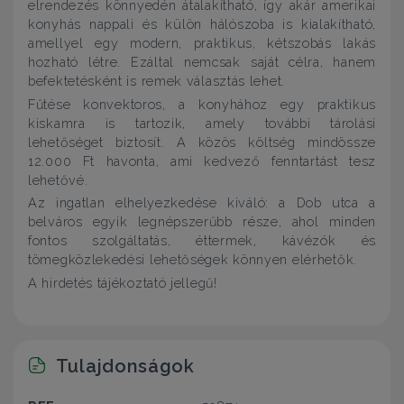
elrendezés könnyedén átalakítható, így akár amerikai
konyhás nappali és külön hálószoba is kialakítható,
amellyel egy modern, praktikus, kétszobás lakás
hozható létre. Ezáltal nemcsak saját célra, hanem
befektetésként is remek választás lehet.
Fűtése konvektoros, a konyhához egy praktikus
kiskamra is tartozik, amely további tárolási
lehetőséget biztosít. A közös költség mindössze
12.000 Ft havonta, ami kedvező fenntartást tesz
lehetővé.
Az ingatlan elhelyezkedése kiváló: a Dob utca a
belváros egyik legnépszerűbb része, ahol minden
fontos szolgáltatás, éttermek, kávézók és
tömegközlekedési lehetőségek könnyen elérhetők.
A hirdetés tájékoztató jellegű!
Tulajdonságok