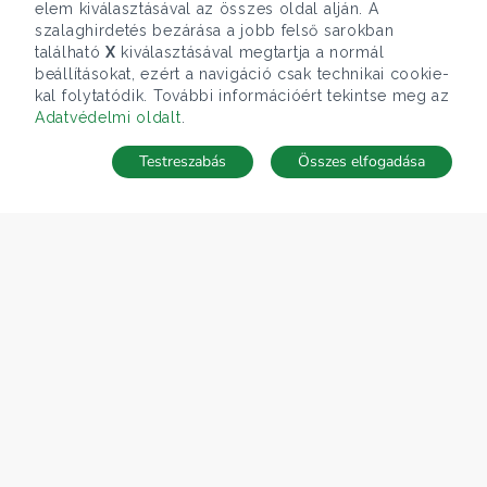
elem kiválasztásával az összes oldal alján. A
szalaghirdetés bezárása a jobb felső sarokban
található
X
kiválasztásával megtartja a normál
beállításokat, ezért a navigáció csak technikai cookie-
kal folytatódik. További információért tekintse meg az
Adatvédelmi oldalt
.
Testreszabás
Összes elfogadása
Telefonhívás
Kapcsolat
ÁRFOLYAM 05/08/2026
EUR 362.34 HUF
CÉGÜNK
Gruppo T.F.M. Szolgáltató Zrt.
Rólunk
A Tecnocasa csoport
Munkát keresel?