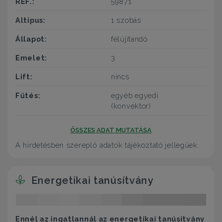
REF.:
59871
Altípus:
1 szobás
Állapot:
felújítandó
Emelet:
3
Lift:
nincs
Fűtés:
egyéb egyedi
(konvektor)
ÖSSZES ADAT MUTATÁSA
A hirdetésben szereplő adatok tájékoztató jellegűek.
Energetikai tanúsítvány
Ennél az ingatlannál az energetikai tanúsítvány