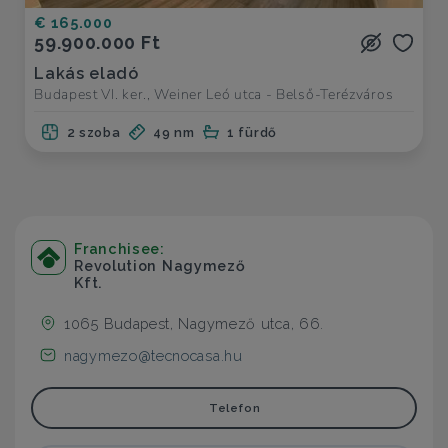
€ 165.000
59.900.000 Ft
Lakás eladó
Budapest VI. ker., Weiner Leó utca - Belső-Terézváros
2 szoba
49 nm
1 fürdő
Franchisee:
Revolution Nagymező
Kft.
1065 Budapest, Nagymező utca, 66.
nagymezo@tecnocasa.hu
Telefon