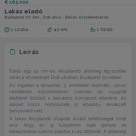
€ 165.000
Lakás eladó
Budapest VII. ker., Dob utca - Belső-Erzsébetváros
1 szoba
42 nm
1 fürdő
Leírás
Eladó egy 42 nm-es, felújítandó, jelenleg egyszobás
lakás a közkedvelt Dob utcában, Budapest szívében.
Az ingatlan a társasház 3. emeletén található, udvari
nézetének köszönhetően csendes és nyugodt
életteret biztosít a belvárosi környezet ellenére. Az
épület külső homlokzata jó állapotú, rendezett
benyomást kelt.
A lakás felújítandó állapota kiváló lehetőséget kínál
arra, hogy az új tulajdonos saját igényei és
elképzelései szerint alakítsa ki az otthonát. A jelenlegi