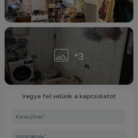
+3
Vegye fel velünk a kapcsolatot
Keresztnév*
Vezetéknév*