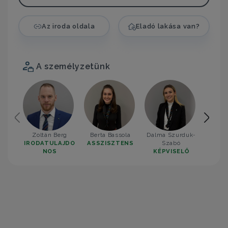
Az iroda oldala
Eladó lakása van?
A személyzetünk
Zoltán Berg
Berta Bassola
Dalma Szurduk-
Simo
IRODATULAJDO
ASSZISZTENS
Szabó
KÉP
NOS
KÉPVISELŐ