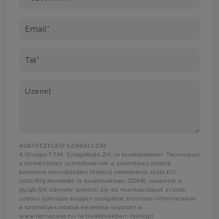
Email*
Tel*
Üzenet
ADATKEZELÉSI SZABÁLYZAT
A Gruppo T.F.M. Szolgáltató Zrt. (a továbbiakban: Tecnocasa)
a természetes személyeknek a személyes adatok
kezelése tekintetében történő védelméről szóló EU
2016/679 Rendelet (a továbbiakban: GDPR) ,valamint a
95/46/EK irányelv szerinti 29.-es munkacsoport 2/2001.
számú ajánlása alapján szolgáltat bizonyos információkat
a személyes adatok kezelése kapcsán a
www.tecnocasa.hu (a továbbiakban: Honlap)