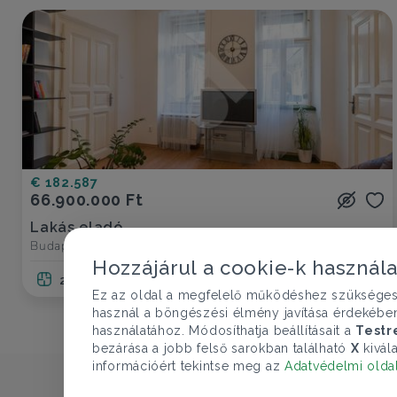
€ 182.587
66.900.000 Ft
Lakás eladó
Budapest VII. ker., Almássy utca - Erzsébetváros
Hozzájárul a cookie-k használ
2 szoba
41 nm
1 fürdő
Ez az oldal a megfelelő működéshez szükséges te
használ a böngészési élmény javítása érdekébe
használatához. Módosíthatja beállításait a
Testr
bezárása a jobb felső sarokban található
X
kivála
információért tekintse meg az
Adatvédelmi olda