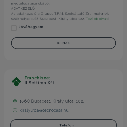
meglátogatása okából.
ADATKEZELŐ
Az adatkezelő a Gruppo T.F.M. Szolgáltató Zrt., melynek
székhelye: 1068 Budapest, Király utca 102.[
Tovább olvas
]
Jóváhagyom
Küldés
Franchisee:
Il Settimo Kft.
1068 Budapest, Király utca, 102.
kiralyutca@tecnocasa.hu
Telefon