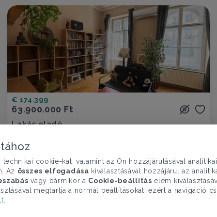
€ 174.399
63.900.000 Ft
Lakás eladó
Budapest VI. ker., Bajza utca - Terézváros
atához
1 szoba
42 nm
1 fürdő
chnikai cookie-kat, valamint az Ön hozzájárulásával analitika
n. Az
összes elfogadása
kiválasztásával hozzájárul az analiti
eszabás
vagy bármikor a
Cookie-beállítás
elem kiválasztásáv
sztásával megtartja a normál beállításokat, ezért a navigáció cs
lt
.