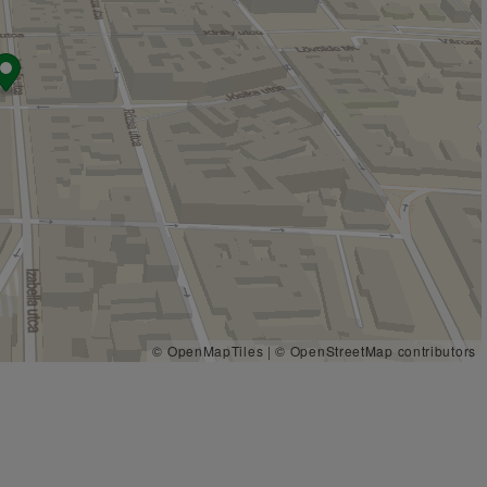
© OpenMapTiles
|
© OpenStreetMap contributors