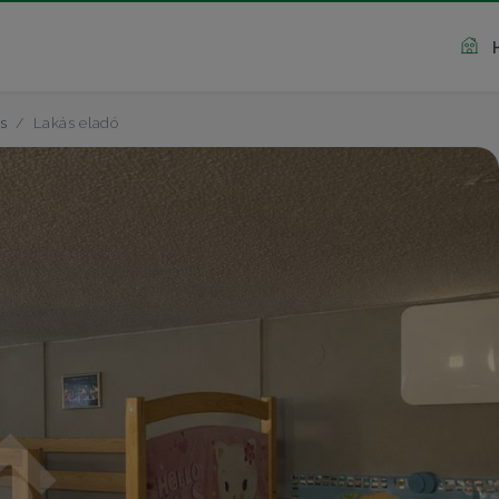
s
Lakás eladó