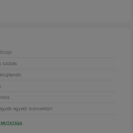
60150
1 szobás
felújítandó
1
nincs
egyéb egyedi (konvektor)
T MUTATÁSA