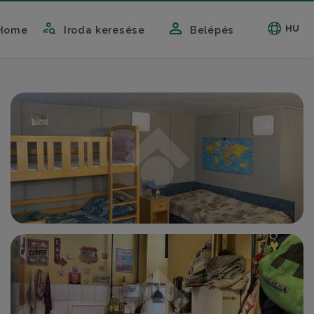
HU
Home
Iroda keresése
Belépés