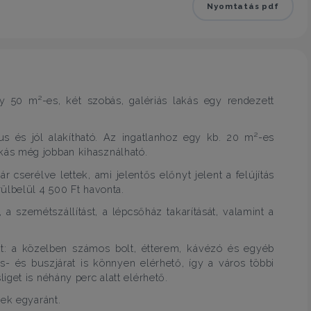
Nyomtatás pdf
gy 50 m²-es, két szobás, galériás lakás egy rendezett
us és jól alakítható. Az ingatlanhoz egy kb. 20 m²-es
 lakás még jobban kihasználható.
r cserélve lettek, ami jelentős előnyt jelent a felújítás
ülbelül 4 500 Ft havonta.
 a szemétszállítást, a lépcsőház takarítását, valamint a
ott: a közelben számos bolt, étterem, kávézó és egyéb
os- és buszjárat is könnyen elérhető, így a város többi
get is néhány perc alatt elérhető.
nek egyaránt.