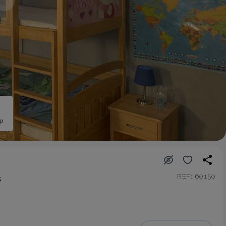
ép
REF: 60150
s