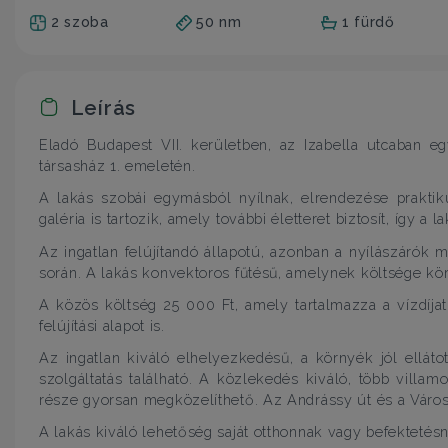
2 szoba
50 nm
1 fürdő
Leírás
Eladó Budapest VII. kerületben, az Izabella utcaban e
társasház 1. emeletén.
A lakás szobái egymásból nyílnak, elrendezése praktik
galéria is tartozik, amely további életteret biztosít, így a
Az ingatlan felújítandó állapotú, azonban a nyílászárók má
során. A lakás konvektoros fűtésű, amelynek költsége kör
A közös költség 25 000 Ft, amely tartalmazza a vízdíjat,
felújítási alapot is.
Az ingatlan kiváló elhelyezkedésű, a környék jól ellát
szolgáltatás található. A közlekedés kiváló, több villam
része gyorsan megközelíthető. Az Andrássy út és a Városli
A lakás kiváló lehetőség saját otthonnak vagy befektetés