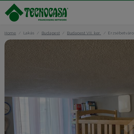
Home
Lakás
Budapest
Budapest VII. ker.
Erzsébetváro