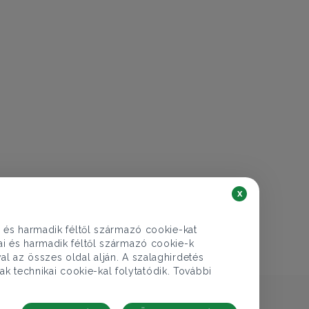
€ 204.421
74.900.000 Ft
Lakás eladó
Budapest VI. ker., Rózsa utca - Terézváros
x
2 szoba
56 nm
1 fürdő
i és harmadik féltől származó cookie-kat
kai és harmadik féltől származó cookie-k
al az összes oldal alján. A szalaghirdetés
ak technikai cookie-kal folytatódik. További