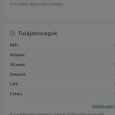
A hirdetés tájékoztató jellegű.
Tulajdonságok
REF.:
Altípus:
Állapot:
Emelet:
Lift:
Fűtés:
ÖSSZES ADA
A hirdetésben szereplő adatok tájékoztató jellegűek.