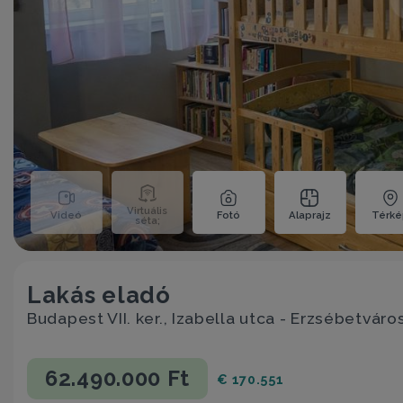
Virtuális
Videó
Fotó
Alaprajz
Térk
séta;
Lakás eladó
Budapest VII. ker., Izabella utca - Erzsébetváro
62.490.000 Ft
€ 170.551