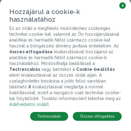
x
Hozzájárul a cookie-k
használatához
Ez az oldal a megfelelő működéshez szükséges
technikai cookie-kat, valamint az Ön hozzájárulásával
analitikai és harmadik féltől származó cookie-kat
használ a böngészési élmény javítása érdekében. Az
összes elfogadása
kiválasztásával hozzájárul az
analitikai és harmadik féltől származó cookie-k
használatához. Módosíthatja beállításait a
Testreszabás
vagy bármikor a
Cookie-beállítás
elem kiválasztásával az összes oldal alján. A
szalaghirdetés bezárása a jobb felső sarokban
található
X
kiválasztásával megtartja a normál
beállításokat, ezért a navigáció csak technikai cookie-
kal folytatódik. További információért tekintse meg az
Adatvédelmi oldalt
.
Testreszabás
Összes elfogadása
Telefonhívás
Kapcsolat