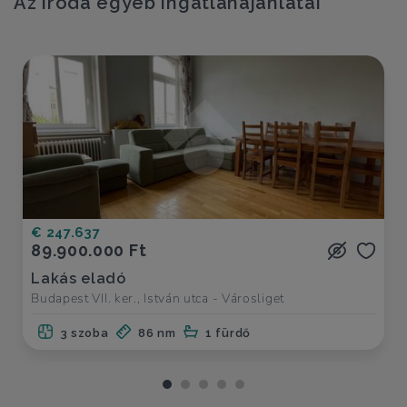
Az iroda egyéb ingatlanajánlatai
€ 247.637
89.900.000 Ft
Lakás eladó
Budapest VII. ker., István utca - Városliget
3 szoba
86 nm
1 fürdő