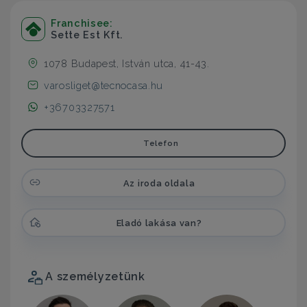
Franchisee:
Sette Est Kft.
1078 Budapest, István utca, 41-43.
varosliget@tecnocasa.hu
+36703327571
Telefon
Az iroda oldala
Eladó lakása van?
A személyzetünk