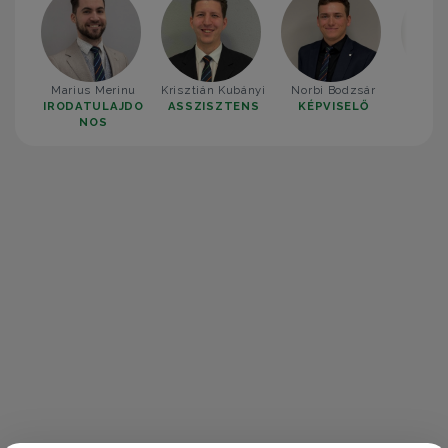
Marius Merinu
Krisztián Kubányi
Norbi Bodzsár
Tóth
IRODATULAJDO
ASSZISZTENS
KÉPVISELŐ
KÉP
NOS