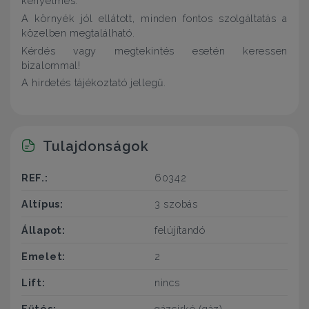
kényelmes.
A környék jól ellátott, minden fontos szolgáltatás a
közelben megtalálható.
Kérdés vagy megtekintés esetén keressen
bizalommal!
A hirdetés tájékoztató jellegű.
Tulajdonságok
REF.:
60342
Altípus:
3 szobás
Állapot:
felújítandó
Emelet:
2
Lift:
nincs
Fűtés:
gázcirkó (gáz)