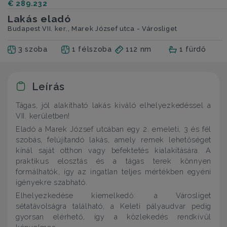
€ 289.232
Lakás eladó
Budapest VII. ker., Marek József utca - Városliget
3 szoba
1 félszoba
112 nm
1 fürdő
Leírás
Tágas, jól alakítható lakás kiváló elhelyezkedéssel a
VII. kerületben!
Eladó a Marek József utcában egy 2. emeleti, 3 és fél
szobás, felújítandó lakás, amely remek lehetőséget
kínál saját otthon vagy befektetés kialakítására. A
praktikus elosztás és a tágas terek könnyen
formálhatók, így az ingatlan teljes mértékben egyéni
igényekre szabható.
Elhelyezkedése kiemelkedő: a Városliget
sétatávolságra található, a Keleti pályaudvar pedig
gyorsan elérhető, így a közlekedés rendkívül