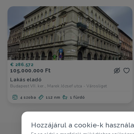
€ 286.572
105.000.000 Ft
Lakás eladó
Budapest VII. ker., Marek József utca - Városliget
4 szoba
112 nm
1 fürdő
Hozzájárul a cookie-k használ