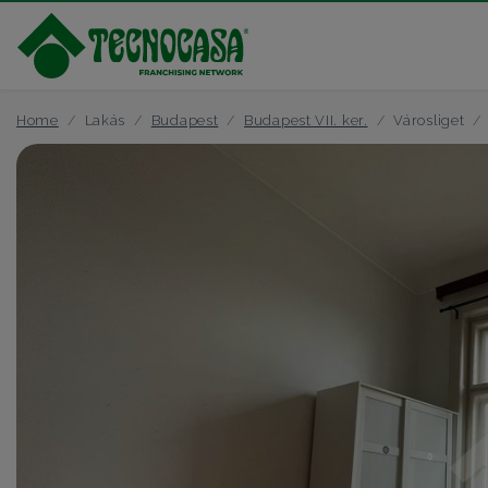
Home
Lakás
Budapest
Budapest VII. ker.
Városliget