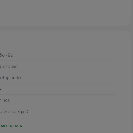
60782
4 szobás
felújítandó
3
nincs
gázcirkó (gáz)
T MUTATÁSA