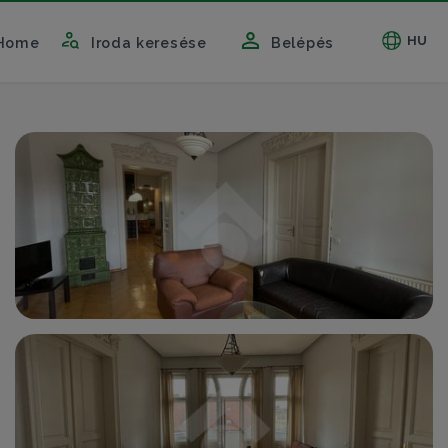
HU
Home
Iroda keresése
Belépés