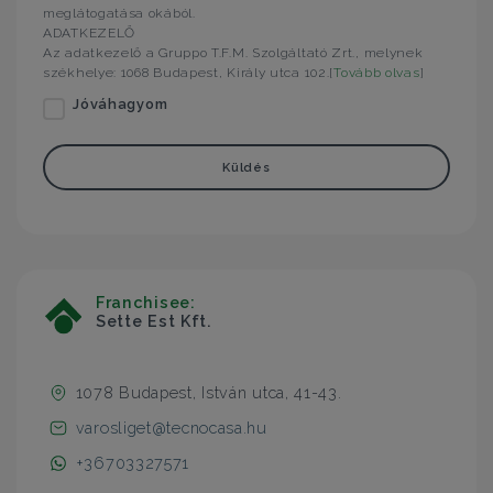
meglátogatása okából.
ADATKEZELŐ
Az adatkezelő a Gruppo T.F.M. Szolgáltató Zrt., melynek
székhelye: 1068 Budapest, Király utca 102.[
Tovább olvas
]
Jóváhagyom
Küldés
Franchisee:
Sette Est Kft.
1078 Budapest, István utca, 41-43.
varosliget@tecnocasa.hu
+36703327571