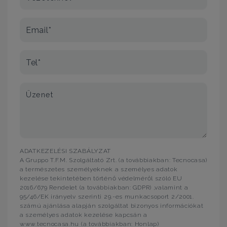
Email*
Tel*
Üzenet
ADATKEZELÉSI SZABÁLYZAT
A Gruppo T.F.M. Szolgáltató Zrt. (a továbbiakban: Tecnocasa)
a természetes személyeknek a személyes adatok
kezelése tekintetében történő védelméről szóló EU
2016/679 Rendelet (a továbbiakban: GDPR) ,valamint a
95/46/EK irányelv szerinti 29.-es munkacsoport 2/2001.
számú ajánlása alapján szolgáltat bizonyos információkat
a személyes adatok kezelése kapcsán a
www.tecnocasa.hu (a továbbiakban: Honlap)