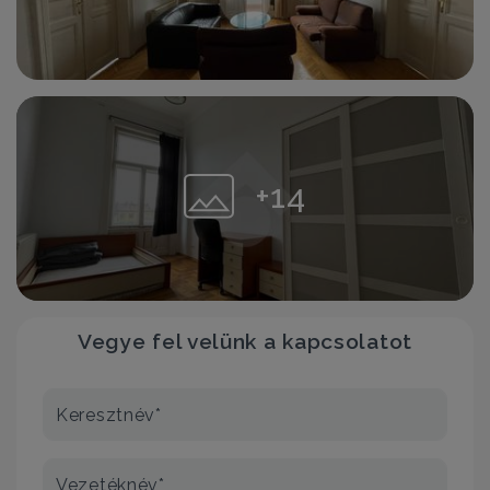
+14
Vegye fel velünk a kapcsolatot
Keresztnév*
Vezetéknév*