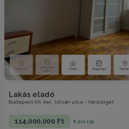
Virtuális
Videó
Fotó
Alaprajz
Térk
séta;
Lakás eladó
Budapest VII. ker., István utca - Városliget
114.000.000 Ft
€ 311.135