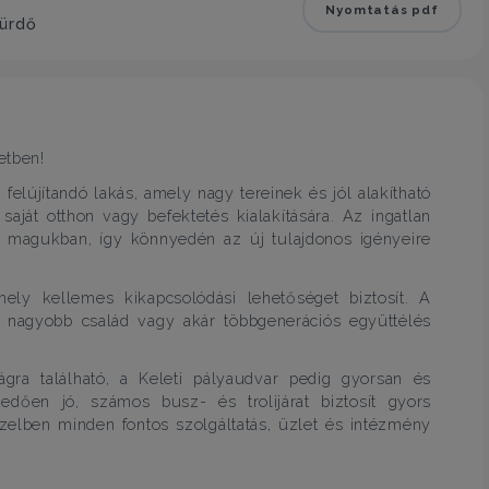
Nyomtatás pdf
fürdő
etben!
 felújítandó lakás, amely nagy tereinek és jól alakítható
ját otthon vagy befektetés kialakítására. Az ingatlan
ek magukban, így könnyedén az új tulajdonos igényeire
ly kellemes kikapcsolódási lehetőséget biztosít. A
s nagyobb család vagy akár többgenerációs együttélés
ágra található, a Keleti pályaudvar pedig gyorsan és
dően jó, számos busz- és trolijárat biztosít gyors
özelben minden fontos szolgáltatás, üzlet és intézmény