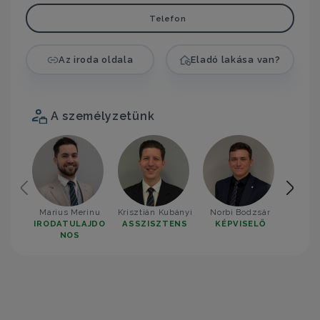
Telefon
Az iroda oldala
Eladó lakása van?
A személyzetünk
Marius Merinu
Krisztián Kubányi
Norbi Bodzsár
Tóth
IRODATULAJDO
ASSZISZTENS
KÉPVISELŐ
KÉP
NOS