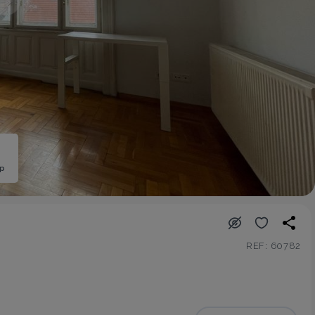
ép
REF: 60782