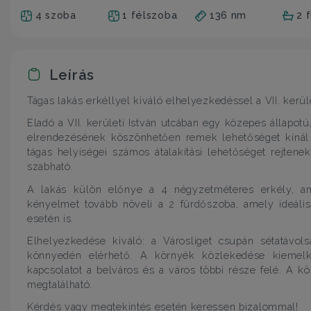
4 szoba
1 félszoba
136 nm
2 
Leírás
Tágas lakás erkéllyel kiváló elhelyezkedéssel a VII. kerül
Eladó a VII. kerületi István utcában egy közepes állapotú,
elrendezésének köszönhetően remek lehetőséget kínál sa
tágas helyiségei számos átalakítási lehetőséget rejten
szabható.
A lakás külön előnye a 4 négyzetméteres erkély, ame
kényelmet tovább növeli a 2 fürdőszoba, amely ideáli
esetén is.
Elhelyezkedése kiváló: a Városliget csupán sétatávols
könnyedén elérhető. A környék közlekedése kiemelke
kapcsolatot a belváros és a város többi része felé. A k
megtalálható.
Kérdés vagy megtekintés esetén keressen bizalommal!