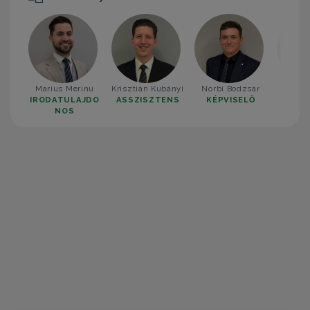
Marius Merinu
Krisztián Kubányi
Norbi Bodzsár
Tóth
IRODATULAJDO
ASSZISZTENS
KÉPVISELŐ
KÉP
NOS