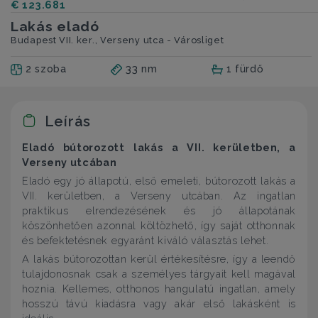
€ 123.681
Lakás eladó
Budapest VII. ker., Verseny utca - Városliget
2 szoba
33 nm
1 fürdő
Leírás
Eladó bútorozott lakás a VII. kerületben, a
Verseny utcában
Eladó egy jó állapotú, első emeleti, bútorozott lakás a
VII. kerületben, a Verseny utcában. Az ingatlan
praktikus elrendezésének és jó állapotának
köszönhetően azonnal költözhető, így saját otthonnak
és befektetésnek egyaránt kiváló választás lehet.
A lakás bútorozottan kerül értékesítésre, így a leendő
tulajdonosnak csak a személyes tárgyait kell magával
hoznia. Kellemes, otthonos hangulatú ingatlan, amely
hosszú távú kiadásra vagy akár első lakásként is