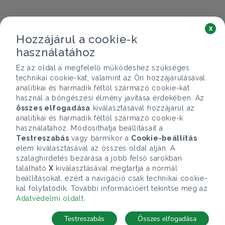
x
Hozzájárul a cookie-k
használatához
Ez az oldal a megfelelő működéshez szükséges
technikai cookie-kat, valamint az Ön hozzájárulásával
analitikai és harmadik féltől származó cookie-kat
használ a böngészési élmény javítása érdekében. Az
összes elfogadása
kiválasztásával hozzájárul az
analitikai és harmadik féltől származó cookie-k
használatához. Módosíthatja beállításait a
Testreszabás
vagy bármikor a
Cookie-beállítás
elem kiválasztásával az összes oldal alján. A
szalaghirdetés bezárása a jobb felső sarokban
található
X
kiválasztásával megtartja a normál
beállításokat, ezért a navigáció csak technikai cookie-
kal folytatódik. További információért tekintse meg az
Adatvédelmi oldalt
.
Testreszabás
Összes elfogadása
Telefonhívás
Kapcsolat