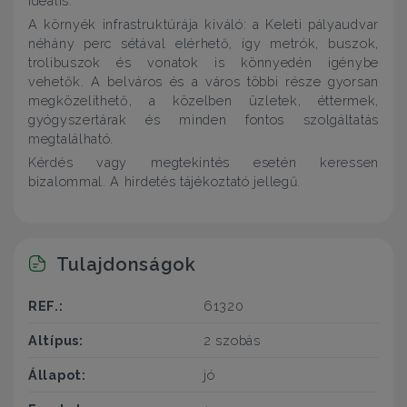
ideális.
A környék infrastruktúrája kiváló: a Keleti pályaudvar
néhány perc sétával elérhető, így metrók, buszok,
trolibuszok és vonatok is könnyedén igénybe
vehetők. A belváros és a város többi része gyorsan
megközelíthető, a közelben üzletek, éttermek,
gyógyszertárak és minden fontos szolgáltatás
megtalálható.
Kérdés vagy megtekintés esetén keressen
bizalommal. A hirdetés tájékoztató jellegű.
Tulajdonságok
REF.:
61320
Altípus:
2 szobás
Állapot:
jó