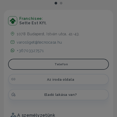
Franchisee:
Sette Est Kft.
1078 Budapest, István utca, 41-43.
varosliget@tecnocasa.hu
+36703327571
Telefon
Az iroda oldala
Eladó lakása van?
A személyzetünk