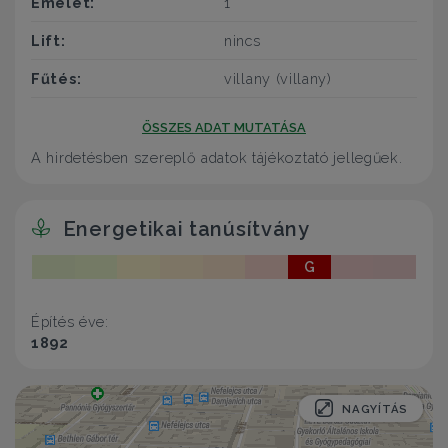
Emelet:
1
Lift:
nincs
Fűtés:
villany (villany)
ÖSSZES ADAT MUTATÁSA
A hirdetésben szereplő adatok tájékoztató jellegűek.
Energetikai tanúsítvány
G
Építés éve:
1892
NAGYÍTÁS