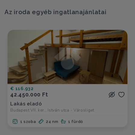
Az iroda egyéb ingatlanajánlatai
€ 116.932
42.450.000 Ft
Lakás eladó
Budapest VII. ker., István utca - Városliget
1 szoba
24 nm
1 fürdő