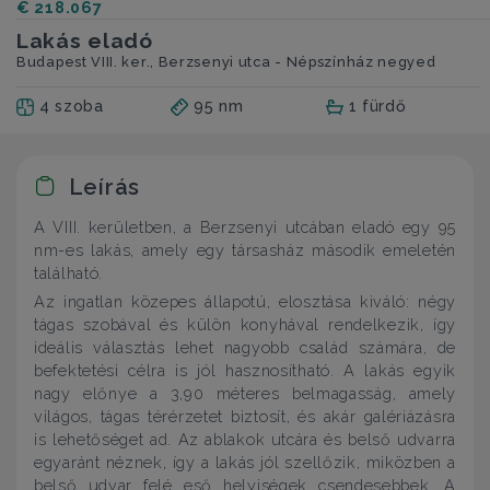
€ 218.067
Lakás eladó
Budapest VIII. ker., Berzsenyi utca - Népszínház negyed
4 szoba
95 nm
1 fürdő
Leírás
A VIII. kerületben, a Berzsenyi utcában eladó egy 95
nm-es lakás, amely egy társasház második emeletén
található.
Az ingatlan közepes állapotú, elosztása kiváló: négy
tágas szobával és külön konyhával rendelkezik, így
ideális választás lehet nagyobb család számára, de
befektetési célra is jól hasznosítható. A lakás egyik
nagy előnye a 3,90 méteres belmagasság, amely
világos, tágas térérzetet biztosít, és akár galériázásra
is lehetőséget ad. Az ablakok utcára és belső udvarra
egyaránt néznek, így a lakás jól szellőzik, miközben a
belső udvar felé eső helyiségek csendesebbek. A