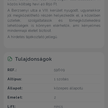
közös költség havi 40.850 Ft.
A Berzsenyi utca a VIII. kerület nyugodt, ugyanakkor
jól megközelíthető részén helyezkedik el, a közelben
üzletek, szolgáltatások és tömegközlekedési
lehetőségek is könnyen elérhetők, ami kényelmes
mindennapi életet biztosít.
A hirdetés tájékoztató jellegű.
Tulajdonságok
REF.:
59609
Altípus:
1 szobás
Állapot:
közepes állapotú
Emelet:
2
Lift:
nincs