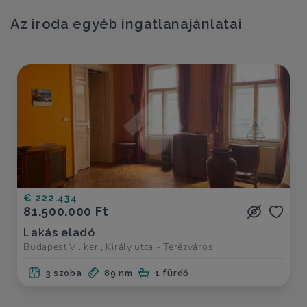
Az iroda egyéb ingatlanajánlatai
€ 222.434
81.500.000 Ft
Lakás eladó
Budapest VI. ker., Király utca - Terézváros
3 szoba
89 nm
1 fürdő