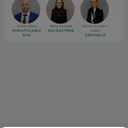
Zoltán Berg
Berta Bassola
Dalma Szurduk-
Simon
IRODATULAJDO
ASSZISZTENS
Szabó
KÉP
NOS
KÉPVISELŐ