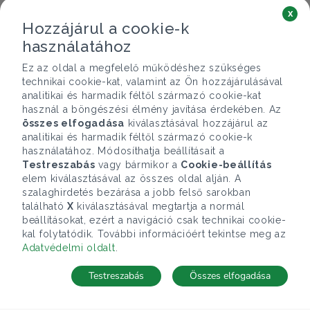
x
Hozzájárul a cookie-k
használatához
Ez az oldal a megfelelő működéshez szükséges
technikai cookie-kat, valamint az Ön hozzájárulásával
analitikai és harmadik féltől származó cookie-kat
használ a böngészési élmény javítása érdekében. Az
összes elfogadása
kiválasztásával hozzájárul az
analitikai és harmadik féltől származó cookie-k
használatához. Módosíthatja beállításait a
Testreszabás
vagy bármikor a
Cookie-beállítás
elem kiválasztásával az összes oldal alján. A
szalaghirdetés bezárása a jobb felső sarokban
található
X
kiválasztásával megtartja a normál
beállításokat, ezért a navigáció csak technikai cookie-
kal folytatódik. További információért tekintse meg az
Adatvédelmi oldalt
.
Testreszabás
Összes elfogadása
Telefonhívás
Kapcsolat