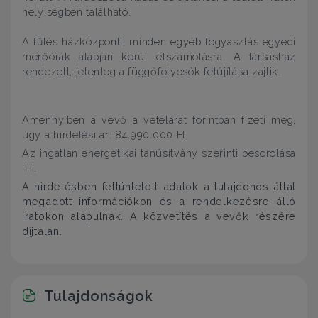
helyiségben található.
A fűtés házközponti, minden egyéb fogyasztás egyedi
mérőórák alapján kerül elszámolásra. A társasház
rendezett, jelenleg a függőfolyosók felújítása zajlik.
Amennyiben a vevő a vételárat forintban fizeti meg,
úgy a hirdetési ár: 84.990.000 Ft.
Az ingatlan energetikai tanúsítvány szerinti besorolása
'H'.
A hirdetésben feltüntetett adatok a tulajdonos által
megadott információkon és a rendelkezésre álló
iratokon alapulnak. A közvetítés a vevők részére
díjtalan.
Tulajdonságok