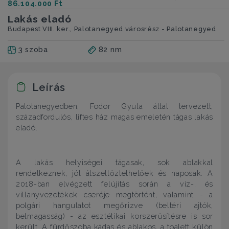
86.104.000 Ft
Lakás eladó
Budapest VIII. ker., Palotanegyed városrész - Palotanegyed
3 szoba
82 nm
Leírás
Palotanegyedben, Fodor Gyula által tervezett,
századfordulós, liftes ház magas emeletén tágas lakás
eladó.
A lakás helyiségei tágasak, sok ablakkal
rendelkeznek, jól átszellőztethetőek és naposak. A
2018-ban elvégzett felújítás során a víz-, és
villanyvezetékek cseréje megtörtént, valamint - a
polgári hangulatot megőrizve (beltéri ajtók,
belmagasság) - az esztétikai korszerűsítésre is sor
került. A fürdőszoba kádas és ablakos, a toalett külön