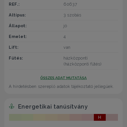
REF.:
60637
Altípus:
3 szobás
Állapot:
jó
Emelet:
4
Lift:
van
Fűtés:
házközponti
(házközponti fűtés)
ÖSSZES ADAT MUTATÁSA
A hirdetésben szereplő adatok tájékoztató jellegűek.
Energetikai tanúsítvány
H