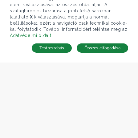
elem kiválasztásával az összes oldal alján. A
szalaghirdetés bezárása a jobb felső sarokban
található
X
kiválasztásával megtartja a normál
beállításokat, ezért a navigáció csak technikai cookie-
kal folytatódik. További információért tekintse meg az
Adatvédelmi oldalt
.
Testreszabás
Összes elfogadása
Telefonhívás
Kapcsolat
ÁRFOLYAM 07/08/2026
EUR 366.4 HUF
CÉGÜNK
Gruppo T.F.M. Szolgáltató Zrt.
Rólunk
A Tecnocasa csoport
Munkát keresel?