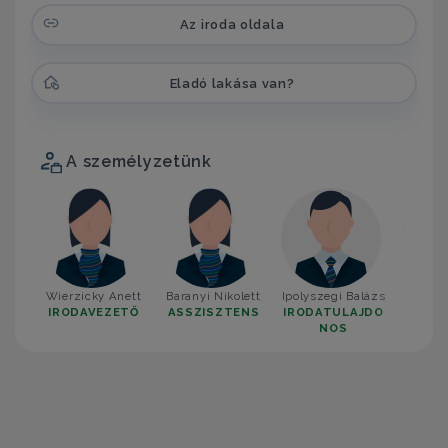
Az iroda oldala
Eladó lakása van?
A személyzetünk
Wierzicky Anett
Baranyi Nikolett
Ipolyszegi Balázs
Czani
IRODAVEZETŐ
ASSZISZTENS
IRODATULAJDO
KÉP
NOS