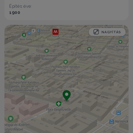
Építés éve:
1900
NAGYÍTÁS