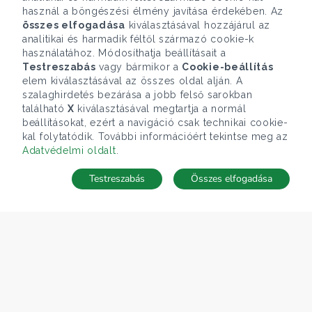
használ a böngészési élmény javítása érdekében. Az
összes elfogadása
kiválasztásával hozzájárul az
analitikai és harmadik féltől származó cookie-k
használatához. Módosíthatja beállításait a
Testreszabás
vagy bármikor a
Cookie-beállítás
elem kiválasztásával az összes oldal alján. A
szalaghirdetés bezárása a jobb felső sarokban
található
X
kiválasztásával megtartja a normál
beállításokat, ezért a navigáció csak technikai cookie-
kal folytatódik. További információért tekintse meg az
Adatvédelmi oldalt
.
Testreszabás
Összes elfogadása
Telefonhívás
Kapcsolat
ÁRFOLYAM 07/08/2026
EUR 366.4 HUF