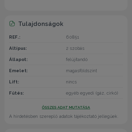
Tulajdonságok
REF.:
60851
Altípus:
2 szobás
Állapot:
felújítandó
Emelet:
magasföldszint
Lift:
nincs
Fűtés:
egyéb egyedi (gáz, cirkó)
ÖSSZES ADAT MUTATÁSA
A hirdetésben szereplő adatok tájékoztató jellegűek.