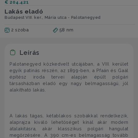
€ 204.421
Lakás eladó
Budapest VIII. ker., Mária utca - Palotanegyed
2 szoba
58 nm
Leírás
Palotanegyed közkedvelt utcájában, a VIII. kerület
egyik patinás részén, az 1899-ben, a Pfaán és Gaál
építész iroda tervei alapján épült polgári
társasházban eladó egy nagy belmagasságú, jól
alakítható lakás.
A lakás tágas, kétablakos szobákkal rendelkezik,
alaprajza kiváló lehetőséget kínál akár modern
átalakításra, akár klasszikus polgári hangulat
megőrzésére. A 390 cm-es belmagasság tovább