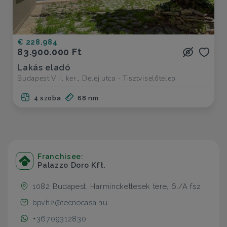
€ 228.984
83.900.000 Ft
Lakás eladó
Budapest VIII. ker., Delej utca - Tisztviselőtelep
4 szoba
68 nm
Franchisee:
Palazzo Doro Kft.
1082 Budapest, Harminckettesek tere, 6./A fsz.
bpvh2@tecnocasa.hu
+36709312830