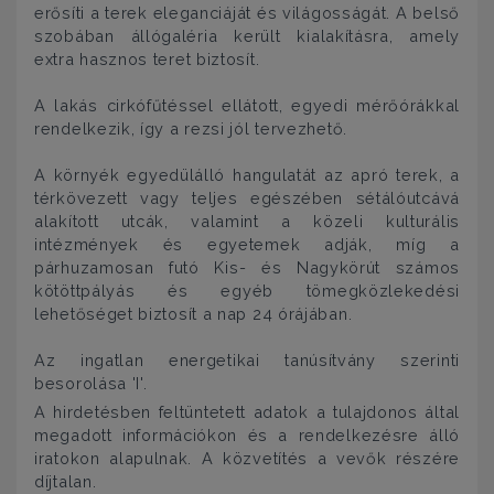
erősíti a terek eleganciáját és világosságát. A belső
szobában állógaléria került kialakításra, amely
extra hasznos teret biztosít.
A lakás cirkófűtéssel ellátott, egyedi mérőórákkal
rendelkezik, így a rezsi jól tervezhető.
A környék egyedülálló hangulatát az apró terek, a
térkövezett vagy teljes egészében sétálóutcává
alakított utcák, valamint a közeli kulturális
intézmények és egyetemek adják, míg a
párhuzamosan futó Kis- és Nagykörút számos
kötöttpályás és egyéb tömegközlekedési
lehetőséget biztosít a nap 24 órájában.
Az ingatlan energetikai tanúsítvány szerinti
besorolása 'I'.
A hirdetésben feltüntetett adatok a tulajdonos által
megadott információkon és a rendelkezésre álló
iratokon alapulnak. A közvetítés a vevők részére
díjtalan.