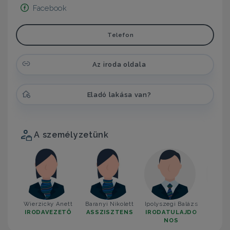
Facebook
Telefon
Az iroda oldala
Eladó lakása van?
A személyzetünk
Wierzicky Anett
Baranyi Nikolett
Ipolyszegi Balázs
Czani
IRODAVEZETŐ
ASSZISZTENS
IRODATULAJDO
KÉP
NOS