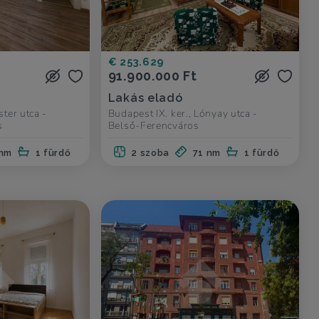
€ 253.629
91.900.000 Ft
Lakás eladó
ster utca -
Budapest IX. ker., Lónyay utca -
s
Belső-Ferencváros
 nm
1 fürdő
2 szoba
71 nm
1 fürdő