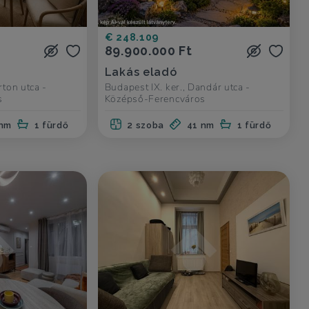
€ 248.109
89.900.000 Ft
Lakás eladó
rton utca -
Budapest IX. ker., Dandár utca -
s
Középső-Ferencváros
 nm
1 fürdő
2 szoba
41 nm
1 fürdő