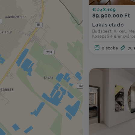
€ 248.109
89.900.000 Ft
Lakás eladó
Budapest IX. ker., Me
Középső-Ferencváro
2 szoba
76