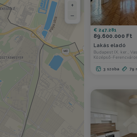
+
–
€ 247.281
89.600.000 Ft
Lakás eladó
Budapest IX. ker., Va
Középső-Ferencváro
3 szoba
79 