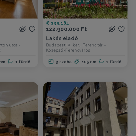
€ 339.184
122.900.000 Ft
Lakás eladó
rton utca -
Budapest IX. ker., Ferenc tér -
s
Középső-Ferencváros
 nm
1 fürdő
3 szoba
105 nm
1 fürdő