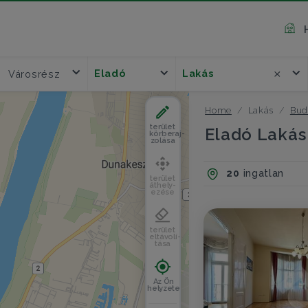
Eladó
Lakás
Városrész
Home
Lakás
Bud
terület
Eladó Lakás 
körberaj-
zolása
20
ingatlan
terület
áthely-
ezése
terület
eltávolí-
tása
Az Ön
helyzete