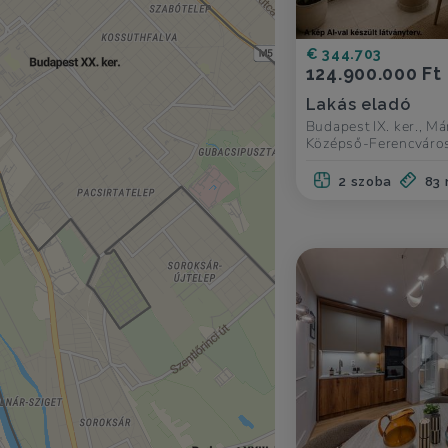
€ 344.703
124.900.000 Ft
Lakás eladó
Budapest IX. ker., Má
Középső-Ferencváro
2 szoba
83