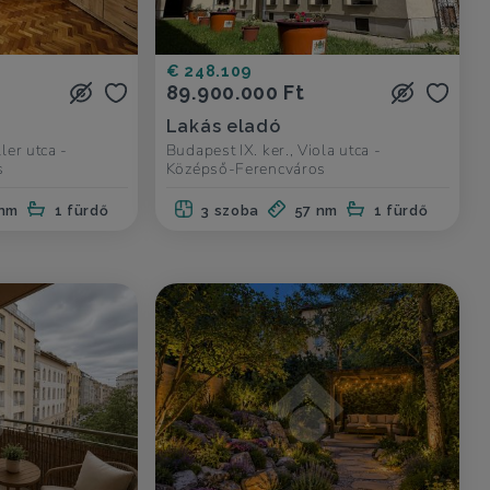
€ 248.109
89.900.000 Ft
Lakás eladó
ler utca -
Budapest IX. ker., Viola utca -
s
Középső-Ferencváros
 nm
1 fürdő
3 szoba
57 nm
1 fürdő