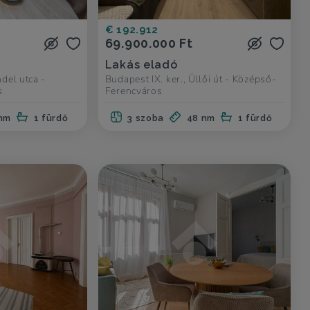
€ 192.912
69.900.000 Ft
Lakás eladó
ndel utca -
Budapest IX. ker., Üllői út - Középső-
s
Ferencváros
 nm
1 fürdő
3 szoba
48 nm
1 fürdő