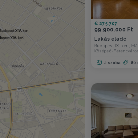
€ 275.707
99.900.000 Ft
Lakás eladó
Budapest IX. ker., Má
Középső-Ferencváro
2 szoba
80