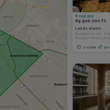
€ 192.912
69.900.000 Ft
Lakás eladó
Budapest IX. ker., Hal
Középső-Ferencváro
2 szoba
50