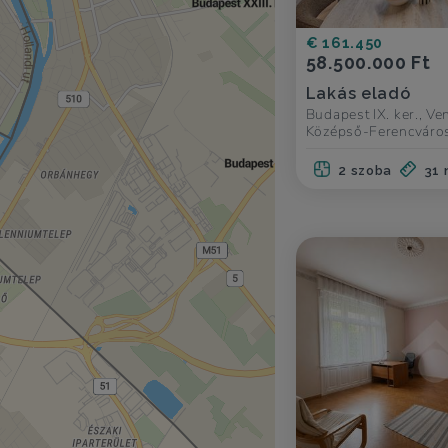
€ 161.450
58.500.000 Ft
Lakás eladó
Budapest IX. ker., Ve
Középső-Ferencváro
2 szoba
31