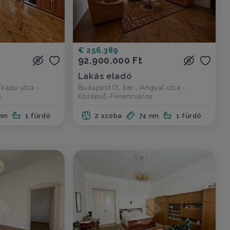
€ 256.389
92.900.000 Ft
Lakás eladó
skapu utca -
Budapest IX. ker., Angyal utca -
s
Középső-Ferencváros
nm
1 fürdő
2 szoba
74 nm
1 fürdő