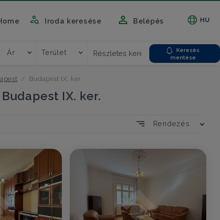
HU
Home
Iroda keresése
Belépés
Keresés
Ár
Terület
Részletes kereső
mentése
apest
Budapest IX. ker.
Budapest IX. ker.
Rendezés