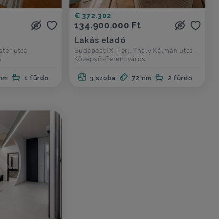
€ 372.302
134.900.000 Ft
Lakás eladó
ster utca -
Budapest IX. ker., Thaly Kálmán utca -
s
Középső-Ferencváros
 nm
1 fürdő
3 szoba
72 nm
2 fürdő