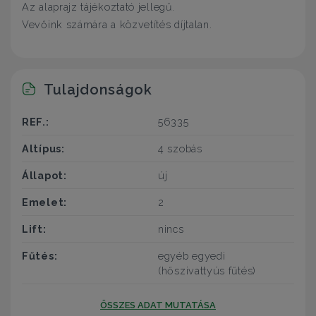
Az alaprajz tájékoztató jellegű.
Vevőink számára a közvetítés díjtalan.
Tulajdonságok
REF.:
56335
Altípus:
4 szobás
Állapot:
új
Emelet:
2
Lift:
nincs
Fűtés:
egyéb egyedi
(hőszivattyús fűtés)
ÖSSZES ADAT MUTATÁSA