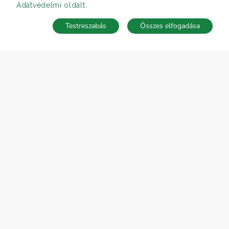
Adatvédelmi oldalt
.
Testreszabás
Összes elfogadása
Telefonhívás
Kapcsolat
ÁRFOLYAM 05/08/2026
EUR 362.34 HUF
CÉGÜNK
Gruppo T.F.M. Szolgáltató Zrt.
Rólunk
A Tecnocasa csoport
Munkát keresel?
ELÉRHETŐSÉGEINK
Gruppo T.F.M. Szolgáltató Zrt.
1068 Budapest, Király utca 102