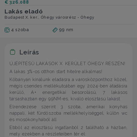
€ 326.088
Lakás eladó
Budapest X. ker., Óhegy városrész - Óhegy
4 szoba
99 nm
Leírás
ÚJÉPÍTÉSŰ LAKÁSOK X. KERÜLET ÓHEGY RÉSZÉN!
A lakás 3%-os otthon start hitelre alkalmas!
Kőbányán kínálunk eladásra a városközponthoz közel,
mégis csendes mellékutcában egy 2024-ben átadásra
kerülő, A+ energetikai besorolású, 7 lakásos
társasházban egy 99NM-es, kiváló elosztású lakást.
Elrendezése szerint 3 szoba, amerikai konyhás
nappali, két fürdőszoba mellékhelyiséggel, külön wc
és mosókonyhából áll.
Ebből az elosztású ingatlanból 2 található a házban,
mely ezekben a részleteiben tér el: