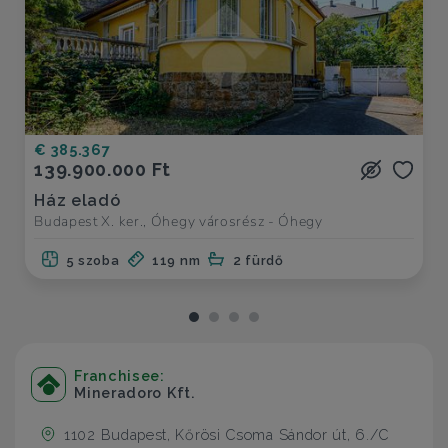
€ 385.367
139.900.000 Ft
Ház eladó
Budapest X. ker., Óhegy városrész - Óhegy
5 szoba
119 nm
2 fürdő
Franchisee:
Mineradoro Kft.
1102 Budapest, Kőrösi Csoma Sándor út, 6./C