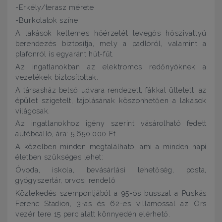
-Erkély/terasz mérete
-Burkolatok színe
A lakások kellemes hőérzetét levegős hőszivattyú
berendezés biztosítja, mely a padlóról, valamint a
plafonról is egyaránt hűt-fűt.
Az ingatlanokban az elektromos redőnyöknek a
vezetékek biztosítottak.
A társasház belső udvara rendezett, fákkal ültetett, az
épület szigetelt, tájolásának köszönhetően a lakások
világosak.
Az ingatlanokhoz igény szerint vásárolható fedett
autóbeálló, ára: 5.650.000 Ft.
A közelben minden megtalálható, ami a minden napi
életben szükséges lehet:
Óvoda, iskola, bevásárlási lehetőség, posta,
gyógyszertár, orvosi rendelő
Közlekedés szempontjából a 95-ös busszal a Puskás
Ferenc Stadion, 3-as és 62-es villamossal az Örs
vezér tere 15 perc alatt könnyedén elérhető.