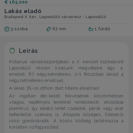
€ 165.000
Lakás eladó
Budapest X. ker., Laposdűlő városrész - Laposdűlő
3 szoba
67 nm
1 fürdő
Leírás
Kőbánya városközpontjában, a X. kerület közkedvelt
Laposdűlő részén kínálunk megvételre egy 4.
emeleti, 67 négyzetméteres, 2+1 félszobás lakást 4
négyzetméteres erkéllyel.
A lakás 3%-os otthon start hitelre alkalmas!
Az ingatlan dél-keleti fekvésének köszönhetően
világos, napfényes terekkel rendelkezik, elosztása
praktikus, így ideális lehet családok, párok vagy akár
befektetők számára is. Állapota közepes, fűtéséről
cirkó gondoskodik. A közös költség tartalmazza a
korlátlan vízfogyasztást.