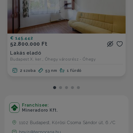
€ 145.442
52.800.000 Ft
Lakás eladó
Budapest X. ker., Óhegy városrész - Óhegy
2 szoba
53 nm
1 fürdő
Franchisee:
Mineradoro Kft.
1102 Budapest, Kőrösi Csoma Sándor út, 6./C
bpvj1@tecnocasa.hu