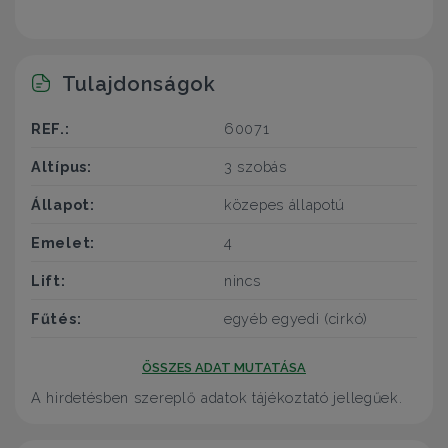
Tulajdonságok
REF.:
60071
Altípus:
3 szobás
Állapot:
közepes állapotú
Emelet:
4
Lift:
nincs
Fűtés:
egyéb egyedi (cirkó)
ÖSSZES ADAT MUTATÁSA
A hirdetésben szereplő adatok tájékoztató jellegűek.