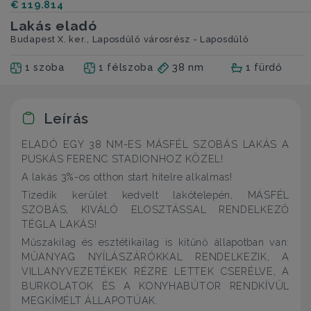
€ 119.814
Lakás eladó
Budapest X. ker., Laposdűlő városrész - Laposdűlő
1 szoba
1 félszoba
38 nm
1 fürdő
Leírás
ELADÓ EGY 38 NM-ES MÁSFÉL SZOBÁS LAKÁS A
PUSKÁS FERENC STADIONHOZ KÖZEL!
A lakás 3%-os otthon start hitelre alkalmas!
Tizedik kerület kedvelt lakótelepén, MÁSFÉL
SZOBÁS, KIVÁLÓ ELOSZTÁSSAL RENDELKEZŐ
TÉGLA LAKÁS!
Műszakilag és esztétikailag is kitűnő állapotban van:
MŰANYAG NYÍLÁSZÁRÓKKAL RENDELKEZIK, A
VILLANYVEZETÉKEK RÉZRE LETTEK CSERÉLVE, A
BURKOLATOK ÉS A KONYHABÚTOR RENDKÍVÜL
MEGKÍMÉLT ÁLLAPOTÚAK.