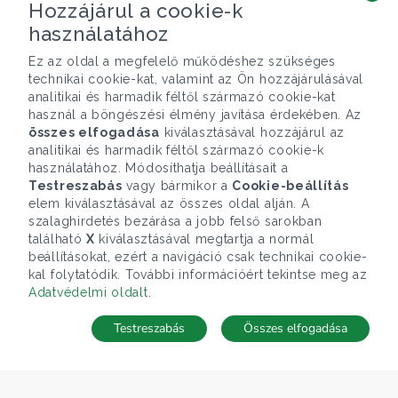
Hozzájárul a cookie-k
használatához
Ez az oldal a megfelelő működéshez szükséges
technikai cookie-kat, valamint az Ön hozzájárulásával
analitikai és harmadik féltől származó cookie-kat
használ a böngészési élmény javítása érdekében. Az
összes elfogadása
kiválasztásával hozzájárul az
analitikai és harmadik féltől származó cookie-k
használatához. Módosíthatja beállításait a
Testreszabás
vagy bármikor a
Cookie-beállítás
elem kiválasztásával az összes oldal alján. A
szalaghirdetés bezárása a jobb felső sarokban
található
X
kiválasztásával megtartja a normál
beállításokat, ezért a navigáció csak technikai cookie-
kal folytatódik. További információért tekintse meg az
Adatvédelmi oldalt
.
Testreszabás
Összes elfogadása
Telefonhívás
Kapcsolat