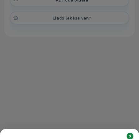
Az iroda oldala
Eladó lakása van?
x