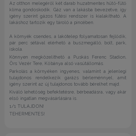
Az otthon melegéről két darab huzatmentes hűtő-fűtő
klíma gondoskodik. Gáz van a lakásba bevezetve, így
igény szerint gázos fűtési rendszer is kialakítható. A
lakáshoz tartozik egy tároló a pincében.
A környék csendes, a lakótelep folyamatosan fejlődik,
pár perc sétával elérhető a buszmegálló, bolt, park,
iskola.
Könnyen megközelíthető a Puskás Ferenc Stadion,
Örs Vezér Tere, Kőbánya alsó vasútállomás.
Parkolás a környéken ingyenes, valamint a jelenlegi
tulajdonos rendelkezik garázs bérleménnyel, amit
igény szerint az új tulajdonos tovább bérelhet majd.
Kiváló lehetőség befektetésre, bérbeadásra, vagy akár
első ingatlan megvásárlására is.
1/1 TULAJDON!
TEHERMENTES!