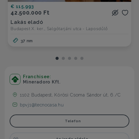
€ 115.993
42.500.000 Ft
Lakás eladó
Budapest X. ker., Salgótarjáni utca - Laposdűlő
37 nm
Franchisee:
Mineradoro Kft.
1102 Budapest, Kőrösi Csoma Sándor út, 6./C
bpvj1@tecnocasa.hu
Telefon