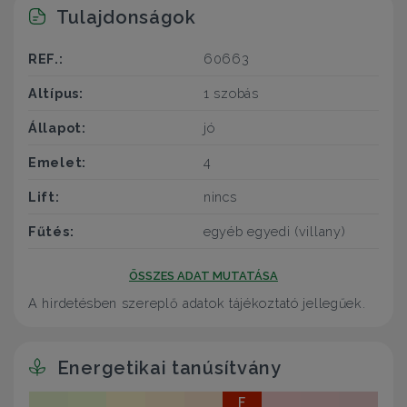
Tulajdonságok
REF.:
60663
Altípus:
1 szobás
Állapot:
jó
Emelet:
4
Lift:
nincs
Fűtés:
egyéb egyedi (villany)
ÖSSZES ADAT MUTATÁSA
A hirdetésben szereplő adatok tájékoztató jellegűek.
Energetikai tanúsítvány
F