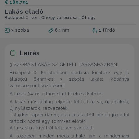
€ 189.791
Lakás eladó
Budapest X. ker., Óhegy városrész - Óhegy
3 szoba
64 nm
1 fürdő
Leírás
3 SZOBÁS LAKÁS SZIGETELT TÁRSASHÁZBAN!
Budapest X. Kerületében eladásra kínálunk egy jó
állapotú 64nm-es 3 szobás lakást, kőbánya
városközpont közelében!
A lakás 3%-os otthon start hitelre alkalmas!
A lakás műszakilag teljesen fel lett újítva, új ablakok,
új nyílászárók, rézvezeték!
Tulajdoni lapon 64nm, és a lakás előtt bérleti jog által
tartozik hozzá egy 10nm-es előtér!
A társasház kívülről teljesen szigetelt!
A közelben minden megtalálható, ami a mindennapi