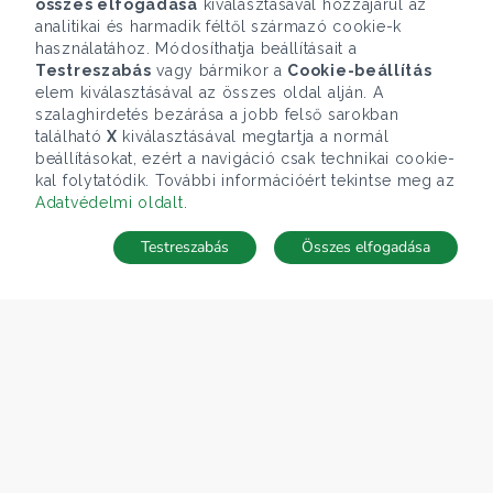
összes elfogadása
kiválasztásával hozzájárul az
analitikai és harmadik féltől származó cookie-k
használatához. Módosíthatja beállításait a
Testreszabás
vagy bármikor a
Cookie-beállítás
elem kiválasztásával az összes oldal alján. A
szalaghirdetés bezárása a jobb felső sarokban
található
X
kiválasztásával megtartja a normál
beállításokat, ezért a navigáció csak technikai cookie-
kal folytatódik. További információért tekintse meg az
Adatvédelmi oldalt
.
Testreszabás
Összes elfogadása
Telefonhívás
Kapcsolat
ÁRFOLYAM 06/08/2026
EUR 363.03 HUF
CÉGÜNK