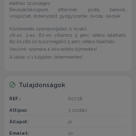
élethez szükséges:
Bevásárlóközpont, éttermek, posta, bankok,
virágüzlet, dohánybolt, gyógyszertár, óvoda, iskolák.
Közlekedés szempontjából is kiváló:
28-as, 3-as, 62-es villamos 3 perc sétára található,
85-ös,185-ös buszmegálló 5 perc sétára található.
Vevőink számára a közvetítés díjmentes!
A lakás 1/1 tulajdon, tehermentes!
Tulajdonságok
REF.:
60738
Altípus:
3 szobás
Állapot:
jó
Emelet:
10