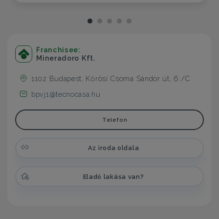
Franchisee:
Mineradoro Kft.
1102 Budapest, Kőrösi Csoma Sándor út, 6./C
bpvj1@tecnocasa.hu
Telefon
Az iroda oldala
Eladó lakása van?