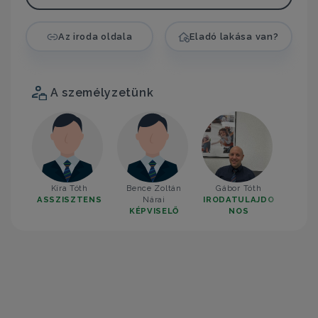
Az iroda oldala
Eladó lakása van?
A személyzetünk
Kíra Tóth
Bence Zoltán
Gábor Tóth
ASSZISZTENS
Nárai
IRODATULAJDO
KÉPVISELŐ
NOS