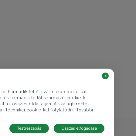
€ 358.097
130.000.000 Ft
Lakás eladó
x
Budapest XI. ker., Rétköz utca - Gazdagrét
i és harmadik féltől származó cookie-kat
104 nm
kai és harmadik féltől származó cookie-k
al az összes oldal alján. A szalaghirdetés
ak technikai cookie-kal folytatódik. További
Testreszabás
Összes elfogadása