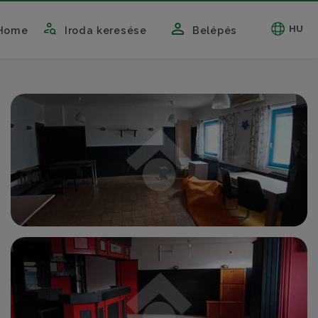
HU
Home
Iroda keresése
Belépés