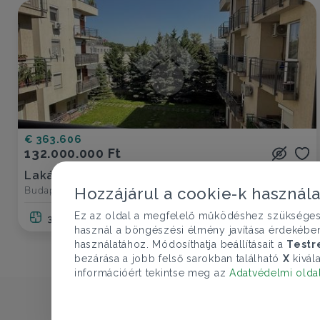
€ 363.606
132.000.000 Ft
Lakás eladó
Budapest XI. ker., Kelenföldi út - K-DélBuda
Hozzájárul a cookie-k használ
Ez az oldal a megfelelő működéshez szükséges te
3 szoba
76 nm
1 fürdő
használ a böngészési élmény javítása érdekébe
használatához. Módosíthatja beállításait a
Testr
bezárása a jobb felső sarokban található
X
kivála
információért tekintse meg az
Adatvédelmi olda