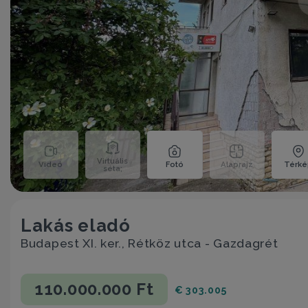
Virtuális
Videó
Fotó
Alaprajz
Térk
séta;
Lakás eladó
Budapest XI. ker., Rétköz utca - Gazdagrét
110.000.000 Ft
€ 303.005