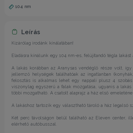
104 nm
Leírás
Kizárólag irodánk kínálatában!
Eladásra kínálunk egy 104 nm-es, felújítandó tégla lakást
A lakás korábban az Aranysas vendéglő része volt, íg
jellemző helységek találhatóak az ingatlanban (konyhák,
felosztás is alkalmas lehet egy nappali plusz 4 szobás 
viszonylag egyszerű a falak mozgatása, ugyanis a laká
többi mozgatható. A csatolt alaprajz a ház első emeleténe
A lakáshoz tartozik egy választható tároló a ház legalsó s
Két perc távolságon belül található az Eleven center, i
elérhető autóbusszal.