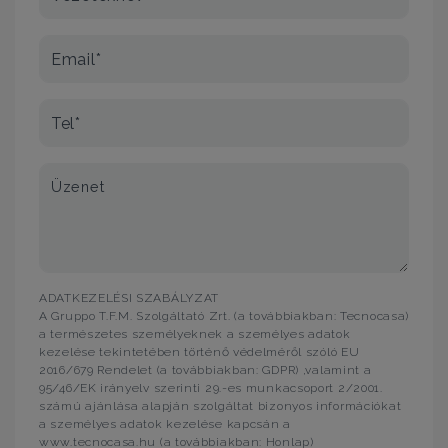
Email*
Tel*
Üzenet
ADATKEZELÉSI SZABÁLYZAT
A Gruppo T.F.M. Szolgáltató Zrt. (a továbbiakban: Tecnocasa)
a természetes személyeknek a személyes adatok
kezelése tekintetében történő védelméről szóló EU
2016/679 Rendelet (a továbbiakban: GDPR) ,valamint a
95/46/EK irányelv szerinti 29.-es munkacsoport 2/2001.
számú ajánlása alapján szolgáltat bizonyos információkat
a személyes adatok kezelése kapcsán a
www.tecnocasa.hu (a továbbiakban: Honlap)