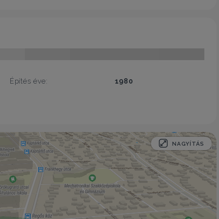
Építés éve:
1980
NAGYÍTÁS