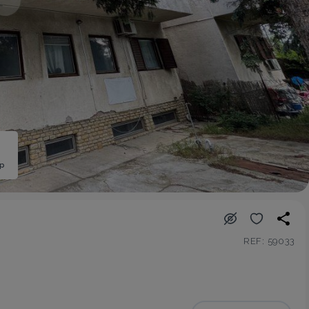
ép
REF: 59033