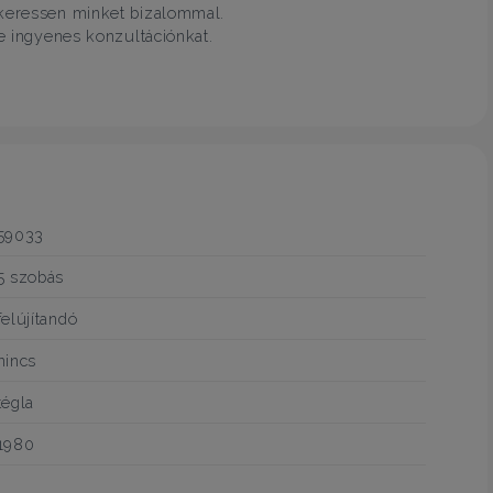
 keressen minket bizalommal.
je ingyenes konzultációnkat.
59033
5 szobás
felújítandó
nincs
tégla
1980