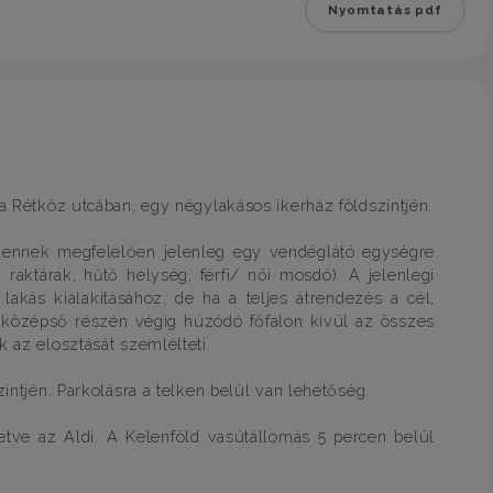
Nyomtatás pdf
 a Rétköz utcában, egy négylakásos ikerház földszintjén.
y ennek megfelelően jelenleg egy vendéglátó egységre
 raktárak, hűtő helység, férfi/ női mosdó). A jelenlegi
lakás kialakításához, de ha a teljes átrendezés a cél,
s középső részén végig húzódó főfalon kívül az összes
k az elosztását szemlélteti.
zintjén. Parkolásra a telken belül van lehetőség.
lletve az Aldi. A Kelenföld vasútállomás 5 percen belül