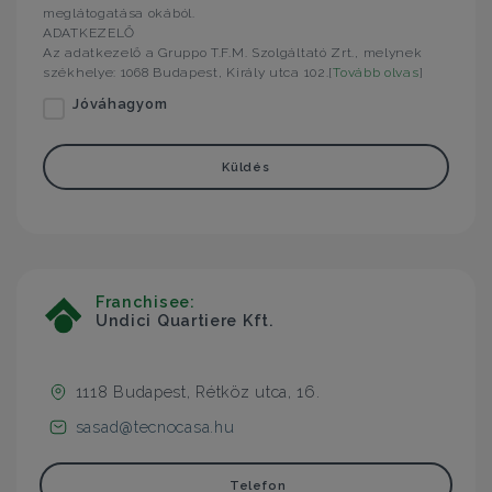
meglátogatása okából.
ADATKEZELŐ
Az adatkezelő a Gruppo T.F.M. Szolgáltató Zrt., melynek
székhelye: 1068 Budapest, Király utca 102.[
Tovább olvas
]
Jóváhagyom
Küldés
Franchisee:
Undici Quartiere Kft.
1118 Budapest, Rétköz utca, 16.
sasad@tecnocasa.hu
Telefon