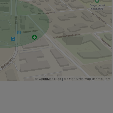
© OpenMapTiles
|
© OpenStreetMap contributors