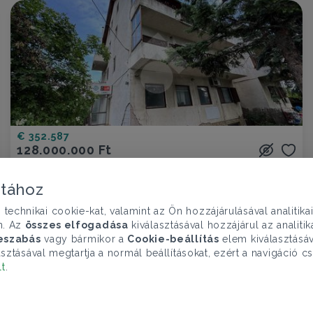
€ 352.587
128.000.000 Ft
Lakás eladó
Budapest XI. ker., Rétköz utca - Gazdagrét
atához
chnikai cookie-kat, valamint az Ön hozzájárulásával analitika
5 szoba
104 nm
n. Az
összes elfogadása
kiválasztásával hozzájárul az analiti
eszabás
vagy bármikor a
Cookie-beállítás
elem kiválasztásáv
sztásával megtartja a normál beállításokat, ezért a navigáció cs
lt
.