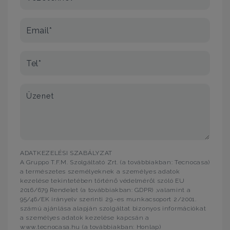
Email*
Tel*
Üzenet
ADATKEZELÉSI SZABÁLYZAT
A Gruppo T.F.M. Szolgáltató Zrt. (a továbbiakban: Tecnocasa)
a természetes személyeknek a személyes adatok
kezelése tekintetében történő védelméről szóló EU
2016/679 Rendelet (a továbbiakban: GDPR) ,valamint a
95/46/EK irányelv szerinti 29.-es munkacsoport 2/2001.
számú ajánlása alapján szolgáltat bizonyos információkat
a személyes adatok kezelése kapcsán a
www.tecnocasa.hu (a továbbiakban: Honlap)