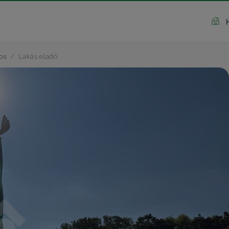
os
Lakás eladó