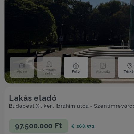
Virtuális
Videó
Fotó
Alaprajz
Térk
séta;
Lakás eladó
Budapest XI. ker., Ibrahim utca - Szentimreváro
97.500.000 Ft
€ 268.572