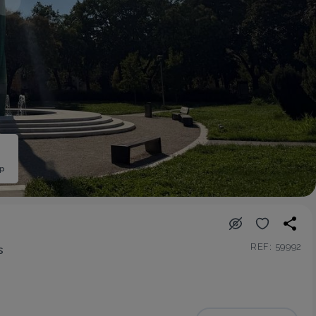
ép
REF: 59992
s