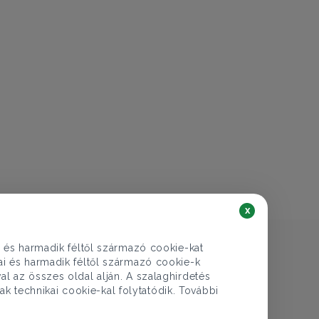
€ 308.514
112.000.000 Ft
Lakás eladó
Budapest XI. ker., Karinthy Frigyes út - Lágymányos
2 szoba
70 nm
1 fürdő
x
i és harmadik féltől származó cookie-kat
kai és harmadik féltől származó cookie-k
al az összes oldal alján. A szalaghirdetés
ak technikai cookie-kal folytatódik. További