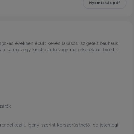
Nyomtatás pdf
1930-as években épült kevés lakásos, szigetelt bauhaus
ly alkalmas egy kisebb autó vagy motorkerékpár, biciklik
szárók
 rendelkezik. Igény szerint korszerűsíthető, de jelenlegi