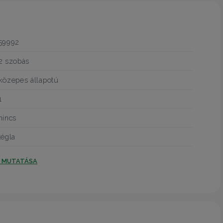
59992
2 szobás
közepes állapotú
1
nincs
tégla
T MUTATÁSA