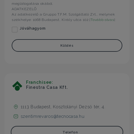
meglátogatása okából.
ADATKEZELŐ
Az adatkezelő a Gruppo T.F.M. Szolgáltató Zrt., melynek
székhelye: 1068 Budapest, Király utca 102.[
Tovább olvas
]
Jóváhagyom
Küldés
Franchisee:
Finestra Casa Kft.
1113 Budapest, Kosztolányi Dezső tér, 4.
szentimrevaros@tecnocasa.hu
Telefon