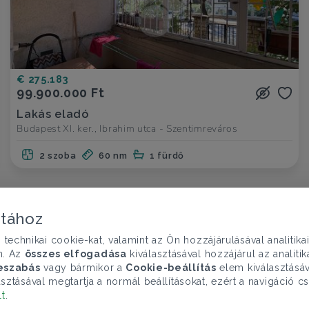
€ 275.183
99.900.000 Ft
Lakás eladó
Budapest XI. ker., Ibrahim utca - Szentimreváros
2 szoba
60 nm
1 fürdő
atához
chnikai cookie-kat, valamint az Ön hozzájárulásával analitika
n. Az
összes elfogadása
kiválasztásával hozzájárul az analiti
eszabás
vagy bármikor a
Cookie-beállítás
elem kiválasztásáv
sztásával megtartja a normál beállításokat, ezért a navigáció cs
lt
.