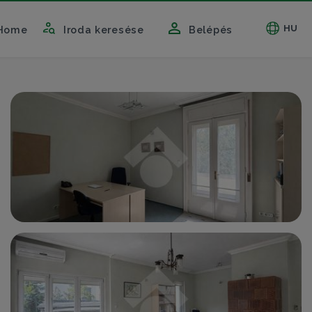
HU
Home
Iroda keresése
Belépés