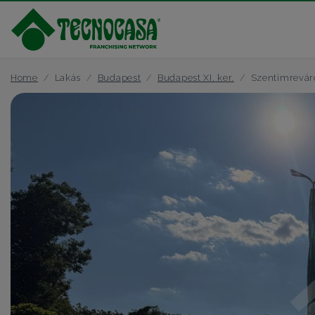
Home
Lakás
Budapest
Budapest XI. ker.
Szentimrevár