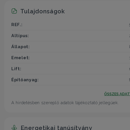
Tulajdonságok
REF.:
Altípus:
Állapot:
Emelet:
Lift:
Építőanyag:
ÖSSZES ADA
A hirdetésben szereplő adatok tájékoztató jellegűek.
Energetikai tanúsítvány