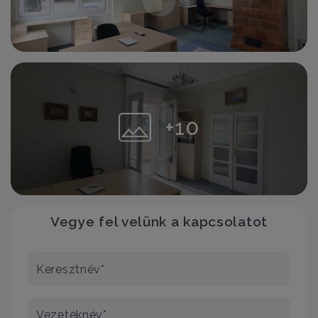
+10
Vegye fel velünk a kapcsolatot
Keresztnév*
Vezetéknév*