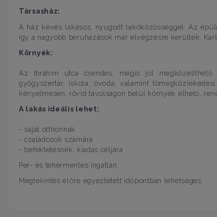
Társasház:
A ház kevés lakásos, nyugodt lakóközösséggel. Az épület 
így a nagyobb beruházások már elvégzésre kerültek. Karban
Környék:
Az Ibrahim utca csendes, mégis jól megközelíthető 
gyógyszertár, iskola, óvoda, valamint tömegközlekedés
kényelmesen, rövid távolságon belül környék élhető, rende
A lakás ideális lehet:
- saját otthonnak
- családosok számára
- befektetésnek, kiadás céljára
Per- és tehermentes ingatlan.
Megtekintés előre egyeztetett időpontban lehetséges.