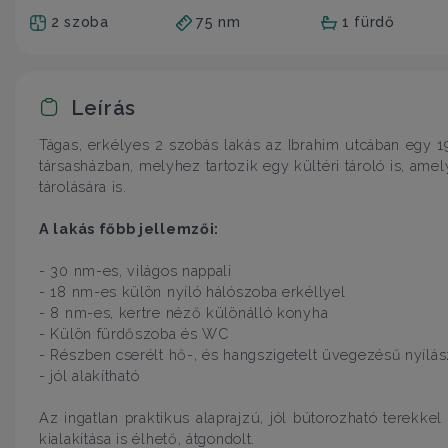
2 szoba
75 nm
1 fürdő
Leírás
Tágas, erkélyes 2 szobás lakás az Ibrahim utcában egy 
társasházban, melyhez tartozik egy kültéri tároló is, ame
tárolására is.
A lakás főbb jellemzői:
- 30 nm-es, világos nappali
- 18 nm-es külön nyíló hálószoba erkéllyel
- 8 nm-es, kertre néző különálló konyha
- Külön fürdőszoba és WC
- Részben cserélt hő-, és hangszigetelt üvegezésű nyílá
- jól alakítható
Az ingatlan praktikus alaprajzú, jól bútorozható terekkel
kialakítása is élhető, átgondolt.