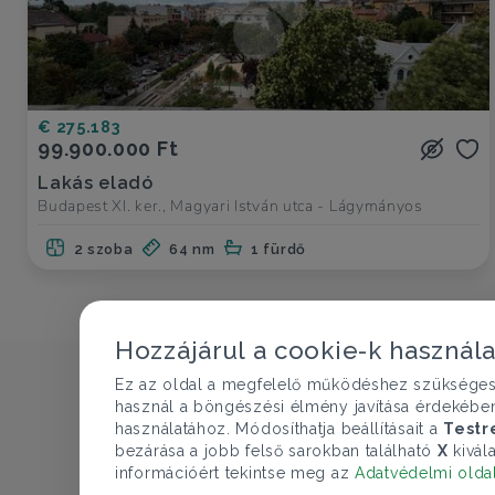
€ 275.183
99.900.000 Ft
Lakás eladó
Budapest XI. ker., Magyari István utca - Lágymányos
2 szoba
64 nm
1 fürdő
Hozzájárul a cookie-k használ
Ez az oldal a megfelelő működéshez szükséges te
használ a böngészési élmény javítása érdekébe
használatához. Módosíthatja beállításait a
Testr
bezárása a jobb felső sarokban található
X
kivála
információért tekintse meg az
Adatvédelmi olda