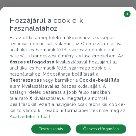
x
Hozzájárul a cookie-k
használatához
Ez az oldal a megfelelő működéshez szükséges
technikai cookie-kat, valamint az Ön hozzájárulásával
analitikai és harmadik féltől származó cookie-kat
használ a böngészési élmény javítása érdekében. Az
összes elfogadása
kiválasztásával hozzájárul az
analitikai és harmadik féltől származó cookie-k
használatához. Módosíthatja beállításait a
Testreszabás
vagy bármikor a
Cookie-beállítás
elem kiválasztásával az összes oldal alján. A
szalaghirdetés bezárása a jobb felső sarokban
található
X
kiválasztásával megtartja a normál
beállításokat, ezért a navigáció csak technikai cookie-
kal folytatódik. További információért tekintse meg az
Adatvédelmi oldalt
.
Testreszabás
Összes elfogadása
Telefonhívás
Kapcsolat