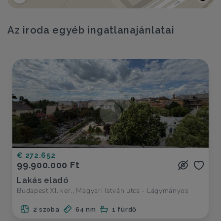
Az iroda egyéb ingatlanajánlatai
€ 272.652
99.900.000 Ft
Lakás eladó
Budapest XI. ker., Magyari István utca - Lágymányos
2 szoba
64 nm
1 fürdő