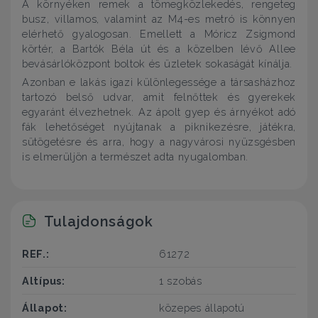
A környéken remek a tömegközlekedés, rengeteg
busz, villamos, valamint az M4-es metró is könnyen
elérhető gyalogosan. Emellett a Móricz Zsigmond
körtér, a Bartók Béla út és a közelben lévő Allee
bevásárlóközpont boltok és üzletek sokaságát kínálja.
Azonban e lakás igazi különlegessége a társasházhoz
tartozó belső udvar, amit felnőttek és gyerekek
egyaránt élvezhetnek. Az ápolt gyep és árnyékot adó
fák lehetőséget nyújtanak a piknikezésre, játékra,
sütögetésre és arra, hogy a nagyvárosi nyüzsgésben
is elmerüljön a természet adta nyugalomban.
Tulajdonságok
REF.:
61272
Altípus:
1 szobás
Állapot:
közepes állapotú