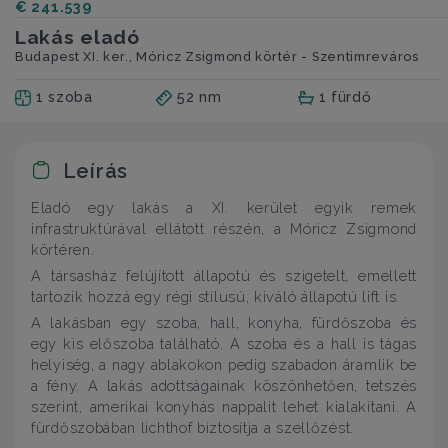
€ 241.539
Lakás eladó
Budapest XI. ker., Móricz Zsigmond körtér - Szentimreváros
1 szoba
52 nm
1 fürdő
Leírás
Eladó egy lakás a XI. kerület egyik remek
infrastruktúrával ellátott részén, a Móricz Zsigmond
körtéren.
A társasház felújított állapotú és szigetelt, emellett
tartozik hozzá egy régi stílusú, kiváló állapotú lift is.
A lakásban egy szoba, hall, konyha, fürdőszoba és
egy kis előszoba található. A szoba és a hall is tágas
helyiség, a nagy ablakokon pedig szabadon áramlik be
a fény. A lakás adottságainak köszönhetően, tetszés
szerint, amerikai konyhás nappalit lehet kialakítani. A
fürdőszobában lichthof biztosítja a szellőzést.