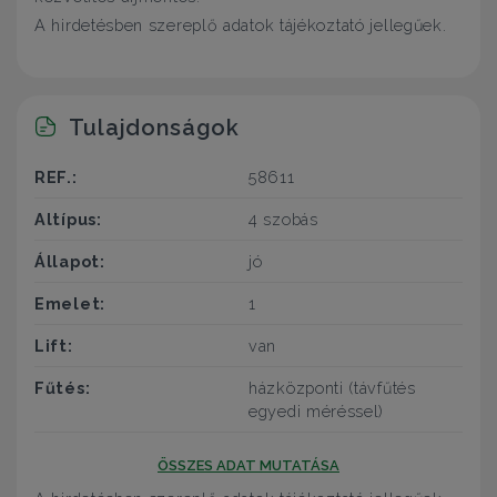
A hirdetésben szereplő adatok tájékoztató jellegűek.
Tulajdonságok
REF.:
58611
Altípus:
4 szobás
Állapot:
jó
Emelet:
1
Lift:
van
Fűtés:
házközponti (távfűtés
egyedi méréssel)
ÖSSZES ADAT MUTATÁSA