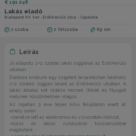
€ 191.048
Lakás eladó
Budapest XV. ker., Erdőkerülő utca - Újpalota
2 szoba
2 félszoba
69 nm
Leírás
Jó állapotú 2+2 szobás lakás loggiával az Erdőkerülő
utcában,
Eladásra kínálunk egy szigetelt társasházban található,
2+2 szobás, loggiás lakást az Erdőkerülő utcában. A
lakás ablakai két oldalra néznek (Kelet és Nyugat)
melynek köszönhetően világos.
Az ingatlan 3 éve teljes körű felújításon esett át,
amely során:
-cserélve lett az elektromos és vízvezeték-hálózat,
-külső és belső nyílászárók korszerűsítése
megtörtént