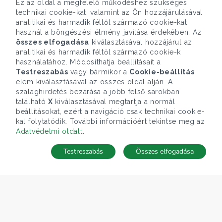
Ez az oldal a megfelelő működéshez szükséges
technikai cookie-kat, valamint az Ön hozzájárulásával
analitikai és harmadik féltől származó cookie-kat
használ a böngészési élmény javítása érdekében. Az
összes elfogadása
kiválasztásával hozzájárul az
analitikai és harmadik féltől származó cookie-k
használatához. Módosíthatja beállításait a
Testreszabás
vagy bármikor a
Cookie-beállítás
elem kiválasztásával az összes oldal alján. A
szalaghirdetés bezárása a jobb felső sarokban
található
X
kiválasztásával megtartja a normál
beállításokat, ezért a navigáció csak technikai cookie-
kal folytatódik. További információért tekintse meg az
Adatvédelmi oldalt
.
Testreszabás
Összes elfogadása
Telefonhívás
Kapcsolat
ÁRFOLYAM 07/08/2026