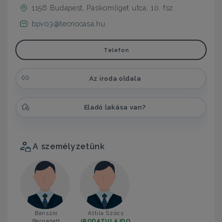
1156 Budapest, Páskomliget utca, 10. fsz.
bpvo3@tecnocasa.hu
Telefon
Az iroda oldala
Eladó lakása van?
A személyzetünk
Bánszki
Attila Szőcs
Bernadett
IRODATULAJDO