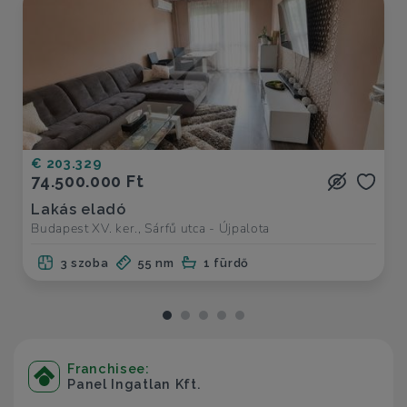
€ 203.329
74.500.000 Ft
Lakás eladó
Budapest XV. ker., Sárfű utca - Újpalota
3 szoba
55 nm
1 fürdő
Franchisee:
Panel Ingatlan Kft.