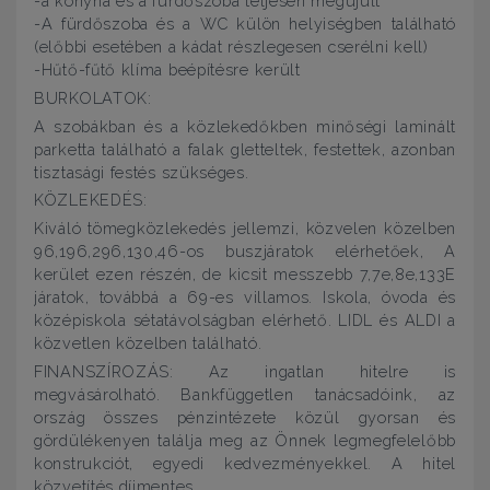
-a konyha és a fürdőszoba teljesen megújult
-A fürdőszoba és a WC külön helyiségben található
(előbbi esetében a kádat részlegesen cserélni kell)
-Hűtő-fűtő klíma beépítésre került
BURKOLATOK:
A szobákban és a közlekedőkben minőségi laminált
parketta található a falak gletteltek, festettek, azonban
tisztasági festés szükséges.
KÖZLEKEDÉS:
Kiváló tömegközlekedés jellemzi, közvelen közelben
96,196,296,130,46-os buszjáratok elérhetőek, A
kerület ezen részén, de kicsit messzebb 7,7e,8e,133E
járatok, továbbá a 69-es villamos. Iskola, óvoda és
középiskola sétatávolságban elérhető. LIDL és ALDI a
közvetlen közelben található.
FINANSZÍROZÁS: Az ingatlan hitelre is
megvásárolható. Bankfüggetlen tanácsadóink, az
ország összes pénzintézete közül gyorsan és
gördülékenyen találja meg az Önnek legmegfelelőbb
konstrukciót, egyedi kedvezményekkel. A hitel
közvetítés díjmentes.