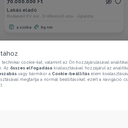
70.000.000 Ft
Lakás eladó
Budapest XV. ker., Erdőkerülő utca - Újpalota
4 szoba
69 nm
atához
chnikai cookie-kat, valamint az Ön hozzájárulásával analitika
n. Az
összes elfogadása
kiválasztásával hozzájárul az analiti
eszabás
vagy bármikor a
Cookie-beállítás
elem kiválasztásáv
sztásával megtartja a normál beállításokat, ezért a navigáció cs
lt
.
ELÉRHETŐSÉGEINK