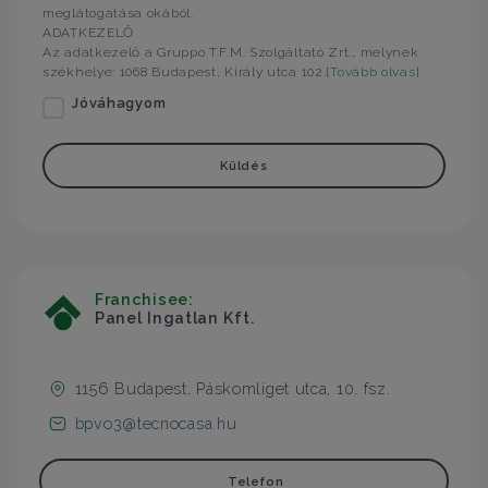
meglátogatása okából.
ADATKEZELŐ
Az adatkezelő a Gruppo T.F.M. Szolgáltató Zrt., melynek
székhelye: 1068 Budapest, Király utca 102.[
Tovább olvas
]
Jóváhagyom
Küldés
Franchisee:
Panel Ingatlan Kft.
1156 Budapest, Páskomliget utca, 10. fsz.
bpvo3@tecnocasa.hu
Telefon