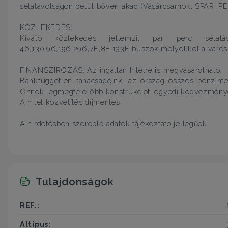
sétatávolságon belül bőven akad (Vásárcsarnok, SPAR, PE
KÖZLEKEDÉS:
Kiváló közlekedés jellemzi, pár perc sétat
46,130,96,196,296,7E,8E,133E buszok melyekkel a város s
FINANSZÍROZÁS: Az ingatlan hitelre is megvásárolható.
Bankfüggetlen tanácsadóink, az ország összes pénzint
Önnek legmegfelelőbb konstrukciót, egyedi kedvezmény
A hitel közvetítés díjmentes.
A hirdetésben szereplő adatok tájékoztató jellegűek.
Tulajdonságok
REF.:
Altípus: