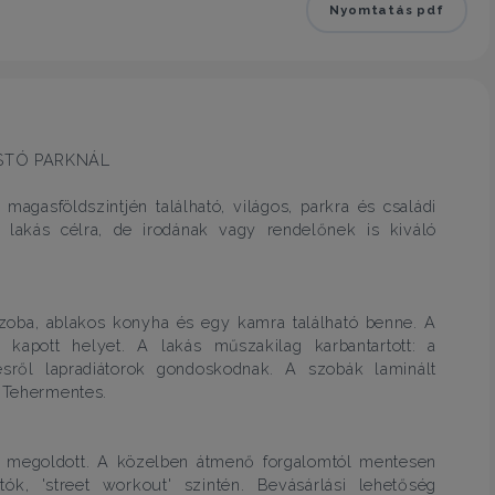
Nyomtatás pdf
STÓ PARKNÁL
agasföldszintjén található, világos, parkra és családi
 lakás célra, de irodának vagy rendelőnek is kiváló
 szoba, ablakos konyha és egy kamra található benne. A
apott helyet. A lakás műszakilag karbantartott: a
ésről lapradiátorok gondoskodnak. A szobák laminált
. Tehermentes.
ül megoldott. A közelben átmenő forgalomtól mentesen
atók, 'street workout' szintén. Bevásárlási lehetőség