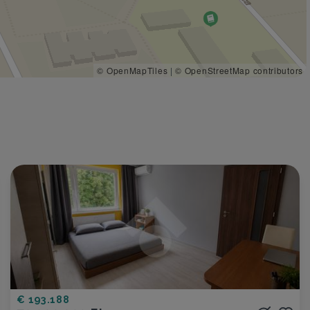
© OpenMapTiles
|
© OpenStreetMap contributors
€ 193.188