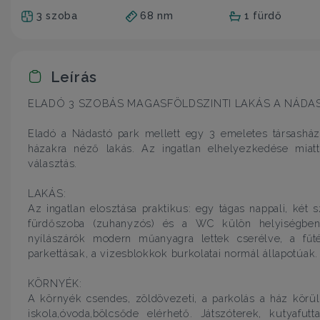
3 szoba
68 nm
1 fürdő
Leírás
ELADÓ 3 SZOBÁS MAGASFÖLDSZINTI LAKÁS A NÁDA
Eladó a Nádastó park mellett egy 3 emeletes társasház m
házakra néző lakás. Az ingatlan elhelyezkedése miatt
választás.
LAKÁS:
Az ingatlan elosztása praktikus: egy tágas nappali, két
fürdőszoba (zuhanyzós) és a WC külön helyiségben k
nyílászárók modern műanyagra lettek cserélve, a fűt
parkettásak, a vizesblokkok burkolatai normál állapotúak
KÖRNYÉK:
A környék csendes, zöldövezeti, a parkolás a ház kör
iskola,óvoda,bölcsőde elérhető. Játszóterek, kutyafutt