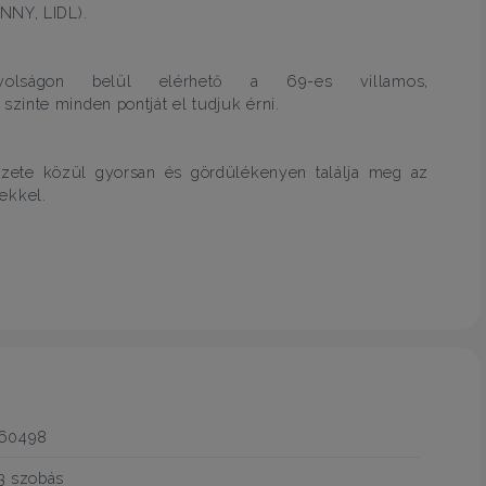
NNY, LIDL).
ávolságon belül elérhető a 69-es villamos,
zinte minden pontját el tudjuk érni.
ézete közül gyorsan és gördülékenyen találja meg az
ekkel.
60498
3 szobás