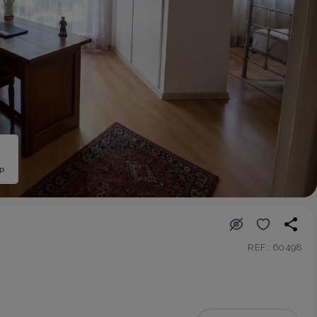
ép
REF: 60498