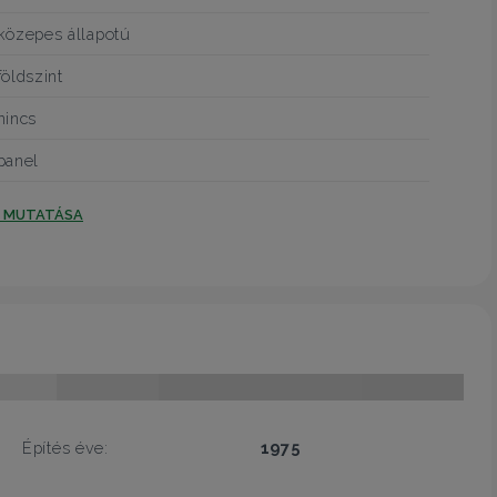
közepes állapotú
földszint
nincs
panel
T MUTATÁSA
Építés éve:
1975