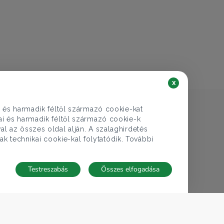
68.000.000 Ft
Lakás eladó
Budapest XV. ker., Erdőkerülő utca - Újpalota
4 szoba
69 nm
1 fürdő
x
i és harmadik féltől származó cookie-kat
kai és harmadik féltől származó cookie-k
al az összes oldal alján. A szalaghirdetés
ak technikai cookie-kal folytatódik. További
Testreszabás
Összes elfogadása
TECNOCASA A VILÁGBAN
,
,
,
,
,
Olaszország
Spanyolország
Magyarország
Mexikó
Lengyelország