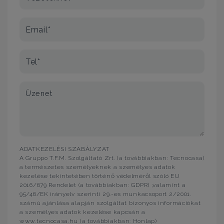
Email*
Tel*
Üzenet
ADATKEZELÉSI SZABÁLYZAT
A Gruppo T.F.M. Szolgáltató Zrt. (a továbbiakban: Tecnocasa)
a természetes személyeknek a személyes adatok
kezelése tekintetében történő védelméről szóló EU
2016/679 Rendelet (a továbbiakban: GDPR) ,valamint a
95/46/EK irányelv szerinti 29.-es munkacsoport 2/2001.
számú ajánlása alapján szolgáltat bizonyos információkat
a személyes adatok kezelése kapcsán a
www.tecnocasa.hu (a továbbiakban: Honlap)