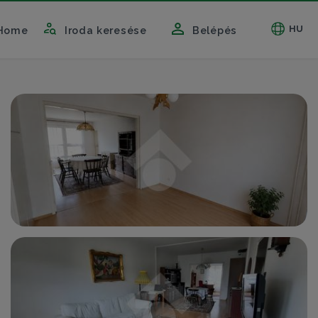
HU
Home
Iroda keresése
Belépés