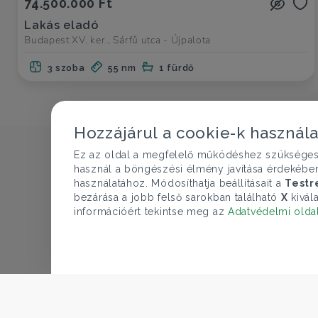
74.500.000 Ft
Lakás eladó
Budapest XV. ker., Sárfű utca - Újpalota
3 szoba
55 nm
1 fürdő
Hozzájárul a cookie-k használ
Ez az oldal a megfelelő működéshez szükséges te
használ a böngészési élmény javítása érdekébe
használatához. Módosíthatja beállításait a
Testr
bezárása a jobb felső sarokban található
X
kivála
információért tekintse meg az
Adatvédelmi olda
CÉGÜNK