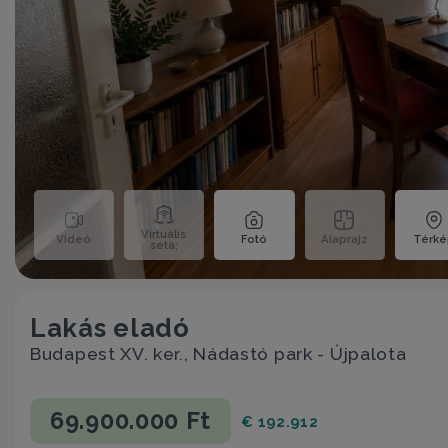
Virtuális
Videó
Fotó
Alaprajz
Térk
séta;
Lakás eladó
Budapest XV. ker., Nádastó park - Újpalota
69.900.000 Ft
€ 192.912