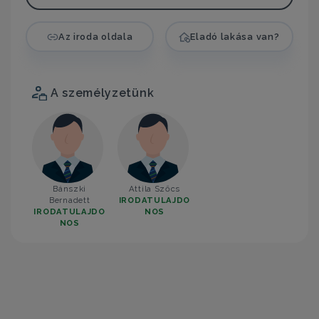
Az iroda oldala
Eladó lakása van?
A személyzetünk
Bánszki
Attila Szőcs
Bernadett
IRODATULAJDO
IRODATULAJDO
NOS
NOS