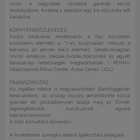
nyílik: a nagyobbik szobából gardrób került
leválasztásra, továbbá a spejzből egy kis előszoba lett
kialakítva.
KÖRNYÉK&KÖZLEKEDÉS
Kiváló lokációval rendelkezik, a ház közvetlen
közelében elérhető a '7-es buszcsalád' mellyel a
belváros 20 percen belül elérhető. Sétatávolságban
orvosi rendelők, iskolák,óvodák,bölcsődék és egyéb
bevásárlási lehetőségek megtalálhatóak ( PENNY,
Vásárcsarnok,Pólus Center, Ázsia Center, LIDL).
FINANSZÍROZÁS:
Az ingatlan hitelre is megvásárolható. Bankfüggetlen
tanácsadóink, az ország összes pénzintézete közül
gyorsan és gördülékenyen találja meg az Önnek
legmegfelelőbb konstrukciót, egyedi
kedvezményekkel.
A hitel közvetítés díjmentes.
A hirdetésben szereplő adatok tájékoztató jellegűek.