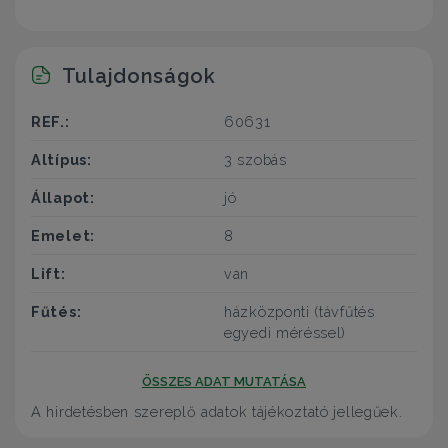
Tulajdonságok
REF.:
60631
Altípus:
3 szobás
Állapot:
jó
Emelet:
8
Lift:
van
Fűtés:
házközponti (távfűtés
egyedi méréssel)
ÖSSZES ADAT MUTATÁSA
A hirdetésben szereplő adatok tájékoztató jellegűek.