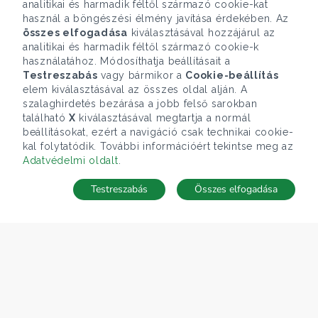
analitikai és harmadik féltől származó cookie-kat
használ a böngészési élmény javítása érdekében. Az
összes elfogadása
kiválasztásával hozzájárul az
analitikai és harmadik féltől származó cookie-k
használatához. Módosíthatja beállításait a
Testreszabás
vagy bármikor a
Cookie-beállítás
elem kiválasztásával az összes oldal alján. A
szalaghirdetés bezárása a jobb felső sarokban
található
X
kiválasztásával megtartja a normál
beállításokat, ezért a navigáció csak technikai cookie-
kal folytatódik. További információért tekintse meg az
Adatvédelmi oldalt
.
Testreszabás
Összes elfogadása
Telefonhívás
Kapcsolat
ÁRFOLYAM 06/08/2026
EUR 363.03 HUF