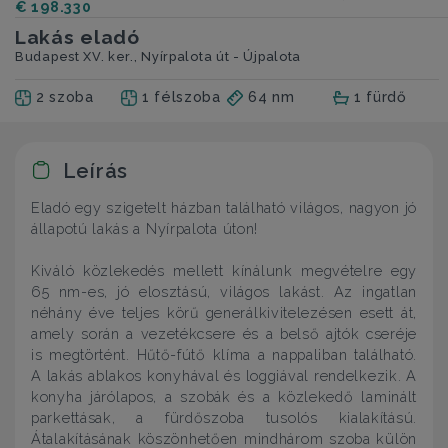
€ 198.330
Lakás eladó
Budapest XV. ker., Nyírpalota út - Újpalota
2 szoba
1 félszoba
64 nm
1 fürdő
Leírás
Eladó egy szigetelt házban található világos, nagyon jó
állapotú lakás a Nyírpalota úton!
Kiváló közlekedés mellett kínálunk megvételre egy
65 nm-es, jó elosztású, világos lakást. Az ingatlan
néhány éve teljes körű generálkivitelezésen esett át,
amely során a vezetékcsere és a belső ajtók cseréje
is megtörtént. Hűtő-fútő klíma a nappaliban található.
A lakás ablakos konyhával és loggiával rendelkezik. A
konyha járólapos, a szobák és a közlekedő laminált
parkettásak, a fürdőszoba tusolós kialakítású.
Átalakításának köszönhetően mindhárom szoba külön