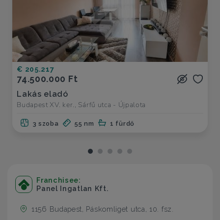
€ 205.217
74.500.000 Ft
Lakás eladó
Budapest XV. ker., Sárfű utca - Újpalota
3 szoba
55 nm
1 fürdő
Franchisee:
Panel Ingatlan Kft.
1156 Budapest, Páskomliget utca, 10. fsz.