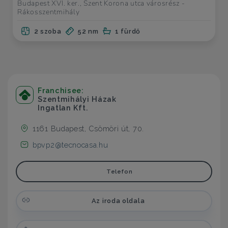
Budapest XVI. ker., Szent Korona utca városrész -
Rákosszentmihály
2 szoba
52 nm
1 fürdő
Franchisee:
Szentmihályi Házak
Ingatlan Kft.
1161 Budapest, Csömöri út, 70.
bpvp2@tecnocasa.hu
Telefon
Az iroda oldala