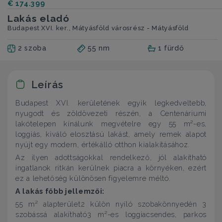
€ 174.399
Lakás eladó
Budapest XVI. ker., Mátyásföld városrész - Mátyásföld
2 szoba
55 nm
1 fürdő
Leírás
Budapest XVI. kerületének egyik legkedveltebb,
nyugodt és zöldövezeti részén, a Centenáriumi
lakótelepen kínálunk megvételre egy 55 m²-es,
loggiás, kiváló elosztású lakást, amely remek alapot
nyújt egy modern, értékálló otthon kialakításához.
Az ilyen adottságokkal rendelkező, jól alakítható
ingatlanok ritkán kerülnek piacra a környéken, ezért
ez a lehetőség különösen figyelemre méltó.
A lakás főbb jellemzői:
55 m² alapterület2 külön nyíló szobakönnyedén 3
szobássá alakítható3 m²-es loggiacsendes, parkos