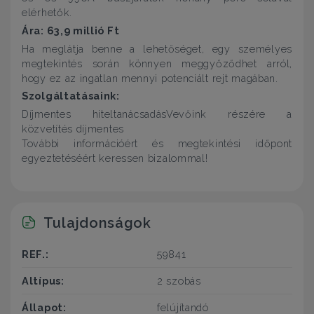
elérhetők.
Ára: 63,9 millió Ft
Ha meglátja benne a lehetőséget, egy személyes
megtekintés során könnyen meggyőződhet arról,
hogy ez az ingatlan mennyi potenciált rejt magában.
Szolgáltatásaink:
Díjmentes hiteltanácsadásVevőink részére a
közvetítés díjmentes
További információért és megtekintési időpont
egyeztetéséért keressen bizalommal!
Tulajdonságok
REF.:
59841
Altípus:
2 szobás
Állapot:
felújítandó