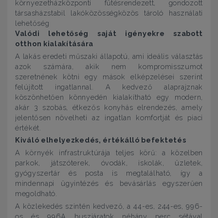
környezetházközponti fűtésrendezett, gondozott
társasházstabil lakóközösségközös tároló használati
lehetőség
Valódi lehetőség saját igényekre szabott
otthon kialakítására
A lakás eredeti műszaki állapotú, ami ideális választás
azok számára, akik nem kompromisszumot
szeretnének kötni egy mások elképzelései szerint
felújított ingatlannal. A kedvező alaprajznak
köszönhetően könnyedén kialakítható egy modern,
akár 3 szobás, étkezős konyhás elrendezés, amely
jelentősen növelheti az ingatlan komfortját és piaci
értékét.
Kiváló elhelyezkedés, értékálló befektetés
A környék infrastruktúrája teljes körű: a közelben
parkok, játszóterek, óvodák, iskolák, üzletek,
gyógyszertár és posta is megtalálható, így a
mindennapi ügyintézés és bevásárlás egyszerűen
megoldható.
A közlekedés szintén kedvező, a 44-es, 244-es, 996-
os és 996A buszjáratok néhány perc sétával