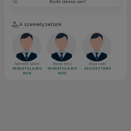
Eladó lakása van?
A személyzetünk
Németh Gábor
Bodor Emil
Bolla Ivett
IRODATULAJDO
IRODATULAJDO
ASSZISZTENS
NOS
NOS