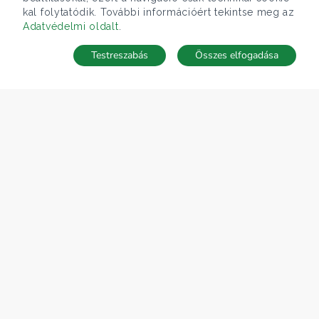
kal folytatódik. További információért tekintse meg az
Adatvédelmi oldalt
.
Testreszabás
Összes elfogadása
Telefonhívás
Kapcsolat
ÁRFOLYAM 07/08/2026
EUR 366.4 HUF
CÉGÜNK
Gruppo T.F.M. Szolgáltató Zrt.
Rólunk
A Tecnocasa csoport
Munkát keresel?
ELÉRHETŐSÉGEINK
Gruppo T.F.M. Szolgáltató Zrt.