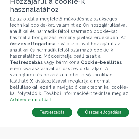
Hozzájárul a cookie-k
használatához
Ez az oldal a megfelelő működéshez szükséges
technikai cookie-kat, valamint az Ön hozzájárulásával
analitikai és harmadik féltől származó cookie-kat
használ a böngészési élmény javítása érdekében. Az
összes elfogadása
kiválasztásával hozzájárul az
analitikai és harmadik féltől származó cookie-k
használatához. Módosíthatja beállításait a
Testreszabás
vagy bármikor a
Cookie-beállítás
elem kiválasztásával az összes oldal alján. A
szalaghirdetés bezárása a jobb felső sarokban
található
X
kiválasztásával megtartja a normál
beállításokat, ezért a navigáció csak technikai cookie-
kal folytatódik. További információért tekintse meg az
Adatvédelmi oldalt
.
Testreszabás
Összes elfogadása
Telefonhívás
Kapcsolat