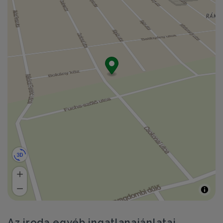
Az iroda egyéb ingatlanajánlatai