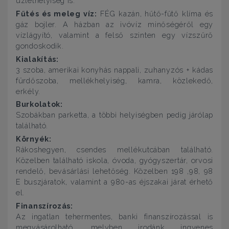
üzlethelyiség is.
Fűtés és meleg víz:
FÉG kazán, hűtő-fűtő klíma és
gáz bojler. A házban az ivóvíz minőségéről egy
vízlágyító, valamint a felső szinten egy vízszűrő
gondoskodik.
Kialakítás:
3 szoba, amerikai konyhás nappali, zuhanyzós + kádas
fürdőszoba, mellékhelyiség, kamra, közlekedő,
erkély.
Burkolatok:
Szobákban parketta, a többi helyiségben pedig járólap
található.
Környék:
Rákoshegyen, csendes mellékutcában található.
Közelben található iskola, óvoda, gyógyszertár, orvosi
rendelő, bevásárlási lehetőség. Közelben 198 ,98, 98
E buszjáratok, valamint a 980-as éjszakai járat érhető
el.
Finanszírozás:
Az ingatlan tehermentes, banki finanszírozással is
megvásárolható, melyben irodánk ingyenes