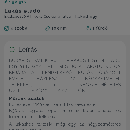
€ 192.912
Lakás eladó
Budapest XVII. ker., Csokonai utca - Rákoshegy
4 szoba
103 nm
1 fürdő
Leírás
BUDAPEST XVII. KERÜLET – RÁKOSHEGYEN ELADÓ
EGY 91 NÉGYZETMÉTERES, JÓ ÁLLAPOTÚ, KÜLÖN
BEJÁRATTAL RENDELKEZŐ, KÜLÖN ÓRÁZOTT
EMELETI HÁZRÉSZ, 120 NÉGYZETMÉTER
TELEKKEL, 12 NÉGYZETMÉTERES
ÜZLETHELYISÉGGEL ÉS SZUTERÉNEL.
Műszaki adatok:
Építés éve: 1999-ben került hozzáépítésre.
B30-as, téglából épült masszív beton alappal és
födémmel rendelkezik.
A lakáshoz tartozik még egy 12 négyzetméteres