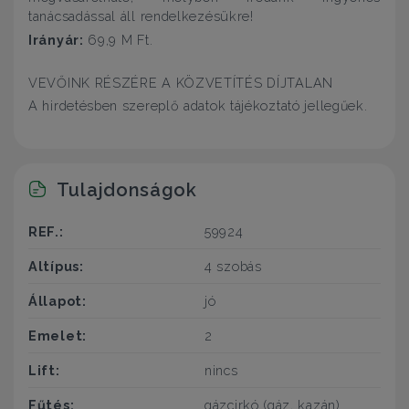
tanácsadással áll rendelkezésükre!
Irányár:
69,9 M Ft.
VEVŐINK RÉSZÉRE A KÖZVETÍTÉS DÍJTALAN
A hirdetésben szereplő adatok tájékoztató jellegűek.
Tulajdonságok
REF.:
59924
Altípus:
4 szobás
Állapot:
jó
Emelet:
2
Lift:
nincs
Fűtés:
gázcirkó (gáz, kazán)