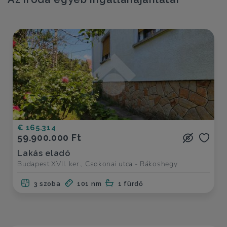
€ 165.314
59.900.000 Ft
Lakás eladó
Budapest XVII. ker., Csokonai utca - Rákoshegy
3 szoba
101 nm
1 fürdő