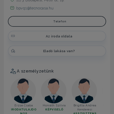
bpvq1@tecnocasa.hu
Telefon
Az iroda oldala
Eladó lakása van?
A személyzetünk
Erzse Csaba
Horváth Szilvia
Brigitta Andrea
Mellik 
IRODATULAJDO
KÉPVISELŐ
Kenderesi
KÉP
NOS
ASSZISZTENS