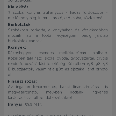
gondoskodik.
Kialakítás:
3 szoba, konyha, zuhanyzós + kádas fürdőszoba +
mellékhelyiség, kamra, tároló, előszoba, közlekedő.
Burkolatok:
Szobákban parketta, a konyhában és közlekedőben
mozaik lap, a többi helyiségben pedig járólap
burkolatok vannak.
Környék:
Rákoshegyen, csendes mellékutcában található.
Közelben található iskola, óvoda, gyógyszertár, orvosi
rendelő, bevásárlási lehetőség. Közelben 198 ,98, 98
E buszjáratok, valamint a 980-as éjszakai járat érhető
el.
Finanszírozás:
Az ingatlan tehermentes, banki finanszírozással is
megvásárolható, melyben irodánk ingyenes
tanácsadással áll rendelkezésükre!
Irányár:
59,9 M Ft.