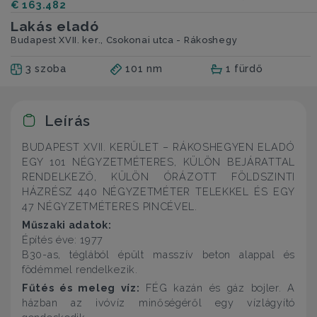
€ 163.482
Lakás eladó
Budapest XVII. ker., Csokonai utca - Rákoshegy
3 szoba
101 nm
1 fürdő
Leírás
BUDAPEST XVII. KERÜLET – RÁKOSHEGYEN ELADÓ
EGY 101 NÉGYZETMÉTERES, KÜLÖN BEJÁRATTAL
RENDELKEZŐ, KÜLÖN ÓRÁZOTT FÖLDSZINTI
HÁZRÉSZ 440 NÉGYZETMÉTER TELEKKEL ÉS EGY
47 NÉGYZETMÉTERES PINCÉVEL.
Műszaki adatok:
Építés éve: 1977
B30-as, téglából épült masszív beton alappal és
födémmel rendelkezik.
Fűtés és meleg víz:
FÉG kazán és gáz bojler. A
házban az ivóvíz minőségéről egy vízlágyító