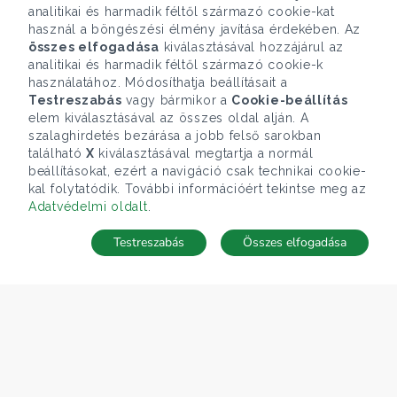
analitikai és harmadik féltől származó cookie-kat
használ a böngészési élmény javítása érdekében. Az
összes elfogadása
kiválasztásával hozzájárul az
analitikai és harmadik féltől származó cookie-k
használatához. Módosíthatja beállításait a
Testreszabás
vagy bármikor a
Cookie-beállítás
elem kiválasztásával az összes oldal alján. A
szalaghirdetés bezárása a jobb felső sarokban
található
X
kiválasztásával megtartja a normál
beállításokat, ezért a navigáció csak technikai cookie-
kal folytatódik. További információért tekintse meg az
Adatvédelmi oldalt
.
Testreszabás
Összes elfogadása
Telefonhívás
Kapcsolat
ÁRFOLYAM 07/08/2026
EUR 366.4 HUF