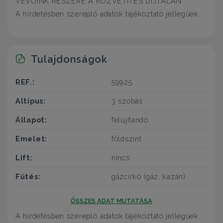
VEVŐINK RÉSZÉRE A KÖZVETÍTÉS DÍJTALAN
A hirdetésben szereplő adatok tájékoztató jellegűek.
Tulajdonságok
REF.:
59925
Altípus:
3 szobás
Állapot:
felújítandó
Emelet:
földszint
Lift:
nincs
Fűtés:
gázcirkó (gáz, kazán)
ÖSSZES ADAT MUTATÁSA
A hirdetésben szereplő adatok tájékoztató jellegűek.