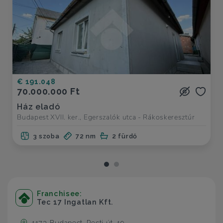
€ 191.048
70.000.000 Ft
Ház eladó
Budapest XVII. ker., Egerszalók utca - Rákoskeresztúr
3 szoba
72 nm
2 fürdő
Franchisee:
Tec 17 Ingatlan Kft.
1173 Budapest, Pesti út, 19.