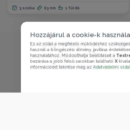
3 szoba
63 nm
1 fürdő
Hozzájárul a cookie-k használ
Ez az oldal a megfelelő működéshez szükséges te
használ a böngészési élmény javítása érdekébe
használatához. Módosíthatja beállításait a
Testr
bezárása a jobb felső sarokban található
X
kivála
információért tekintse meg az
Adatvédelmi olda
CÉGÜNK
Gruppo T.F.M. Szolgáltató Zrt.
ÁRFOLYAM 06/08/2026
Rólunk
EUR 363.03 HUF
A Tecnocasa csoport
Munkát keresel?