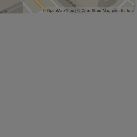
© OpenMapTiles
|
© OpenStreetMap contributors