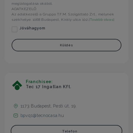
meglátogatása okából.
ADATKEZELŐ
Az adatkezelő a Gruppo T.F.M. Szolgáltató Zrt., melynek
székhelye: 1068 Budapest, Király utca 102.[
Tovább olvas
]
Jóváhagyom
Küldés
Franchisee:
Tec 17 Ingatlan Kft.
1173 Budapest, Pesti út, 19.
bpvq1@tecnocasa.hu
Telefon