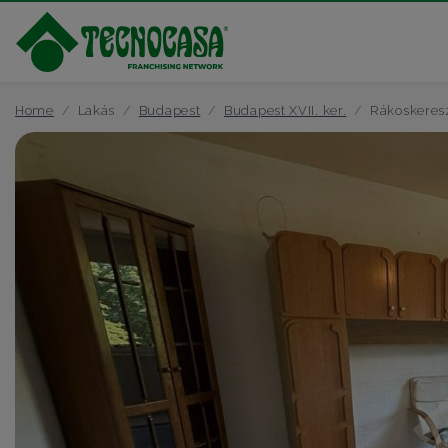
Home
Lakás
Budapest
Budapest XVII. ker.
Rákoskeres