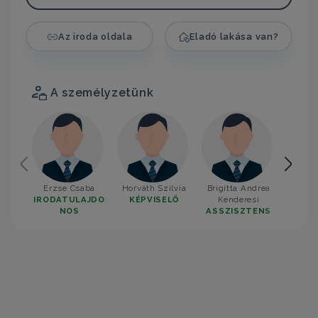
Az iroda oldala
Eladó lakása van?
A személyzetünk
Erzse Csaba
Horváth Szilvia
Brigitta Andrea
Mellik
IRODATULAJDO
KÉPVISELŐ
Kenderesi
KÉP
NOS
ASSZISZTENS