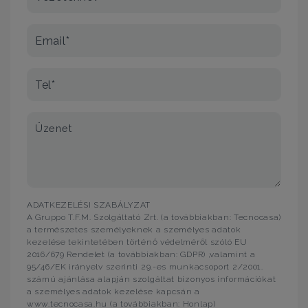
Email*
Tel*
Üzenet
ADATKEZELÉSI SZABÁLYZAT
A Gruppo T.F.M. Szolgáltató Zrt. (a továbbiakban: Tecnocasa)
a természetes személyeknek a személyes adatok
kezelése tekintetében történő védelméről szóló EU
2016/679 Rendelet (a továbbiakban: GDPR) ,valamint a
95/46/EK irányelv szerinti 29.-es munkacsoport 2/2001.
számú ajánlása alapján szolgáltat bizonyos információkat
a személyes adatok kezelése kapcsán a
www.tecnocasa.hu (a továbbiakban: Honlap)