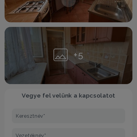
+5
Vegye fel velünk a kapcsolatot
Keresztnév*
Vezetéknév*