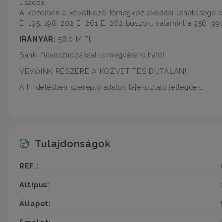
uszoda.
A közelben a következő tömegközlekedési lehetősége elé
E, 195, 198, 202 E, 261 E, 262 buszok, valamint a 956, 990
IRÁNYÁR:
58.0 M Ft.
Banki finanszírozással is megvásárolható!
VEVŐINK RÉSZÉRE A KÖZVETÍTÉS DÍJTALAN!
A hirdetésben szereplő adatok tájékoztató jellegűek.
Tulajdonságok
REF.:
Altípus:
Állapot: