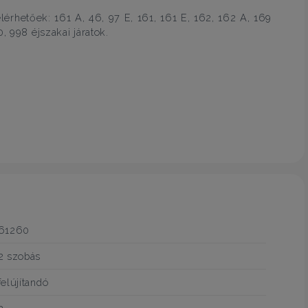
rhetőek: 161 A, 46, 97 E, 161, 161 E, 162, 162 A, 169
, 998 éjszakai járatok.
61260
2 szobás
felújítandó