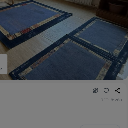
ép
REF: 61260