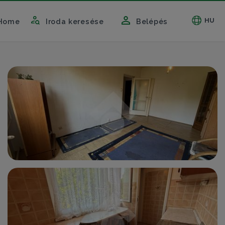
HU
Home
Iroda keresése
Belépés