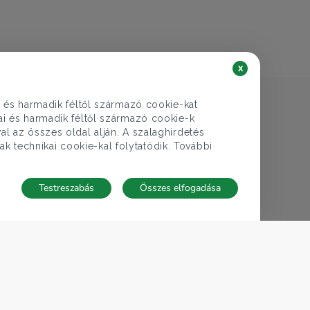
x
i és harmadik féltől származó cookie-kat
kai és harmadik féltől származó cookie-k
al az összes oldal alján. A szalaghirdetés
ak technikai cookie-kal folytatódik. További
Testreszabás
Összes elfogadása
TECNOCASA A VILÁGBAN
,
,
,
,
,
Olaszország
Spanyolország
Magyarország
Mexikó
Lengyelország
,
,
,
,
Thaiföld
Franciaország
Németország
Tunézia
San Marino
Cookie-beállítások