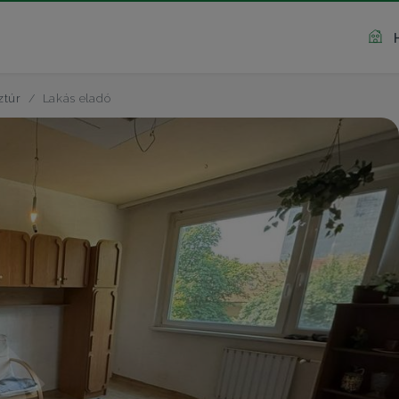
ztúr
Lakás eladó