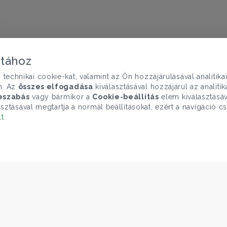
atához
chnikai cookie-kat, valamint az Ön hozzájárulásával analitika
n. Az
összes elfogadása
kiválasztásával hozzájárul az analiti
eszabás
vagy bármikor a
Cookie-beállítás
elem kiválasztásáv
sztásával megtartja a normál beállításokat, ezért a navigáció cs
lt
.
ELÉRHETŐSÉGEINK
Gruppo T.F.M. Szolgáltató Zrt.
1068 Budapest, Király utca 102
+36 1 352 1900
info@tecnocasa.hu