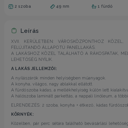
2 szoba
49 nm
1 fürdő
Leírás
XVII. KERÜLETBEN: VÁROSKÖZPONTHOZ KÖZEL, 
FELÚJÍTANDÓ ÁLLAPOTÚ PANELLAKÁS.
A LAKÁSHOZ KÖZEL TALÁLHATÓ A RÁKOSPATAK, MEL
LEHETŐSÉG NYÍLIK.
A LAKÁS JELLEMZŐI:
A nyílászárók minden helyiségben műanyagok.
A konyha, világos, nagy ablakkal ellátott.
A fürdőszoba kádas, a mellékhelyiség külön lett kialakítv
A hálószoba laminált parkettás, a nappali linóleum, a többi
ELRENDEZÉS: 2 szoba, konyha + étkező, kádas fürdőszob
KÖRNYÉK:
Közelben, pár perc sétára található bevásárlási lehetőség