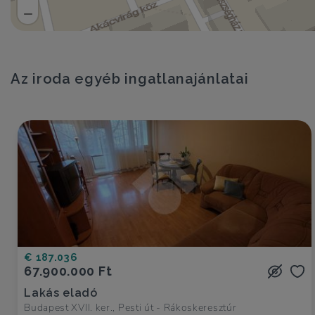
Az iroda egyéb ingatlanajánlatai
€ 187.036
67.900.000 Ft
Lakás eladó
Budapest XVII. ker., Pesti út - Rákoskeresztúr