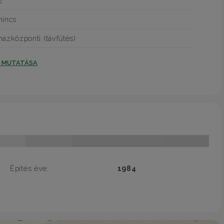
2
nincs
házközponti (távfűtés)
T MUTATÁSA
Építés éve:
1984