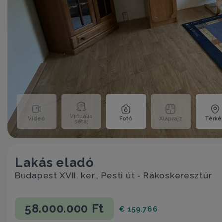
Virtuális
Videó
Fotó
Alaprajz
Térk
séta;
Lakás eladó
Budapest XVII. ker., Pesti út - Rákoskeresztúr
58.000.000 Ft
€ 159.766