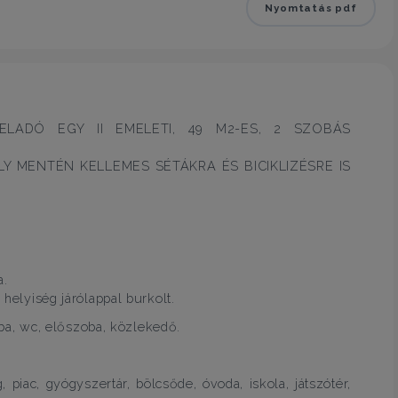
Nyomtatás pdf
ELADÓ EGY II EMELETI, 49 M2-ES, 2 SZOBÁS
Y MENTÉN KELLEMES SÉTÁKRA ÉS BICIKLIZÉSRE IS
a.
 helyiség járólappal burkolt.
a, wc, előszoba, közlekedő.
, piac, gyógyszertár, bölcsőde, óvoda, iskola, játszótér,