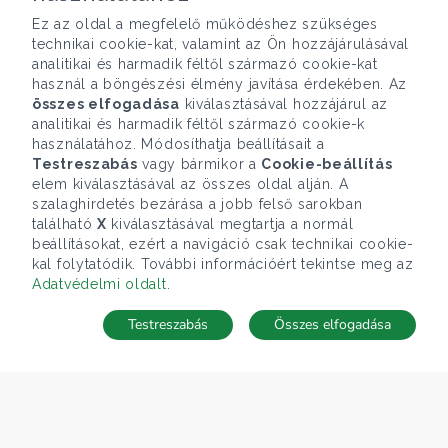
Ez az oldal a megfelelő működéshez szükséges
technikai cookie-kat, valamint az Ön hozzájárulásával
analitikai és harmadik féltől származó cookie-kat
használ a böngészési élmény javítása érdekében. Az
összes elfogadása
kiválasztásával hozzájárul az
analitikai és harmadik féltől származó cookie-k
használatához. Módosíthatja beállításait a
Testreszabás
vagy bármikor a
Cookie-beállítás
elem kiválasztásával az összes oldal alján. A
szalaghirdetés bezárása a jobb felső sarokban
található
X
kiválasztásával megtartja a normál
beállításokat, ezért a navigáció csak technikai cookie-
kal folytatódik. További információért tekintse meg az
Adatvédelmi oldalt
.
Testreszabás
Összes elfogadása
Telefonhívás
Kapcsolat