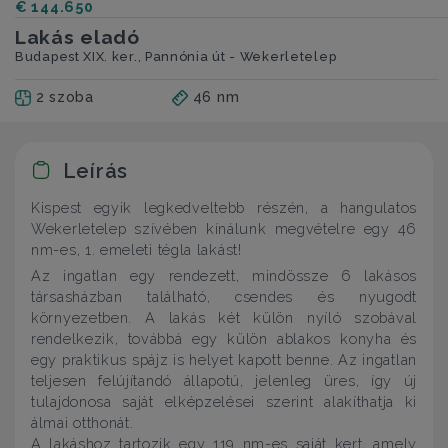
€ 144.650
Lakás eladó
Budapest XIX. ker., Pannónia út - Wekerletelep
2 szoba
46 nm
Leírás
Kispest egyik legkedveltebb részén, a hangulatos
Wekerletelep szívében kínálunk megvételre egy 46
nm-es, 1. emeleti tégla lakást!
Az ingatlan egy rendezett, mindössze 6 lakásos
társasházban található, csendes és nyugodt
környezetben. A lakás két külön nyíló szobával
rendelkezik, továbbá egy külön ablakos konyha és
egy praktikus spájz is helyet kapott benne. Az ingatlan
teljesen felújítandó állapotú, jelenleg üres, így új
tulajdonosa saját elképzelései szerint alakíthatja ki
álmai otthonát.
A lakáshoz tartozik egy 119 nm-es saját kert, amely