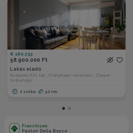
€ 160.753
58.900.000 Ft
Lakás eladó
Budapest XXI. ker., Királymajor városrész - Csepel-
Királymajor
2 szoba
52 nm
Franchisee:
Pastori Della Bosco