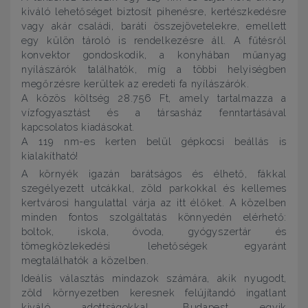
kiváló lehetőséget biztosít pihenésre, kertészkedésre
vagy akár családi, baráti összejövetelekre, emellett
egy külön tároló is rendelkezésre áll. A fűtésről
konvektor gondoskodik, a konyhában műanyag
nyílászárók találhatók, míg a többi helyiségben
megőrzésre kerültek az eredeti fa nyílászárók.
A közös költség 28.756 Ft, amely tartalmazza a
vízfogyasztást és a társasház fenntartásával
kapcsolatos kiadásokat.
A 119 nm-es kerten belül gépkocsi beállás is
kialakítható!
A környék igazán barátságos és élhető, fákkal
szegélyezett utcákkal, zöld parkokkal és kellemes
kertvárosi hangulattal várja az itt élőket. A közelben
minden fontos szolgáltatás könnyedén elérhető:
boltok, iskola, óvoda, gyógyszertár és
tömegközlekedési lehetőségek egyaránt
megtalálhatók a közelben.
Ideális választás mindazok számára, akik nyugodt,
zöld környezetben keresnek felújítandó ingatlant
kiváló adottságokkal, Budapest egyik