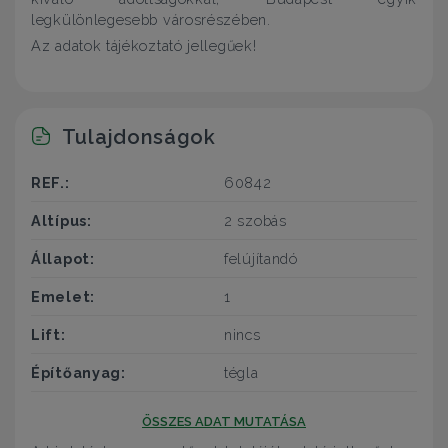
legkülönlegesebb városrészében.
Az adatok tájékoztató jellegűek!
Tulajdonságok
REF.:
60842
Altípus:
2 szobás
Állapot:
felújítandó
Emelet:
1
Lift:
nincs
Építőanyag:
tégla
ÖSSZES ADAT MUTATÁSA