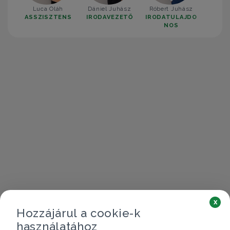
Luca Oláh
Dániel Juhász
Róbert Juhász
ASSZISZTENS
IRODAVEZETŐ
IRODATULAJDO
NOS
x
Hozzájárul a cookie-k
használatához