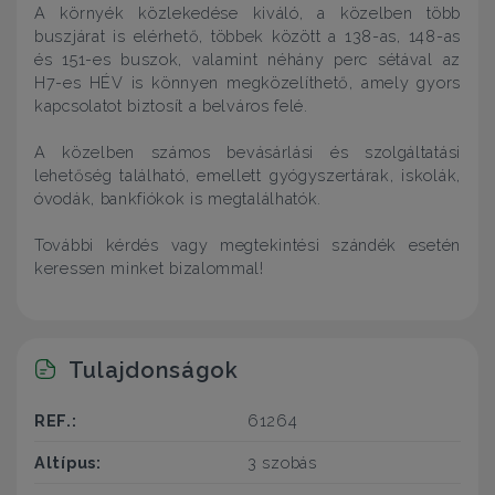
A környék közlekedése kiváló, a közelben több
buszjárat is elérhető, többek között a 138-as, 148-as
és 151-es buszok, valamint néhány perc sétával az
H7-es HÉV is könnyen megközelíthető, amely gyors
kapcsolatot biztosít a belváros felé.
A közelben számos bevásárlási és szolgáltatási
lehetőség található, emellett gyógyszertárak, iskolák,
óvodák, bankfiókok is megtalálhatók.
További kérdés vagy megtekintési szándék esetén
keressen minket bizalommal!
Tulajdonságok
REF.:
61264
Altípus:
3 szobás