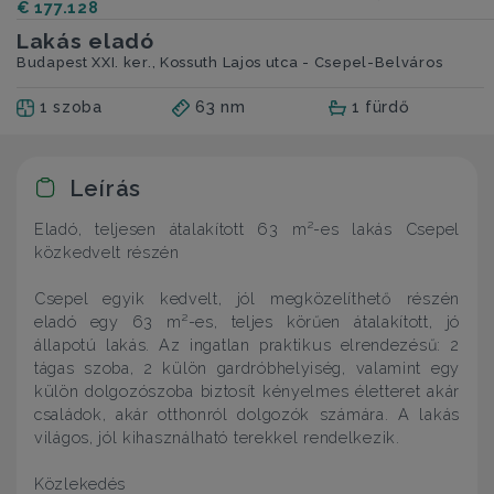
€ 177.128
Lakás eladó
Budapest XXI. ker., Kossuth Lajos utca - Csepel-Belváros
1 szoba
63 nm
1 fürdő
Leírás
Eladó, teljesen átalakított 63 m²-es lakás Csepel
közkedvelt részén
Csepel egyik kedvelt, jól megközelíthető részén
eladó egy 63 m²-es, teljes körűen átalakított, jó
állapotú lakás. Az ingatlan praktikus elrendezésű: 2
tágas szoba, 2 külön gardróbhelyiség, valamint egy
külön dolgozószoba biztosít kényelmes életteret akár
családok, akár otthonról dolgozók számára. A lakás
világos, jól kihasználható terekkel rendelkezik.
Közlekedés