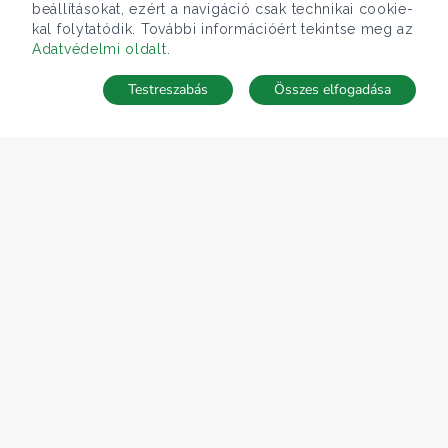
beállításokat, ezért a navigáció csak technikai cookie-
kal folytatódik. További információért tekintse meg az
Adatvédelmi oldalt
.
Testreszabás
Összes elfogadása
Telefonhívás
Kapcsolat
ÁRFOLYAM 06/08/2026
EUR 363.03 HUF
CÉGÜNK
Gruppo T.F.M. Szolgáltató Zrt.
Rólunk
A Tecnocasa csoport
Munkát keresel?
ELÉRHETŐSÉGEINK