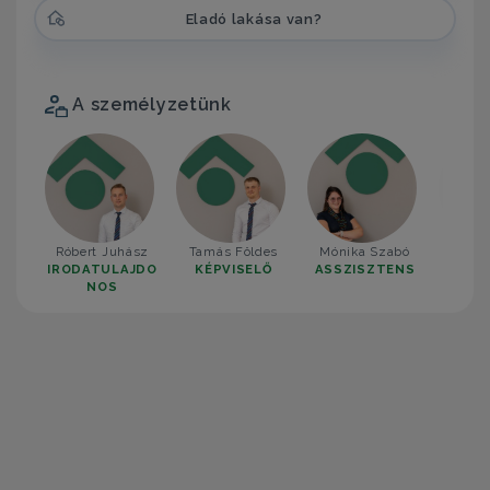
Eladó lakása van?
A személyzetünk
Róbert Juhász
Tamás Földes
Mónika Szabó
Biank
IRODATULAJDO
KÉPVISELŐ
ASSZISZTENS
KÉP
NOS