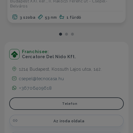
Budapest XXI. ker., II. Rákóczi Ferenc út - Csepel-
Belváros
3 szoba
53 nm
1 fürdő
Franchisee:
Cercatore Del Nido Kft.
1214 Budapest, Kossuth Lajos utca, 142.
csepel@tecnocasa.hu
+36706409618
Telefon
Az iroda oldala