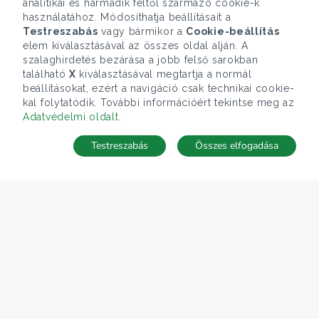
analitikai és harmadik féltől származó cookie-k
használatához. Módosíthatja beállításait a
Testreszabás
vagy bármikor a
Cookie-beállítás
elem kiválasztásával az összes oldal alján. A
szalaghirdetés bezárása a jobb felső sarokban
található
X
kiválasztásával megtartja a normál
beállításokat, ezért a navigáció csak technikai cookie-
kal folytatódik. További információért tekintse meg az
Adatvédelmi oldalt
.
Testreszabás
Összes elfogadása
TÉRKÉP
Keresés mentése
Keresések
Kedvencek
Rejtett ingatlanok
Belépés
ÁRFOLYAM 06/08/2026
EUR 363.03 HUF
CÉGÜNK
Gruppo T.F.M. Szolgáltató Zrt.