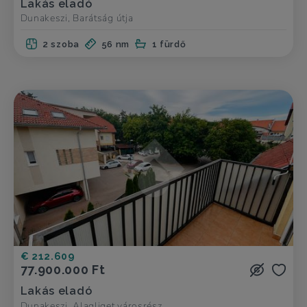
Lakás eladó
Dunakeszi, Barátság útja
2 szoba
56 nm
1 fürdő
€ 212.609
77.900.000 Ft
Lakás eladó
Dunakeszi, Alagliget városrész