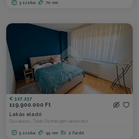
3 szoba
70 nm
€ 327.237
119.900.000 Ft
Lakás eladó
Dunakeszi, Toldi Dombliget városrész
5 szoba
95 nm
2 fürdő