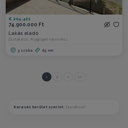
€ 204.421
74.900.000 Ft
Lakás eladó
Dunakeszi, Alagliget városrész
3 szoba
65 nm
1
2
>
>>
Keresés kerület szerint:
Dunakeszi