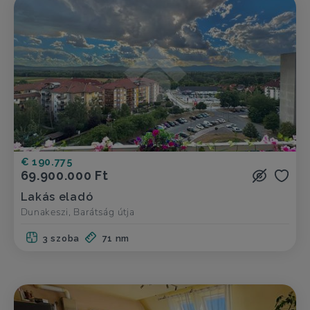
€ 190.775
69.900.000 Ft
Lakás eladó
Dunakeszi, Barátság útja
3 szoba
71 nm