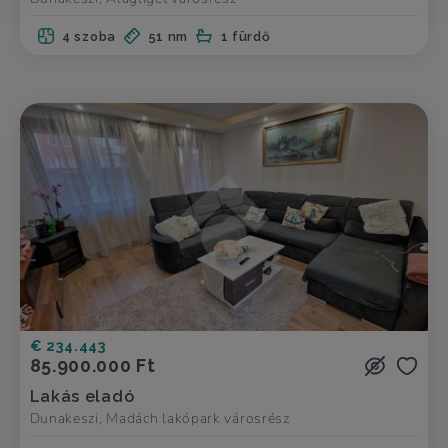
4 szoba
51 nm
1 fürdő
€ 234.443
85.900.000 Ft
Lakás eladó
Dunakeszi, Madách lakópark városrész