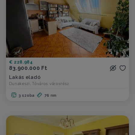
€ 228.984
83.900.000 Ft
Lakás eladó
Dunakeszi, Tóváros városrész
3 szoba
76 nm