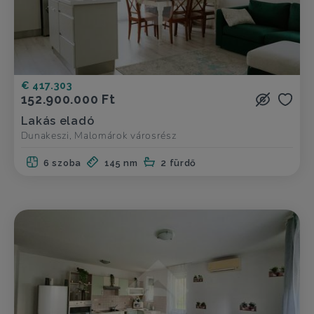
€ 417.303
152.900.000 Ft
Lakás eladó
Dunakeszi, Malomárok városrész
6 szoba
145 nm
2 fürdő