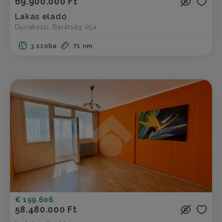
69.900.000 Ft
Lakás eladó
Dunakeszi, Barátság útja
3 szoba
71 nm
€ 159.606
58.480.000 Ft