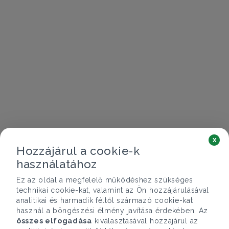
x
Hozzájárul a cookie-k
használatához
Ez az oldal a megfelelő működéshez szükséges
technikai cookie-kat, valamint az Ön hozzájárulásával
analitikai és harmadik féltől származó cookie-kat
használ a böngészési élmény javítása érdekében. Az
összes elfogadása
kiválasztásával hozzájárul az