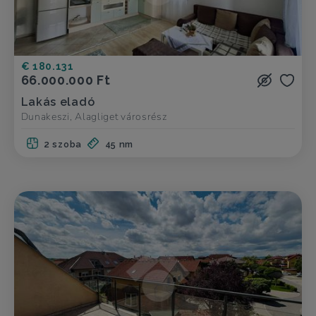
€ 180.131
66.000.000 Ft
Lakás eladó
Dunakeszi, Alagliget városrész
2 szoba
45 nm