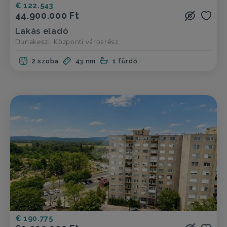
€ 122.543
44.900.000 Ft
Lakás eladó
Dunakeszi, Központi városrész
2 szoba
43 nm
1 fürdő
€ 190.775