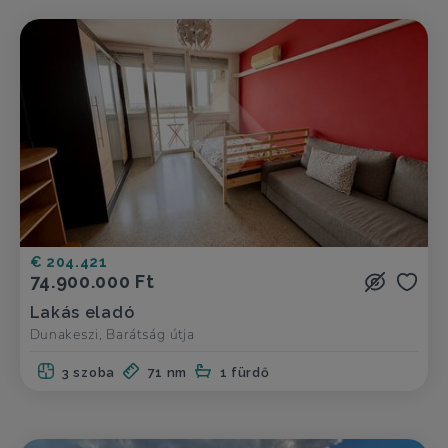
€ 204.421
74.900.000 Ft
Lakás eladó
Dunakeszi, Barátság útja
3 szoba
71 nm
1 fürdő