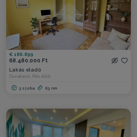
€ 186.899
68.480.000 Ft
Lakás eladó
Dunakeszi, Rév dűlő
3 szoba
63 nm