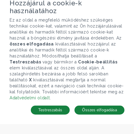
Hozzájárul a cookie-k
használatához
Ez az oldal a megfelelő működéshez szükséges
technikai cookie-kat, valamint az Ön hozzájárulásával
analitikai és harmadik féltől származó cookie-kat
használ a böngészési élmény javítása érdekében. Az
összes elfogadása
kiválasztásával hozzájárul az
analitikai és harmadik féltől származó cookie-k
használatához. Módosíthatja beállításait a
Testreszabás
vagy bármikor a
Cookie-beállítás
elem kiválasztásával az összes oldal alján. A
szalaghirdetés bezárása a jobb felső sarokban
található
X
kiválasztásával megtartja a normál
beállításokat, ezért a navigáció csak technikai cookie-
kal folytatódik. További információért tekintse meg az
Adatvédelmi oldalt
.
Testreszabás
Összes elfogadása
TÉRKÉP
Keresés mentése