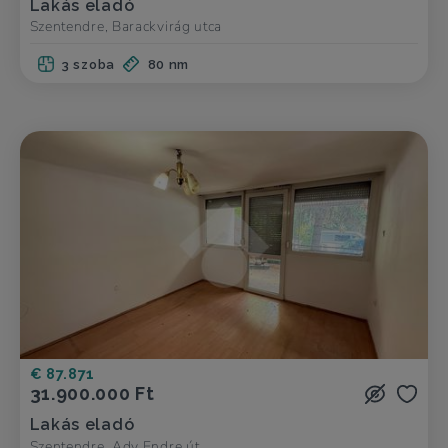
Lakás eladó
Szentendre, Barackvirág utca
3 szoba
80 nm
€ 87.871
31.900.000 Ft
Lakás eladó
Szentendre, Ady Endre út