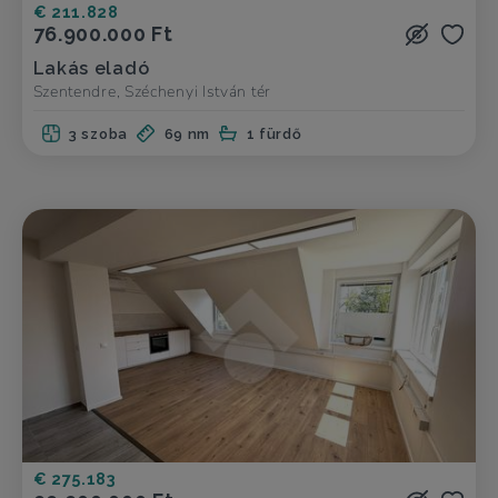
€ 211.828
76.900.000 Ft
Lakás eladó
Szentendre, Széchenyi István tér
3 szoba
69 nm
1 fürdő
€ 275.183