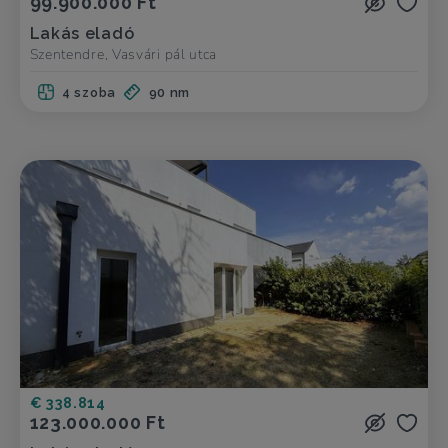
99.900.000 Ft
Lakás eladó
Szentendre, Vasvári pál utca
4 szoba
90 nm
€ 338.814
123.000.000 Ft