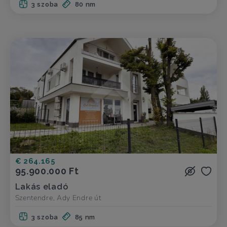
3 szoba
80 nm
€ 264.165
95.900.000 Ft
Lakás eladó
Szentendre, Ady Endre út
3 szoba
85 nm