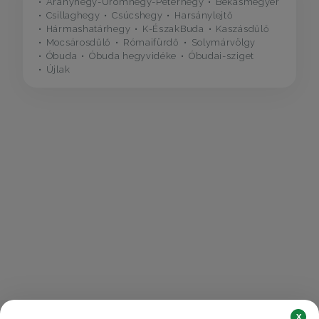
Aranyhegy-Ürömhegy-Péterhegy
Békásmegyer
Csillaghegy
Csúcshegy
Harsánylejtő
Hármashatárhegy
K-ÉszakBuda
Kaszásdűlő
Mocsárosdűlő
Rómaifürdő
Solymárvölgy
Óbuda
Óbuda hegyvidéke
Óbudai-sziget
Újlak
x