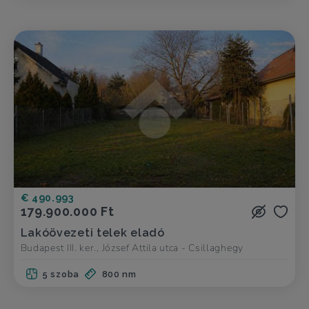
€ 490.993
179.900.000 Ft
Lakóövezeti telek eladó
Budapest III. ker., József Attila utca - Csillaghegy
5 szoba
800 nm