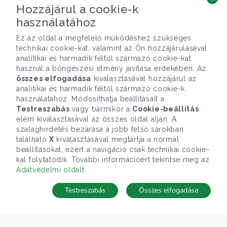
Hozzájárul a cookie-k
használatához
Ez az oldal a megfelelő működéshez szükséges
technikai cookie-kat, valamint az Ön hozzájárulásával
analitikai és harmadik féltől származó cookie-kat
használ a böngészési élmény javítása érdekében. Az
összes elfogadása
kiválasztásával hozzájárul az
analitikai és harmadik féltől származó cookie-k
használatához. Módosíthatja beállításait a
Testreszabás
vagy bármikor a
Cookie-beállítás
elem kiválasztásával az összes oldal alján. A
szalaghirdetés bezárása a jobb felső sarokban
található
X
kiválasztásával megtartja a normál
beállításokat, ezért a navigáció csak technikai cookie-
kal folytatódik. További információért tekintse meg az
Adatvédelmi oldalt
.
Testreszabás
Összes elfogadása
TÉRKÉP
Keresés mentése