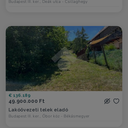
Budapest III. ker., Deák utca - Csillaghegy
€ 136.189
49.900.000 Ft
Lakóövezeti telek eladó
Budapest III. ker., Óbor köz - Békásmegyer