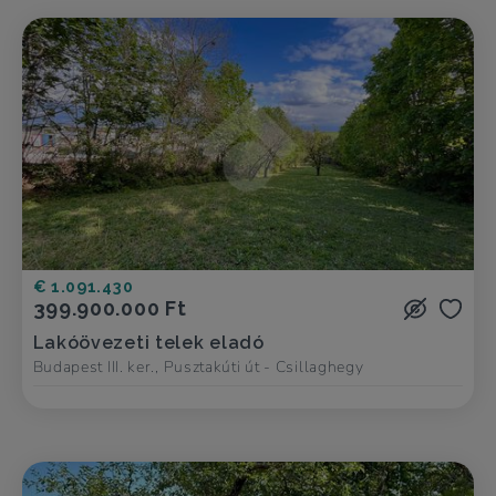
€ 1.091.430
399.900.000 Ft
Lakóövezeti telek eladó
Budapest III. ker., Pusztakúti út - Csillaghegy