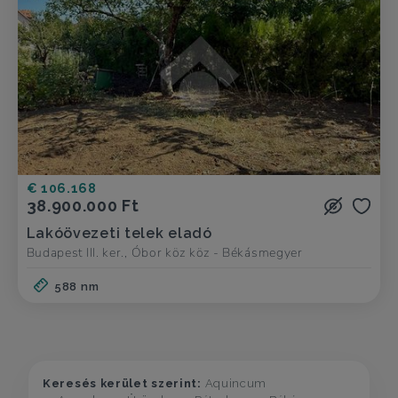
€ 106.168
38.900.000 Ft
Lakóövezeti telek eladó
Budapest III. ker., Óbor köz köz - Békásmegyer
588 nm
Keresés kerület szerint:
Aquincum