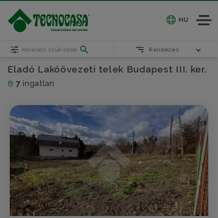
HU
Keresés szűkítése
Rendezés
Eladó Lakóövezeti telek Budapest III. ker.
7
ingatlan