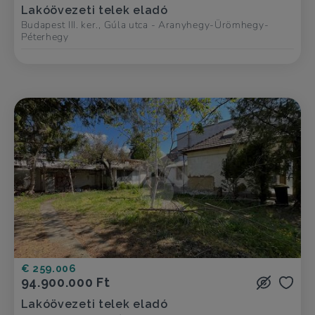
Lakóövezeti telek eladó
Budapest III. ker., Gúla utca - Aranyhegy-Ürömhegy-
Péterhegy
€ 259.006
94.900.000 Ft
Lakóövezeti telek eladó