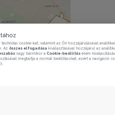
atához
chnikai cookie-kat, valamint az Ön hozzájárulásával analitika
n. Az
összes elfogadása
kiválasztásával hozzájárul az analiti
eszabás
vagy bármikor a
Cookie-beállítás
elem kiválasztásáv
sztásával megtartja a normál beállításokat, ezért a navigáció cs
lt
.
mutatása
penMapTiles
|
© OpenStreetMap contributors
ELÉRHETŐSÉGEINK
Gruppo T.F.M. Szolgáltató Zrt.
1068 Budapest, Király utca 102
+36 1 352 1900