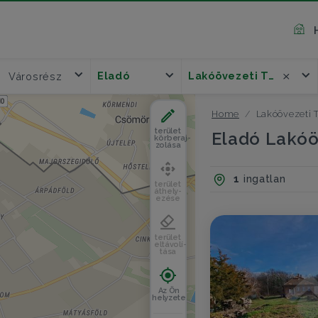
Eladó
Lakóövezeti Telek
Városrész
Home
Lakóövezeti 
terület
Eladó Lakóöv
körberaj-
zolása
1
ingatlan
terület
áthely-
ezése
terület
eltávolí-
tása
Az Ön
helyzete