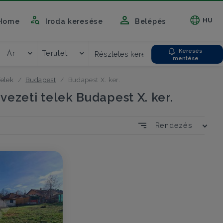
HU
Home
Iroda keresése
Belépés
Keresés
Ár
Terület
Részletes kereső
mentése
Telek
Budapest
Budapest X. ker.
ezeti telek Budapest X. ker.
Rendezés