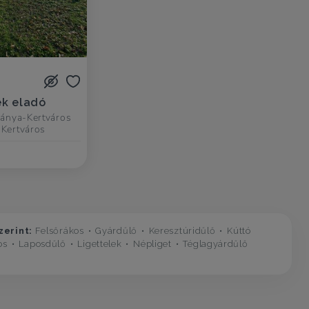
ek eladó
bánya-Kertváros
-Kertváros
zerint:
Felsőrákos
Gyárdűlő
Keresztúridűlő
Kúttó
os
Laposdűlő
Ligettelek
Népliget
Téglagyárdűlő