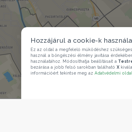
Hozzájárul a cookie-k használ
Ez az oldal a megfelelő működéshez szükséges te
használ a böngészési élmény javítása érdekébe
használatához. Módosíthatja beállításait a
Testr
bezárása a jobb felső sarokban található
X
kivála
információért tekintse meg az
Adatvédelmi olda
Az összes kapcsolódó ingatlan 
© O
CÉGÜNK
Gruppo T.F.M. Szolgáltató Zrt.
ÁRFOLYAM 06/08/2026
Rólunk
EUR 363.03 HUF
A Tecnocasa csoport