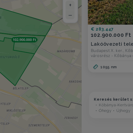
+
–
€ 283.447
102.900.000 Ft
Lakóövezeti tel
Budapest X. ker., Kő
városrész - Kőbánya
1055 nm
Keresés kerület s
Kőbánya-Kertvár
Óhegy
Újhegy