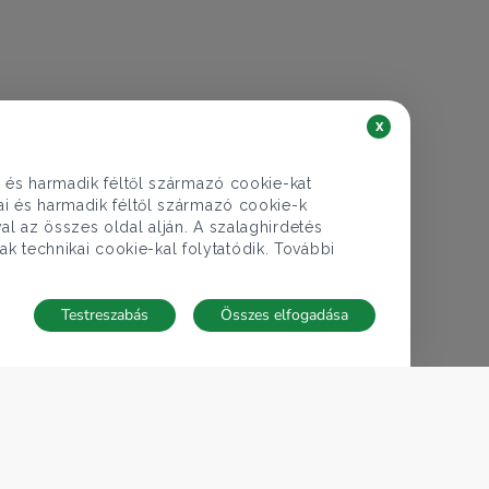
x
i és harmadik féltől származó cookie-kat
kai és harmadik féltől származó cookie-k
al az összes oldal alján. A szalaghirdetés
ak technikai cookie-kal folytatódik. További
Testreszabás
Összes elfogadása
TECNOCASA A VILÁGBAN
,
,
,
,
,
Olaszország
Spanyolország
Magyarország
Mexikó
Lengyelország
,
,
,
,
Thaiföld
Franciaország
Németország
Tunézia
San Marino
Cookie-beállítások