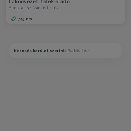
Lakóövezeti telek eladó
Budakalász, Vadkörte köz
745 nm
Keresés kerület szerint:
Budakalász