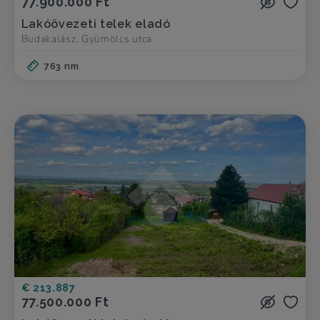
77.900.000 Ft
Lakóövezeti telek eladó
Budakalász, Gyümölcs utca
763 nm
€ 213.887
77.500.000 Ft