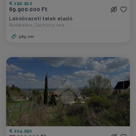
€ 192.912
69.900.000 Ft
Lakóövezeti telek eladó
Budakalász, Gyümölcs utca
589 nm
€ 214.991