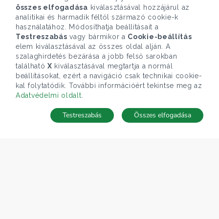
összes elfogadása
kiválasztásával hozzájárul az
analitikai és harmadik féltől származó cookie-k
használatához. Módosíthatja beállításait a
Testreszabás
vagy bármikor a
Cookie-beállítás
elem kiválasztásával az összes oldal alján. A
szalaghirdetés bezárása a jobb felső sarokban
található
X
kiválasztásával megtartja a normál
beállításokat, ezért a navigáció csak technikai cookie-
kal folytatódik. További információért tekintse meg az
Adatvédelmi oldalt
.
Testreszabás
Összes elfogadása
TÉRKÉP
Keresés mentése
Keresések
Kedvencek
Rejtett ingatlanok
Belépés
ÁRFOLYAM 05/08/2026
EUR 362.34 HUF
CÉGÜNK