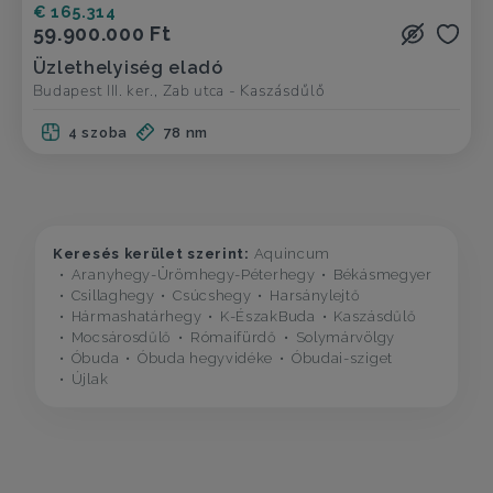
€ 165.314
59.900.000 Ft
Üzlethelyiség eladó
Budapest III. ker., Zab utca - Kaszásdűlő
4 szoba
78 nm
Keresés kerület szerint:
Aquincum
Aranyhegy-Ürömhegy-Péterhegy
Békásmegyer
Csillaghegy
Csúcshegy
Harsánylejtő
Hármashatárhegy
K-ÉszakBuda
Kaszásdűlő
Mocsárosdűlő
Rómaifürdő
Solymárvölgy
Óbuda
Óbuda hegyvidéke
Óbudai-sziget
Újlak