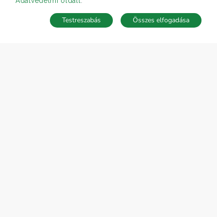
Adatvédelmi oldalt
.
Testreszabás
Összes elfogadása
TÉRKÉP
Keresés mentése
Keresések
Kedvencek
Rejtett ingatlanok
Belépés
ÁRFOLYAM 07/08/2026
EUR 366.4 HUF
CÉGÜNK
Gruppo T.F.M. Szolgáltató Zrt.
Rólunk
A Tecnocasa csoport
Munkát keresel?
ELÉRHETŐSÉGEINK
Gruppo T.F.M. Szolgáltató Zrt.
1068 Budapest, Király utca 102
+36 1 352 1900