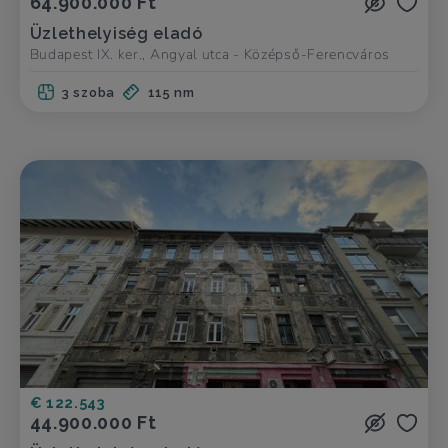
64.900.000 Ft
Üzlethelyiség eladó
Budapest IX. ker., Angyal utca - Középső-Ferencváros
3 szoba
115 nm
€ 122.543
44.900.000 Ft