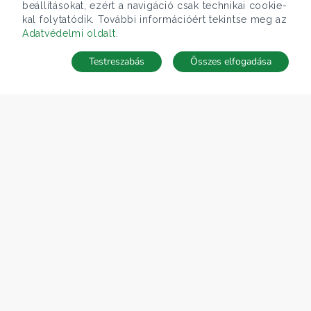
beállításokat, ezért a navigáció csak technikai cookie-
kal folytatódik. További információért tekintse meg az
Adatvédelmi oldalt
.
Testreszabás
Összes elfogadása
TÉRKÉP
Keresés mentése
Keresések
Kedvencek
Rejtett ingatlanok
Belépés
ÁRFOLYAM 07/08/2026
EUR 366.4 HUF
CÉGÜNK
Gruppo T.F.M. Szolgáltató Zrt.
Rólunk
A Tecnocasa csoport
Munkát keresel?
ELÉRHETŐSÉGEINK