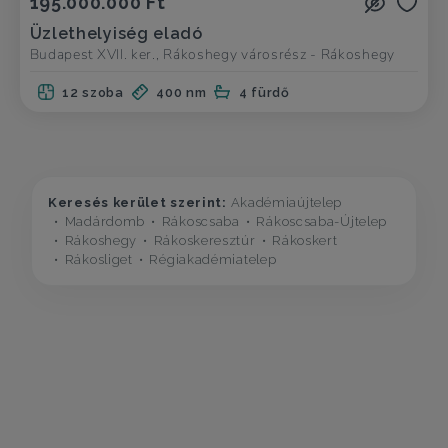
195.000.000 Ft
Üzlethelyiség eladó
Budapest XVII. ker., Rákoshegy városrész - Rákoshegy
12 szoba
400 nm
4 fürdő
Keresés kerület szerint:
Akadémiaújtelep
Madárdomb
Rákoscsaba
Rákoscsaba-Újtelep
Rákoshegy
Rákoskeresztúr
Rákoskert
Rákosliget
Régiakadémiatelep