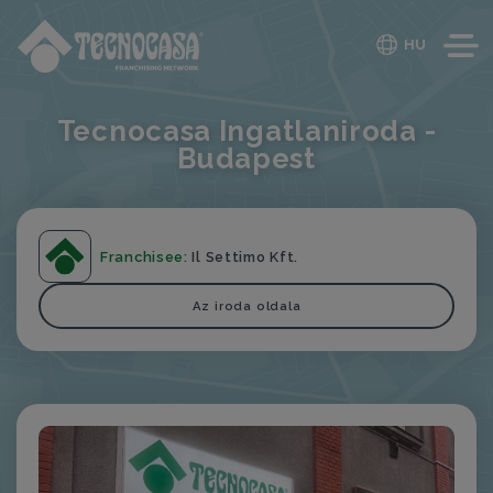
HU
Tecnocasa Ingatlaniroda -
Budapest
Franchisee:
Il Settimo Kft.
Az iroda oldala