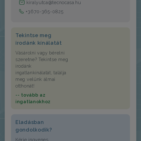
kiralyutca@tecnocasa.hu
+3670-365-0825
Tekintse meg
irodánk kínálatát
Vásárolni vagy bérelni
szeretne? Tekintse meg
irodánk
ingatlankínálatát, találja
meg velünk álmai
otthonát!
-- tovább az
ingatlanokhoz
Eladásban
gondolkodik?
Kérje ingyenes