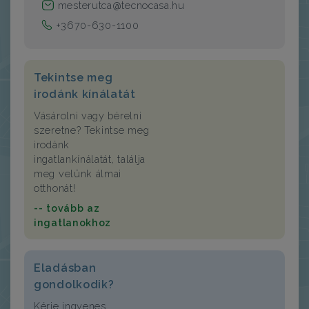
mesterutca@tecnocasa.hu
+3670-630-1100
Tekintse meg
irodánk kínálatát
Vásárolni vagy bérelni
szeretne? Tekintse meg
irodánk
ingatlankínálatát, találja
meg velünk álmai
otthonát!
-- tovább az
ingatlanokhoz
Eladásban
gondolkodik?
Kérje ingyenes