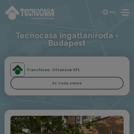
HU
Tecnocasa Ingatlaniroda -
Budapest
Franchisee:
Ottonove Kft.
Az iroda oldala