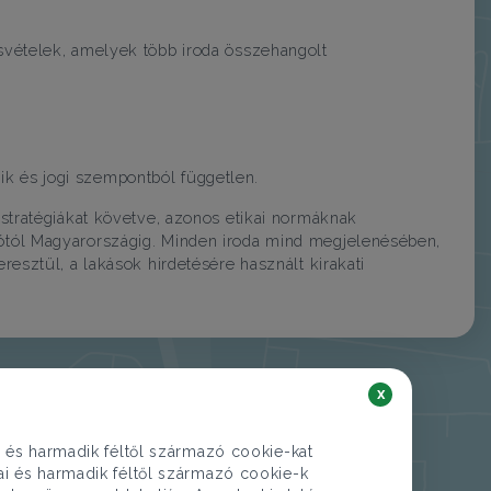
vételek, amelyek több iroda összehangolt
ik és jogi szempontból független.
tratégiákat követve, azonos etikai normáknak
tól Magyarországig. Minden iroda mind megjelenésében,
sztül, a lakások hirdetésére használt kirakati
x
i és harmadik féltől származó cookie-kat
kai és harmadik féltől származó cookie-k