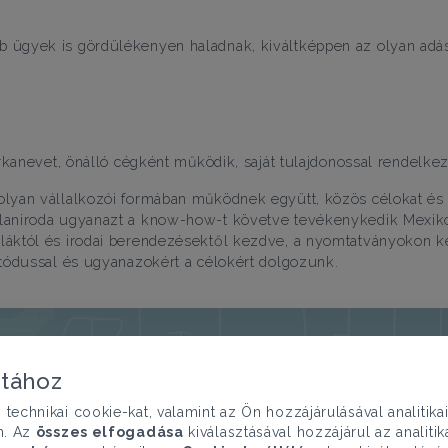
 ügyek is gördülékenyen haladnak, kiváltképpen az olyan adás
rkanevet, önálló cégként működik, saját tulajdonossal rendelkez
lyan vállalkozói formában működnek együtt, közös célokat és s
laniroda ugyanazt a know-how-t követve tevékenykedik Mexikó
któl és irodai berendezésektől kezdve, a nyomtatványokon kere
tódussal és ugyanazokért a célokért dolgozunk.
atához
chnikai cookie-kat, valamint az Ön hozzájárulásával analitika
n. Az
összes elfogadása
kiválasztásával hozzájárul az analiti