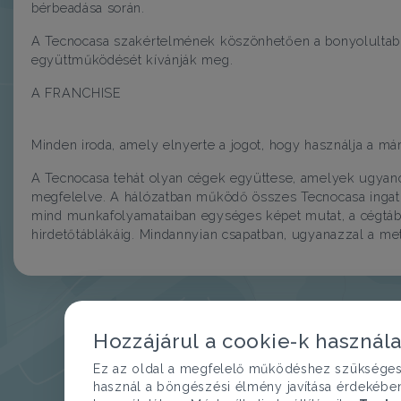
bérbeadása során.
A Tecnocasa szakértelmének köszönhetően a bonyolultabb
együttműködését kívánják meg.
A FRANCHISE
Minden iroda, amely elnyerte a jogot, hogy használja a má
A Tecnocasa tehát olyan cégek együttese, amelyek ugyano
megfelelve. A hálózatban működő összes Tecnocasa ingat
mind munkafolyamataiban egységes képet mutat, a cégtáblá
hirdetőtáblákáig. Mindannyian csapatban, ugyanazzal a me
Hozzájárul a cookie-k használ
Ez az oldal a megfelelő működéshez szükséges te
használ a böngészési élmény javítása érdekébe