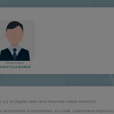
Attila Szőcs
IRODATULAJDONOS
, a 9 országban jelen lévő franchise irodáin keresztül.
i rendszernek köszönhetően, az irodák szakemberei teljeskörű s