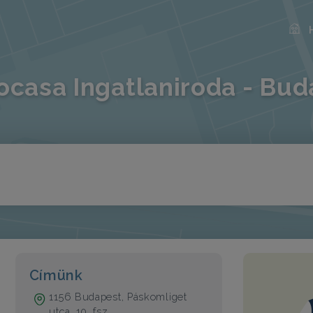
ocasa Ingatlaniroda - Bud
Címünk
1156 Budapest, Páskomliget
utca, 10. fsz.