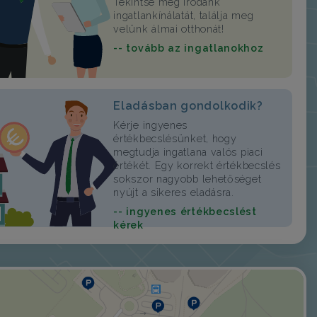
Tekintse meg irodánk
ingatlankínálatát, találja meg
velünk álmai otthonát!
-- tovább az ingatlanokhoz
Eladásban gondolkodik?
Kérje ingyenes
értékbecslésünket, hogy
megtudja ingatlana valós piaci
értékét. Egy korrekt értékbecslés
sokszor nagyobb lehetőséget
nyújt a sikeres eladásra.
-- ingyenes értékbecslést
kérek