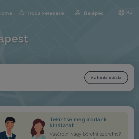
HU
Home
Iroda keresése
Belépés
apest
Az iroda oldala
Tekintse meg irodánk
kínálatát
Vásárolni vagy bérelni szeretne?