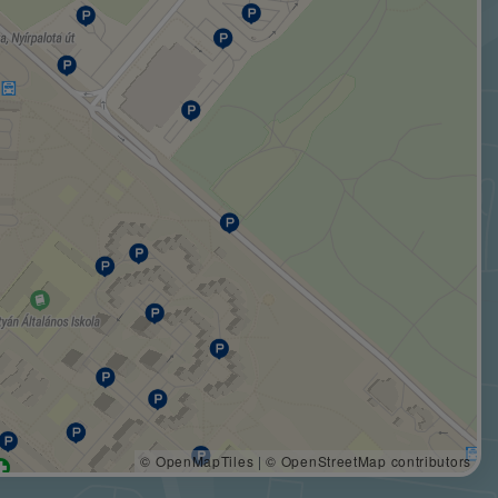
© OpenMapTiles
|
© OpenStreetMap contributors