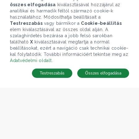
összes elfogadása
kiválasztásával hozzájárul az
analitikai és harmadik féltől származó cookie-k
használatához. Módosíthatja beállításait a
Testreszabás
vagy bármikor a
Cookie-beállítás
elem kiválasztásával az összes oldal alján. A
szalaghirdetés bezárása a jobb felső sarokban
található
X
kiválasztásával megtartja a normál
beállításokat, ezért a navigáció csak technikai cookie-
kal folytatódik. További információért tekintse meg az
Adatvédelmi oldalt
.
Testreszabás
Összes elfogadása
TÉRKÉP
Keresés mentése
Keresések
Kedvencek
Rejtett ingatlanok
Belépés
ÁRFOLYAM 07/08/2026
EUR 366.4 HUF
CÉGÜNK