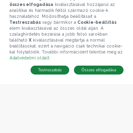
összes elfogadása
kiválasztásával hozzájárul az
analitikai és harmadik féltől származó cookie-k
használatához. Módosíthatja beállításait a
Testreszabás
vagy bármikor a
Cookie-beállítás
elem kiválasztásával az összes oldal alján. A
szalaghirdetés bezárása a jobb felső sarokban
található
X
kiválasztásával megtartja a normál
beállításokat, ezért a navigáció csak technikai cookie-
kal folytatódik. További információért tekintse meg az
Adatvédelmi oldalt
.
Testreszabás
Összes elfogadása
TÉRKÉP
Keresés mentése
Keresések
Kedvencek
Rejtett ingatlanok
Belépés
ÁRFOLYAM 07/08/2026
EUR 366.4 HUF
CÉGÜNK