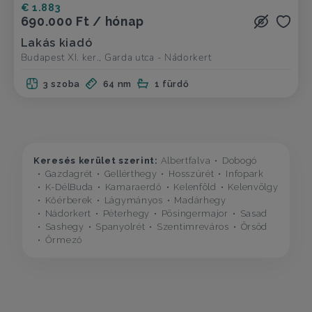
€ 1.883
690.000 Ft / hónap
Lakás kiadó
Budapest XI. ker., Garda utca - Nádorkert
3 szoba
64 nm
1 fürdő
Keresés kerület szerint:
Albertfalva
Dobogó
Gazdagrét
Gellérthegy
Hosszúrét
Infopark
K-DélBuda
Kamaraerdő
Kelenföld
Kelenvölgy
Kőérberek
Lágymányos
Madárhegy
Nádorkert
Péterhegy
Pösingermajor
Sasad
Sashegy
Spanyolrét
Szentimreváros
Örsöd
Őrmező