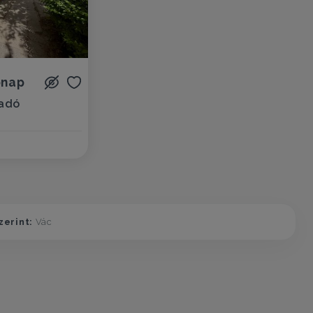
ónap
iadó
z
zerint:
Vác