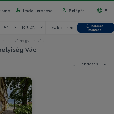
HU
Home
Iroda keresése
Belépés
Keresés
Ár
Terület
Részletes kereső
mentése
g
Pest vármegye
Vác
helyiség Vác
Rendezés