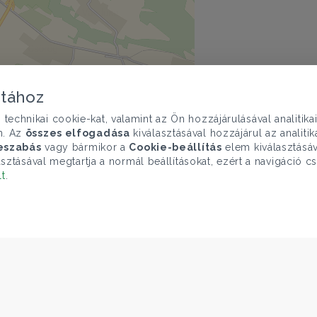
atához
chnikai cookie-kat, valamint az Ön hozzájárulásával analitika
n. Az
összes elfogadása
kiválasztásával hozzájárul az analiti
eszabás
vagy bármikor a
Cookie-beállítás
elem kiválasztásáv
sztásával megtartja a normál beállításokat, ezért a navigáció cs
lt
.
mutatása
penMapTiles
|
© OpenStreetMap contributors
ELÉRHETŐSÉGEINK
Gruppo T.F.M. Szolgáltató Zrt.
1068 Budapest, Király utca 102
+36 1 352 1900