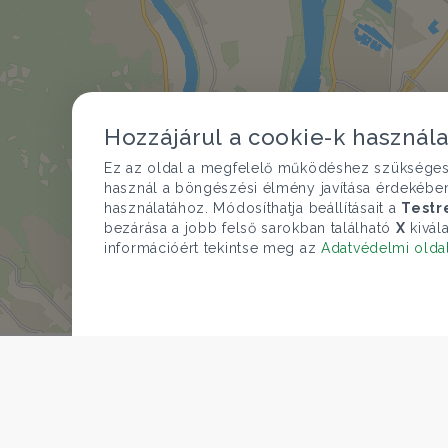
Hozzájárul a cookie-k használ
Ez az oldal a megfelelő működéshez szükséges te
használ a böngészési élmény javítása érdekébe
használatához. Módosíthatja beállításait a
Testr
bezárása a jobb felső sarokban található
X
kivála
információért tekintse meg az
Adatvédelmi olda
Az összes kapcsolódó ingatlan 
© O
CÉGÜNK
Gruppo T.F.M. Szolgáltató Zrt.
ÁRFOLYAM 05/08/2026
Rólunk
EUR 362.34 HUF
A Tecnocasa csoport