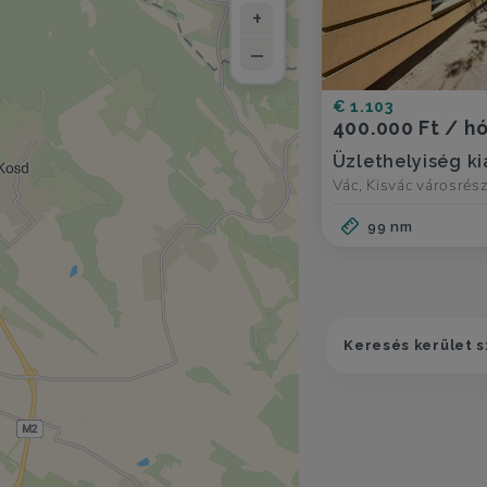
+
–
€ 1.103
400.000 Ft / h
Üzlethelyiség k
Vác, Kisvác városrés
99 nm
Keresés kerület s