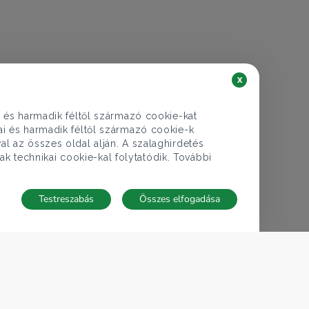
x
i és harmadik féltől származó cookie-kat
kai és harmadik féltől származó cookie-k
al az összes oldal alján. A szalaghirdetés
ak technikai cookie-kal folytatódik. További
Testreszabás
Összes elfogadása
TECNOCASA A VILÁGBAN
,
,
,
,
,
Olaszország
Spanyolország
Magyarország
Mexikó
Lengyelország
,
,
,
,
Thaiföld
Franciaország
Németország
Tunézia
San Marino
Cookie-beállítások