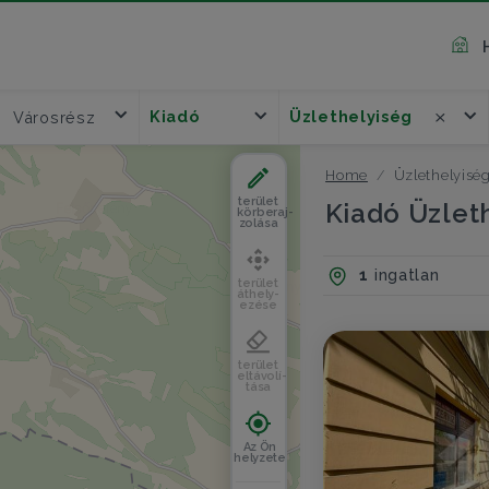
Kiadó
Üzlethelyiség
Városrész
Home
Üzlethelyisé
terület
Kiadó Üzlet
körberaj-
zolása
1
ingatlan
terület
áthely-
ezése
terület
eltávolí-
tása
Az Ön
helyzete