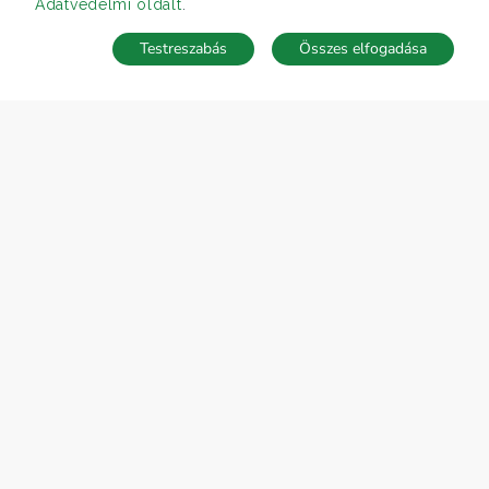
Adatvédelmi oldalt
.
Testreszabás
Összes elfogadása
Telefonhívás
Kapcsolat
ÁRFOLYAM 07/08/2026
EUR 366.4 HUF
CÉGÜNK
Gruppo T.F.M. Szolgáltató Zrt.
Rólunk
A Tecnocasa csoport
Munkát keresel?
ELÉRHETŐSÉGEINK
Gruppo T.F.M. Szolgáltató Zrt.
1068 Budapest, Király utca 102
+36 1 352 1900