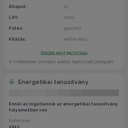
Állapot:
jó
Lift:
nincs
Fűtés:
gázcirkó
Kilátás:
kertre néző
ÖSSZES ADAT MUTATÁSA
A hirdetésben szereplő adatok tájékoztató jellegűek.
Energetikai tanúsítvány
Ennél az ingatlannál az energetikai tanúsítvány
folyamatban van
Építés éve:
2015