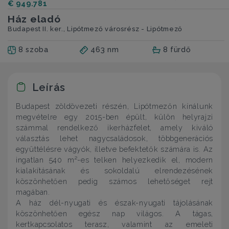
€ 949.781
Ház eladó
Budapest II. ker., Lipótmező városrész - Lipótmező
8 szoba
463 nm
8 fürdő
Leírás
Budapest zöldövezeti részén, Lipótmezőn kínálunk
megvételre egy 2015-ben épült, külön helyrajzi
számmal rendelkező ikerházfelet, amely kiváló
választás lehet nagycsaládosok, többgenerációs
együttélésre vágyók, illetve befektetők számára is. Az
ingatlan 540 m²-es telken helyezkedik el, modern
kialakításának és sokoldalú elrendezésének
köszönhetően pedig számos lehetőséget rejt
magában.
A ház dél-nyugati és észak-nyugati tájolásának
köszönhetően egész nap világos. A tágas,
kertkapcsolatos terasz, valamint az emeleti