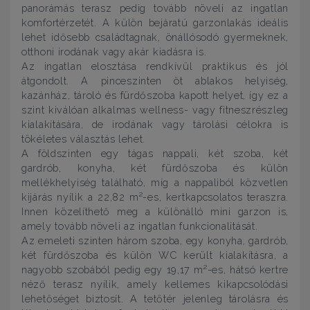
panorámás terasz pedig tovább növeli az ingatlan
komfortérzetét. A külön bejáratú garzonlakás ideális
lehet idősebb családtagnak, önállósodó gyermeknek,
otthoni irodának vagy akár kiadásra is.
Az ingatlan elosztása rendkívül praktikus és jól
átgondolt. A pinceszinten öt ablakos helyiség,
kazánház, tároló és fürdőszoba kapott helyet, így ez a
szint kiválóan alkalmas wellness- vagy fitneszrészleg
kialakítására, de irodának vagy tárolási célokra is
tökéletes választás lehet.
A földszinten egy tágas nappali, két szoba, két
gardrób, konyha, két fürdőszoba és külön
mellékhelyiség található, míg a nappaliból közvetlen
kijárás nyílik a 22,82 m²-es, kertkapcsolatos teraszra.
Innen közelíthető meg a különálló mini garzon is,
amely tovább növeli az ingatlan funkcionalitását.
Az emeleti szinten három szoba, egy konyha, gardrób,
két fürdőszoba és külön WC került kialakításra, a
nagyobb szobából pedig egy 19,17 m²-es, hátsó kertre
néző terasz nyílik, amely kellemes kikapcsolódási
lehetőséget biztosít. A tetőtér jelenleg tárolásra és