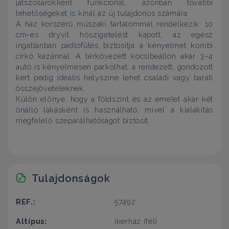
játszósarokként funkcionál, azonban további
lehetőségeket is kínál az új tulajdonos számára.
A ház korszerű műszaki tartalommal rendelkezik: 10
cm-es dryvit hőszigetelést kapott, az egész
ingatlanban padlófűtés biztosítja a kényelmet kombi
cirkó kazánnal. A térkövezett kocsibeállón akár 3–4
autó is kényelmesen parkolhat, a rendezett, gondozott
kert pedig ideális helyszíne lehet családi vagy baráti
összejöveteleknek.
Külön előnye, hogy a földszint és az emelet akár két
önálló lakásként is használható, mivel a kialakítás
megfelelő szeparálhatóságot biztosít.
Tulajdonságok
REF.:
57492
Altípus:
ikerház (fél)