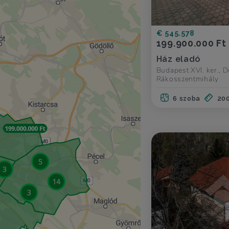
€ 545.578
199.900.000 Ft
Ház eladó
Budapest XVI. ker., D
Rákosszentmihály
6 szoba
20