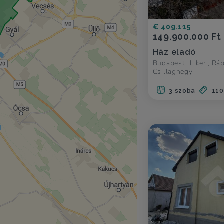
€ 409.115
149.900.000 Ft
Ház eladó
Budapest III. ker., Rá
Csillaghegy
3 szoba
110