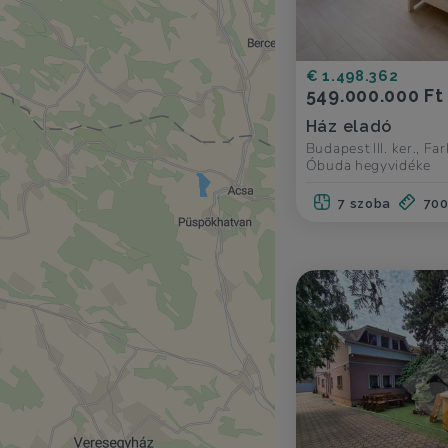
€ 1.498.362
549.000.000 Ft
Ház eladó
Budapest III. ker., Far
Óbuda hegyvidéke
7 szoba
70