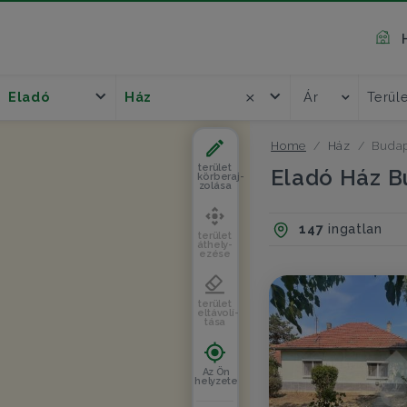
Eladó
Ház
Ár
Terül
Home
Ház
Budap
terület
Eladó Ház B
körberaj-
zolása
147
ingatlan
terület
áthely-
ezése
terület
eltávolí-
tása
Az Ön
helyzete