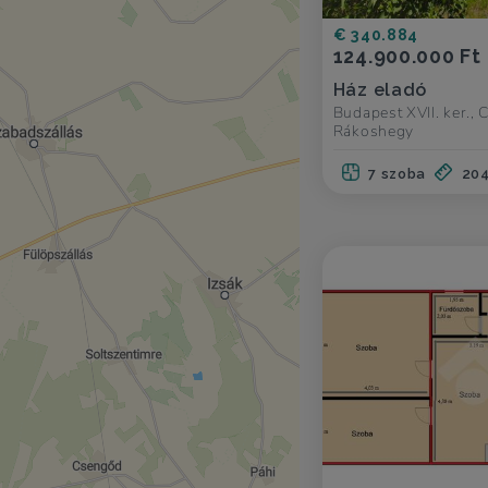
€ 340.884
124.900.000 Ft
Ház eladó
Budapest XVII. ker., 
Rákoshegy
7 szoba
20