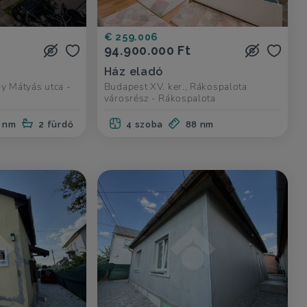
€ 259.006
94.900.000 Ft
Ház eladó
by Mátyás utca -
Budapest XV. ker., Rákospalota
városrész - Rákospalota
 nm
2 fürdő
4 szoba
88 nm