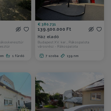
€ 380.731
139.500.000 Ft
Ház eladó
 Rákoskeresztúr
Budapest XV. ker., Rákospalota
esztúr
városrész - Rákospalota
nm
1 fürdő
7 szoba
139 nm