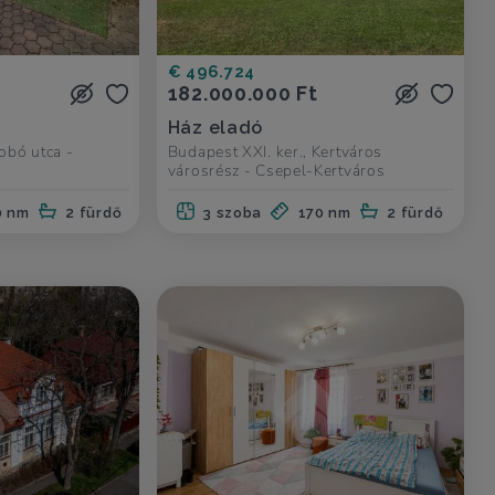
€ 496.724
182.000.000 Ft
Ház eladó
obó utca -
Budapest XXI. ker., Kertváros
városrész - Csepel-Kertváros
0 nm
2 fürdő
3 szoba
170 nm
2 fürdő