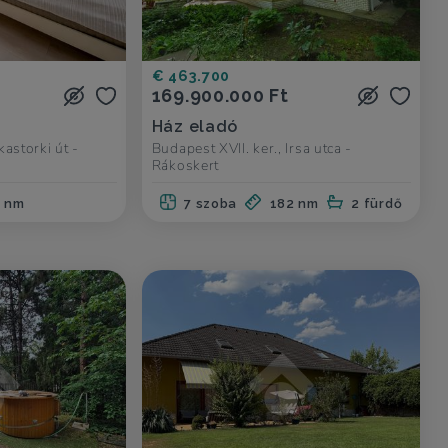
€ 463.700
169.900.000 Ft
Ház eladó
kastorki út -
Budapest XVII. ker., Irsa utca -
Rákoskert
0 nm
7 szoba
182 nm
2 fürdő