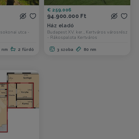
€ 259.006
94.900.000 Ft
Ház eladó
Csokonai utca -
Budapest XV. ker., Kertváros városrész
- Rákospalota Kertváros
4 nm
2 fürdő
3 szoba
80 nm