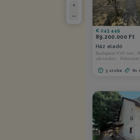
+
–
€ 243.449
89.200.000 Ft
Ház eladó
Budapest XVII. ker.,
városrész - Rákosker
3 szoba
81 