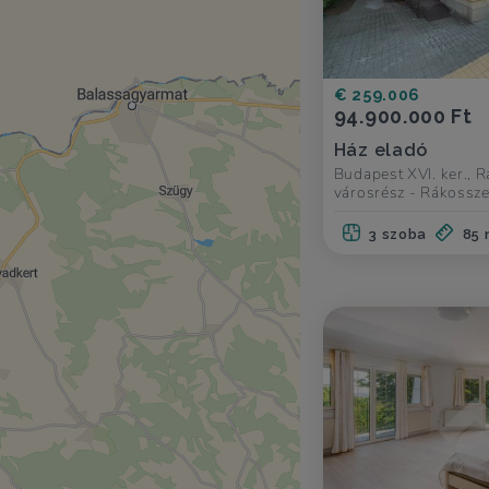
€ 259.006
94.900.000 Ft
Ház eladó
Budapest XVI. ker., 
városrész - Rákossz
3 szoba
85 