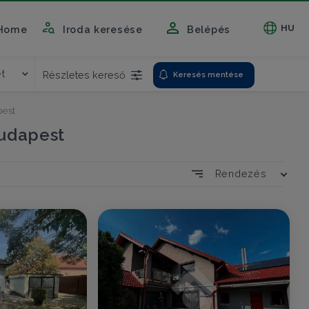
HU
Home
Iroda keresése
Belépés
et
Részletes kereső
Keresés mentése
est
udapest
Rendezés