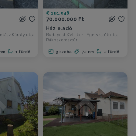
€ 191.048
70.000.000 Ft
Ház eladó
Kotász Károly utca
Budapest XVII. ker., Egerszalók utca -
Rákoskeresztúr
 nm
1 fürdő
3 szoba
72 nm
2 fürdő