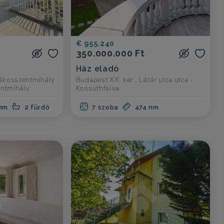
€ 955.240
350.000.000 Ft
Ház eladó
Rákosszentmihály
Budapest XX. ker., Lázár utca utca -
entmihály
Kossuthfalva
nm
2 fürdő
7 szoba
474 nm