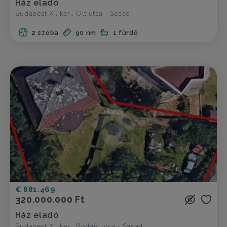
Ház eladó
Budapest XI. ker., Olt utca - Sasad
2 szoba
90 nm
1 fürdő
€ 881.469
320.000.000 Ft
Ház eladó
Budapest XI. ker., Bodajk utca - Sasad