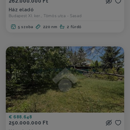
262.000.000 Ft
Ház eladó
Budapest XI. ker., Tömös utca - Sasad
5 szoba
220 nm
2 fürdő
€ 688.648
250.000.000 Ft