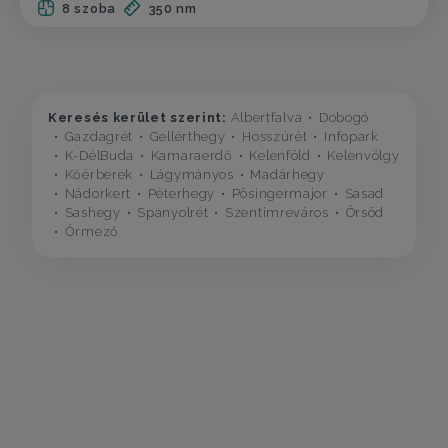
8 szoba
350 nm
Keresés kerület szerint:
Albertfalva
Dobogó
Gazdagrét
Gellérthegy
Hosszúrét
Infopark
K-DélBuda
Kamaraerdő
Kelenföld
Kelenvölgy
Kőérberek
Lágymányos
Madárhegy
Nádorkert
Péterhegy
Pösingermajor
Sasad
Sashegy
Spanyolrét
Szentimreváros
Örsöd
Őrmező