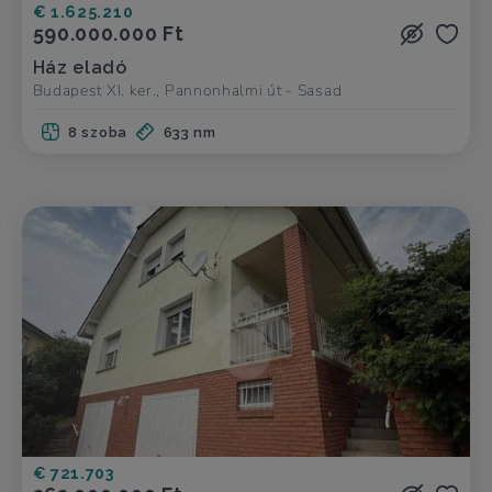
€ 1.625.210
590.000.000 Ft
Ház eladó
Budapest XI. ker., Pannonhalmi út - Sasad
8 szoba
633 nm
€ 721.703