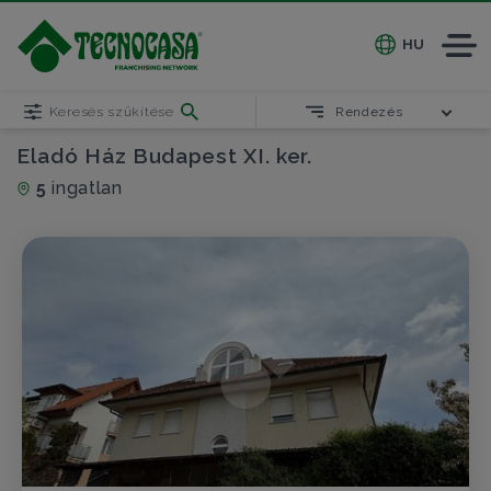
HU
Keresés szűkítése
Rendezés
Eladó Ház Budapest XI. ker.
5
ingatlan