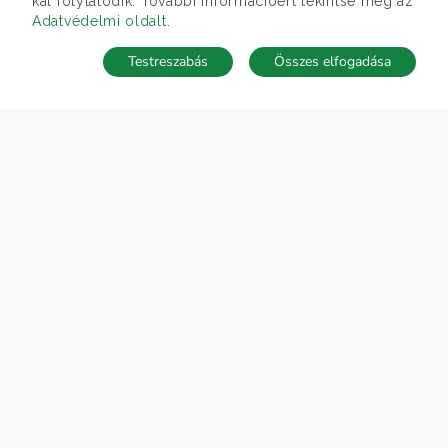
kal folytatódik. További információért tekintse meg az
Adatvédelmi oldalt
.
Testreszabás
Összes elfogadása
TÉRKÉP
Keresés mentése
Keresések
Kedvencek
Rejtett ingatlanok
Belépés
ÁRFOLYAM 06/08/2026
EUR 363.03 HUF
CÉGÜNK
Gruppo T.F.M. Szolgáltató Zrt.
Rólunk
A Tecnocasa csoport
Munkát keresel?
ELÉRHETŐSÉGEINK
Gruppo T.F.M. Szolgáltató Zrt.
1068 Budapest, Király utca 102