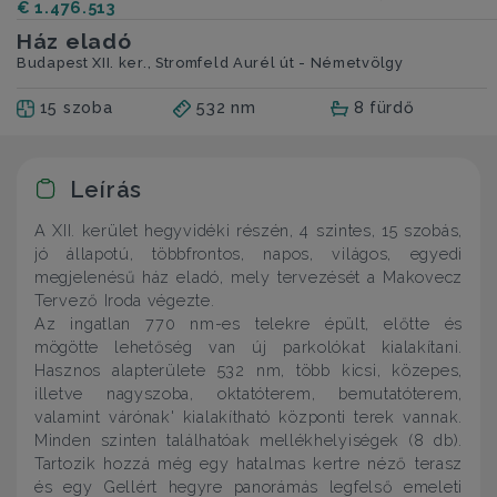
€ 1.476.513
Ház eladó
Budapest XII. ker., Stromfeld Aurél út - Németvölgy
15 szoba
532 nm
8 fürdő
Leírás
A XII. kerület hegyvidéki részén, 4 szintes, 15 szobás,
jó állapotú, többfrontos, napos, világos, egyedi
megjelenésű ház eladó, mely tervezését a Makovecz
Tervező Iroda végezte.
Az ingatlan 770 nm-es telekre épült, előtte és
mögötte lehetőség van új parkolókat kialakítani.
Hasznos alapterülete 532 nm, több kicsi, közepes,
illetve nagyszoba, oktatóterem, bemutatóterem,
valamint várónak' kialakítható központi terek vannak.
Minden szinten találhatóak mellékhelyiségek (8 db).
Tartozik hozzá még egy hatalmas kertre néző terasz
és egy Gellért hegyre panorámás legfelső emeleti