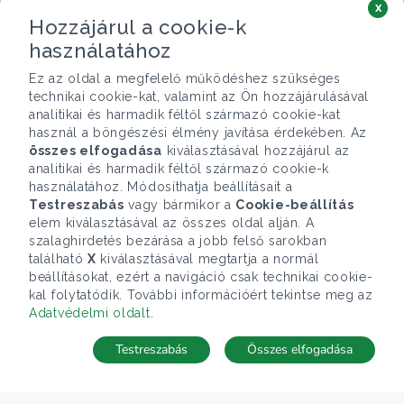
x
Hozzájárul a cookie-k
használatához
Ez az oldal a megfelelő működéshez szükséges
technikai cookie-kat, valamint az Ön hozzájárulásával
analitikai és harmadik féltől származó cookie-kat
használ a böngészési élmény javítása érdekében. Az
összes elfogadása
kiválasztásával hozzájárul az
analitikai és harmadik féltől származó cookie-k
használatához. Módosíthatja beállításait a
Testreszabás
vagy bármikor a
Cookie-beállítás
elem kiválasztásával az összes oldal alján. A
szalaghirdetés bezárása a jobb felső sarokban
található
X
kiválasztásával megtartja a normál
beállításokat, ezért a navigáció csak technikai cookie-
kal folytatódik. További információért tekintse meg az
Adatvédelmi oldalt
.
Testreszabás
Összes elfogadása
Telefonhívás
Kapcsolat