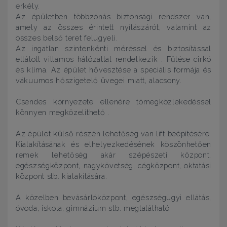
erkély.
Az épületben többzónás biztonsági rendszer van,
amely az összes érintett nyílászárót, valamint az
összes belső teret felügyeli.
Az ingatlan szintenkénti méréssel és biztosítással
ellátott villamos hálózattal rendelkezik . Fűtése cirkó
és klíma. Az épület hővesztése a speciális formája és
vákuumos hőszigetelő üvegei miatt, alacsony.
Csendes környezete ellenére tömegközlekedéssel
könnyen megközelíthető .
Az épület külső részén lehetőség van lift beépítésére.
Kialakításának és elhelyezkedésének köszönhetően
remek lehetőség akár szépészeti központ,
egészségközpont, nagykövetség, cégközpont, oktatási
központ stb. kialakítására.
A közelben bevásárlóközpont, egészségügyi ellátás,
óvoda, iskola, gimnázium stb. megtalálható.