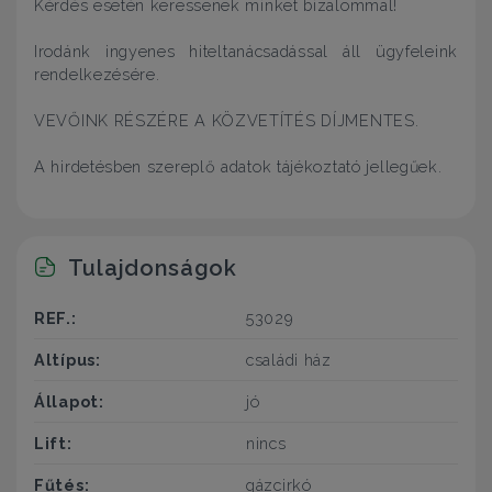
Kérdés esetén keressenek minket bizalommal!
Irodánk ingyenes hiteltanácsadással áll ügyfeleink
rendelkezésére.
VEVŐINK RÉSZÉRE A KÖZVETÍTÉS DÍJMENTES.
A hirdetésben szereplő adatok tájékoztató jellegűek.
Tulajdonságok
REF.:
53029
Altípus:
családi ház
Állapot:
jó
Lift:
nincs
Fűtés:
gázcirkó