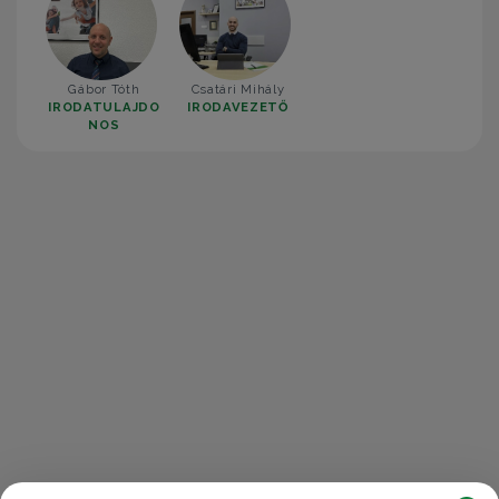
Gábor Tóth
Csatári Mihály
IRODATULAJDO
IRODAVEZETŐ
NOS