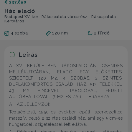
€ 337.850
Ház eladó
Budapest XV. ker., Rákospalota városrész - Rákospalota
Kertváros
4 szoba
120 nm
2 fürdő
Leírás
A XV. KERÜLETBEN RÁKOSPALOTÁN, CSENDES
MELLÉKUTCÁBAN, ELADÓ EGY ELŐKERTES,
SZIGETELT, 120 M2, 4 SZOBÁS, 2 SZINTES,
DUPLAKOMFORTOS CSALÁDI HÁZ, 513 TELEKKEL,
43 M2 PINCÉVEL, TÁROLÓVAL, FEDETT
AUTÓBEÁLLÓVAL, 17 M2-ES ZÁRT TERASSZAL.
A HÁZ JELLEMZŐI:
Téglaépítésű, 1950-es években épült, szerkezetileg
masszív, belső 2 szintes családi ház, ami egy 5 cm-es
hungarocell szigeteléssel lett ellátva.
A földszinti részen, konyha, nappali, előszoba,