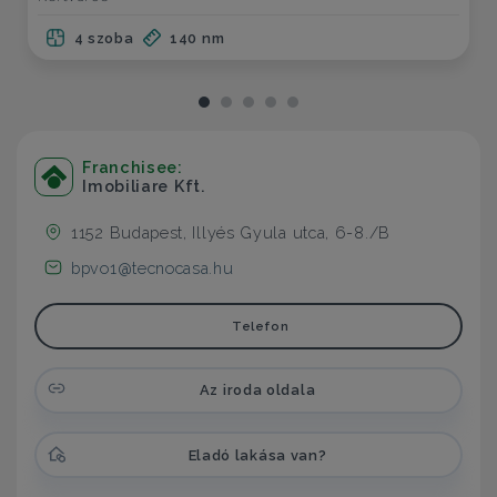
4 szoba
140 nm
Franchisee:
Imobiliare Kft.
1152 Budapest, Illyés Gyula utca, 6-8./B
bpvo1@tecnocasa.hu
Telefon
Az iroda oldala
Eladó lakása van?