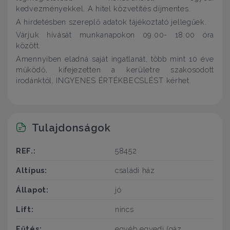
kedvezményekkel. A hitel közvetítés díjmentes.
A hirdetésben szereplő adatok tájékoztató jellegűek.
Várjuk hívását munkanapokon 09.00- 18:00 óra
között.
Amennyiben eladná saját ingatlanát, több mint 10 éve
működő, kifejezetten a kerületre szakosodott
irodánktól, INGYENES ÉRTÉKBECSLÉST kérhet.
Tulajdonságok
REF.:
58452
Altípus:
családi ház
Állapot:
jó
Lift:
nincs
Fűtés:
egyéb egyedi (gáz,