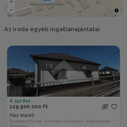
Az iroda egyéb ingatlanajánlatai
€ 357.821
129.900.000 Ft
Ház eladó
Budapest XV. ker., Kertváros városrész - Rákospalota
Kertváros