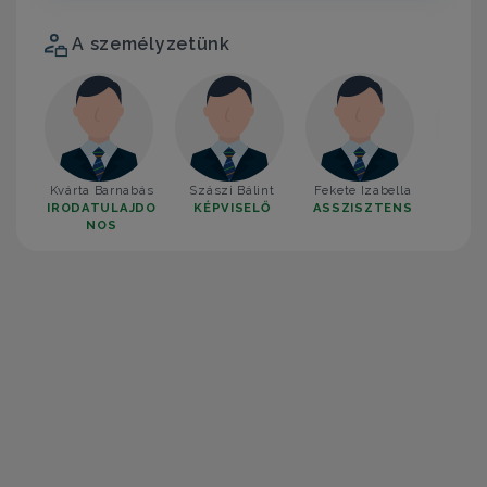
A személyzetünk
Kvárta Barnabás
Szászi Bálint
Fekete Izabella
Lányi
IRODATULAJDO
KÉPVISELŐ
ASSZISZTENS
KÉP
NOS