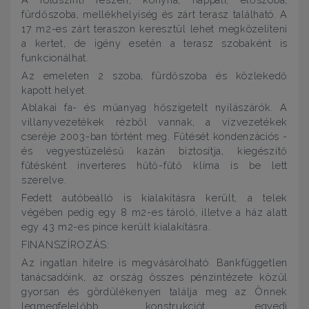
fürdőszoba, mellékhelyiség és zárt terasz található. A
17 m2-es zárt teraszon keresztül lehet megközelíteni
a kertet, de igény esetén a terasz szobaként is
funkcionálhat.
Az emeleten 2 szoba, fürdőszoba és közlekedő
kapott helyet.
Ablakai fa- és műanyag hőszigetelt nyílászárók. A
villanyvezetékek rézből vannak, a vízvezetékek
cseréje 2003-ban történt meg. Fűtését kondenzációs -
és vegyestüzelésű kazán biztosítja, kiegészítő
fűtésként inverteres hűtő-fűtő klíma is be lett
szerelve.
Fedett autóbeálló is kialakításra került, a telek
végében pedig egy 8 m2-es tároló, illetve a ház alatt
egy 43 m2-es pince került kialakításra.
FINANSZÍROZÁS:
Az ingatlan hitelre is megvásárolható. Bankfüggetlen
tanácsadóink, az ország összes pénzintézete közül
gyorsan és gördülékenyen találja meg az Önnek
legmegfelelőbb konstrukciót, egyedi