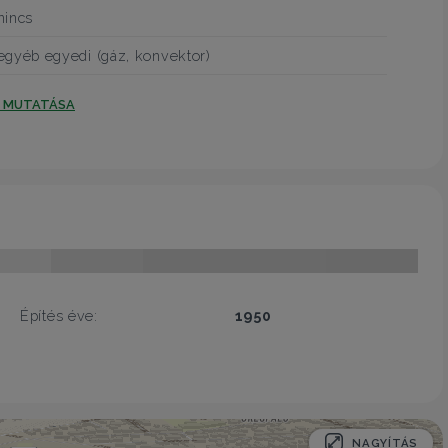
nincs
egyéb egyedi (gáz, konvektor)
T MUTATÁSA
Építés éve:
1950
NAGYÍTÁS