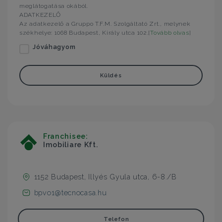
meglátogatása okából.
ADATKEZELŐ
Az adatkezelő a Gruppo T.F.M. Szolgáltató Zrt., melynek
székhelye: 1068 Budapest, Király utca 102.[
Tovább olvas
]
Jóváhagyom
Küldés
Franchisee:
Imobiliare Kft.
1152 Budapest, Illyés Gyula utca, 6-8./B
bpvo1@tecnocasa.hu
Telefon