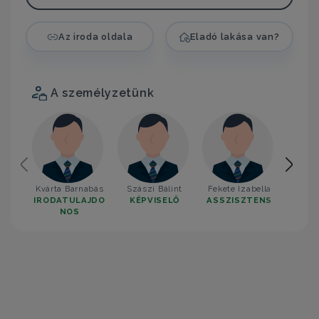
Az iroda oldala
Eladó lakása van?
A személyzetünk
Kvárta Barnabás
Szászi Bálint
Fekete Izabella
Lányi
IRODATULAJDO
KÉPVISELŐ
ASSZISZTENS
KÉP
NOS