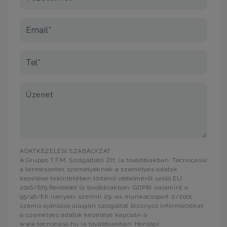
Email*
Tel*
Üzenet
ADATKEZELÉSI SZABÁLYZAT
A Gruppo T.F.M. Szolgáltató Zrt. (a továbbiakban: Tecnocasa)
a természetes személyeknek a személyes adatok
kezelése tekintetében történő védelméről szóló EU
2016/679 Rendelet (a továbbiakban: GDPR) ,valamint a
95/46/EK irányelv szerinti 29.-es munkacsoport 2/2001.
számú ajánlása alapján szolgáltat bizonyos információkat
a személyes adatok kezelése kapcsán a
www.tecnocasa.hu (a továbbiakban: Honlap)