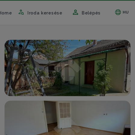
HU
Home
Iroda keresése
Belépés