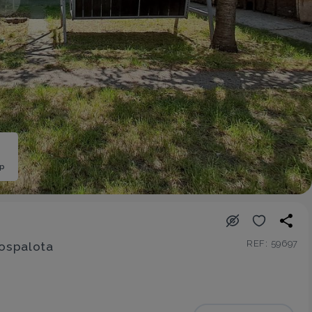
ép
REF: 59697
kospalota