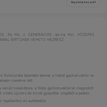
Nyomtatás pdf
, 65 M2, 2 GENERÁCIÓS (41+24 M2), KÖZEPES
ONNAL BIRTOKBA VEHETŐ HÁZRÉSZ.
és fürdőszoba található benne, a fűtést gázkonvektor és
elején cserélve lett.
 került kialakításra, a fűtés gázkonvektorral megoldott.
, a tető újszerű és kőzet gyapottal szigetelt a padlás.
z ingatlanhoz és autóbeálló.