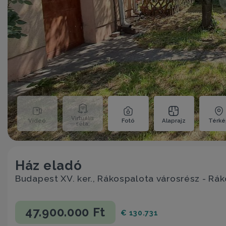
Virtuális
Videó
Fotó
Alaprajz
Térk
séta;
Ház eladó
Budapest XV. ker., Rákospalota városrész - Rá
47.900.000 Ft
€ 130.731