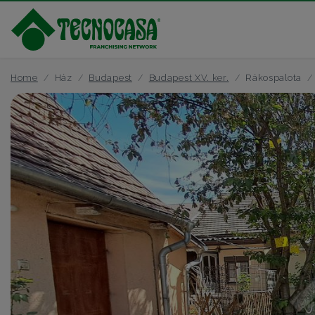
Home
Ház
Budapest
Budapest XV. ker.
Rákospalota