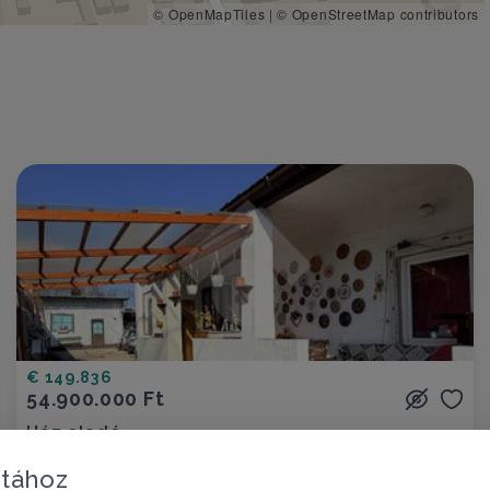
© OpenMapTiles
|
© OpenStreetMap contributors
€ 149.836
54.900.000 Ft
Ház eladó
Budapest XV. ker., Rákospalota városrész - Rákospalota
atához