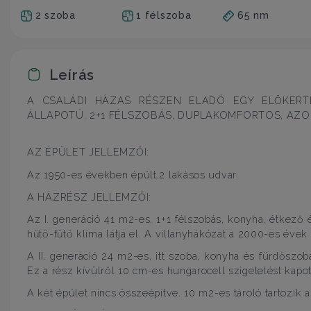
2 szoba
1 félszoba
65 nm
Leírás
A CSALÁDI HÁZAS RÉSZEN ELADÓ EGY ELŐKERTES
ÁLLAPOTÚ, 2+1 FÉLSZOBÁS, DUPLAKOMFORTOS, AZ
AZ ÉPÜLET JELLEMZŐI:
Az 1950-es években épült,2 lakásos udvar.
A HÁZRÉSZ JELLEMZŐI:
Az I. generáció 41 m2-es, 1+1 félszobás, konyha, étkező 
hűtő-fűtő klíma látja el. A villanyhákózat a 2000-es évek 
A II. generáció 24 m2-es, itt szoba, konyha és fürdőszoba
Ez a rész kívülről 10 cm-es hungarocell szigetelést kapott
A két épület nincs összeépítve. 10 m2-es tároló tartozik a