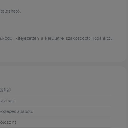
itelezhető.
ködő, kifejezetten a kerületre szakosodott irodánktól,
59697
házrész
közepes állapotú
földszint