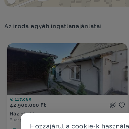
Az iroda egyéb ingatlanajánlatai
€ 117.085
42.900.000 Ft
Ház eladó
Budapest XV. ker., Rákospalota városrész - Rákospalota
Hozzájárul a cookie-k használ